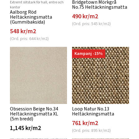
Bridgetown Mörkgrå
Extremt slitstark för hall, entre och
No.75 Heltäckningsmatta
kontor
Aalborg Röd
490 kr/m2
Heltäckningsmatta
(Gummibaksida)
(Ord. pris: 545 kr/m2)
548 kr/m2
(Ord. pris: 644 kr/m2)
Kampanj -15%
Obsession Beige No.34
Loop Natur No.13
Heltäckningsmatta XL
Heltäckningsmatta
(5m bredd)
761 kr/m2
1,145 kr/m2
(Ord. pris: 895 kr/m2)