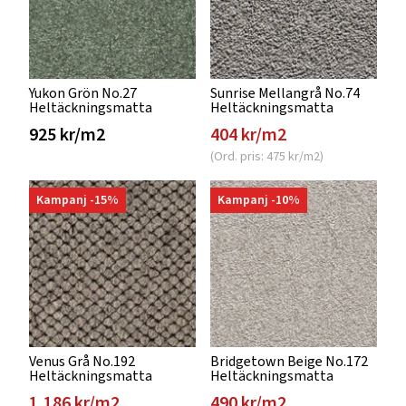
Yukon Grön No.27
Sunrise Mellangrå No.74
Heltäckningsmatta
Heltäckningsmatta
925 kr/m2
404 kr/m2
(Ord. pris: 475 kr/m2)
Kampanj -15%
Kampanj -10%
Venus Grå No.192
Bridgetown Beige No.172
Heltäckningsmatta
Heltäckningsmatta
1,186 kr/m2
490 kr/m2