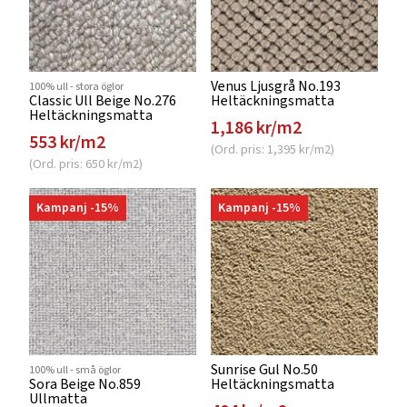
Venus Ljusgrå No.193
100% ull - stora öglor
Classic Ull Beige No.276
Heltäckningsmatta
Heltäckningsmatta
1,186 kr/m2
553 kr/m2
(Ord. pris: 1,395 kr/m2)
(Ord. pris: 650 kr/m2)
Kampanj -15%
Kampanj -15%
Sunrise Gul No.50
100% ull - små öglor
Sora Beige No.859
Heltäckningsmatta
Ullmatta