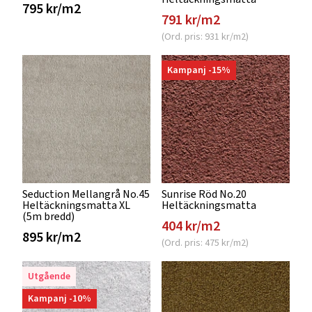
795 kr/m2
791 kr/m2
(Ord. pris: 931 kr/m2)
Kampanj -15%
Seduction Mellangrå No.45
Sunrise Röd No.20
Heltäckningsmatta XL
Heltäckningsmatta
(5m bredd)
404 kr/m2
895 kr/m2
(Ord. pris: 475 kr/m2)
Utgående
Kampanj -10%