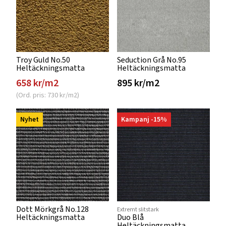
Troy Guld No.50
Seduction Grå No.95
Heltäckningsmatta
Heltäckningsmatta
658 kr/m2
895 kr/m2
(Ord. pris: 730 kr/m2)
Nyhet
Kampanj -15%
Dott Mörkgrå No.128
Extremt slitstark
Heltäckningsmatta
Duo Blå
Heltäckningsmatta