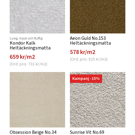
Aeon Guld No.153
Lyxig, mjuk och fluffig
Kondor Kalk
Heltäckningsmatta
Heltäckningsmatta
578 kr/m2
659 kr/m2
(Ord. pris: 825 kr/m2)
(Ord. pris: 731 kr/m2)
Kampanj -15%
Obsession Beige No.34
Sunrise Vit No.69