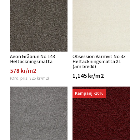
Aeon Gråbrun No.143
Obsession Varmvit No.33
Heltäckningsmatta
Heltäckningsmatta XL
(5m bredd)
578 kr/m2
1,145 kr/m2
(Ord. pris: 825 kr/m2)
Kampanj -10%