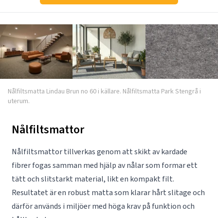
Nålfiltsmatta Lindau Brun no 60 i källare. Nålfiltsmatta Park Stengrå i
uterum.
Nålfiltsmattor
Nålfiltsmattor tillverkas genom att skikt av kardade
fibrer fogas samman med hjälp av nålar som formar ett
tätt och slitstarkt material, likt en kompakt filt.
Resultatet är en robust matta som klarar hårt slitage och
därför används i miljöer med höga krav på funktion och