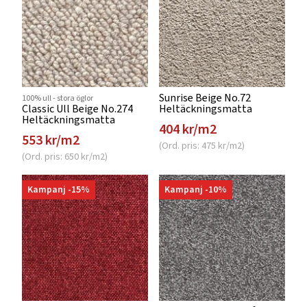
Sunrise Beige No.72
100% ull - stora öglor
Classic Ull Beige No.274
Heltäckningsmatta
Heltäckningsmatta
404 kr/m2
553 kr/m2
(Ord. pris: 475 kr/m2)
(Ord. pris: 650 kr/m2)
Kampanj -15%
Kampanj -10%