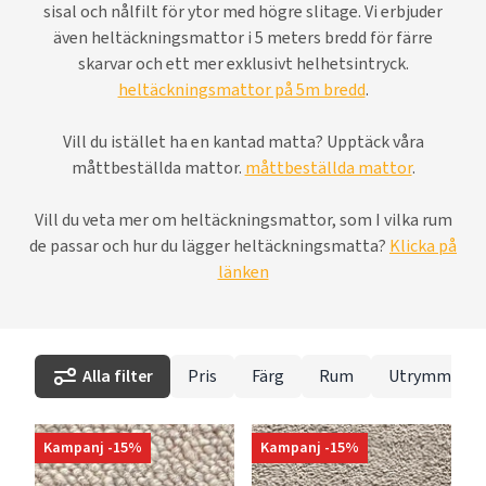
sisal och nålfilt för ytor med högre slitage. Vi erbjuder
även heltäckningsmattor i 5 meters bredd för färre
skarvar och ett mer exklusivt helhetsintryck.
heltäckningsmattor på 5m bredd
.
Vill du istället ha en kantad matta? Upptäck våra
måttbeställda mattor.
måttbeställda mattor
.
Vill du veta mer om heltäckningsmattor, som I vilka rum
de passar och hur du lägger heltäckningsmatta?
Klicka på
länken
Alla filter
Pris
Färg
Rum
Utrymme
Kampanj -15%
Kampanj -15%