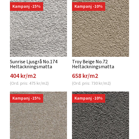
Kampanj -15%
Kampanj -10%
Sunrise Ljusgrå No.174
Troy Beige No.72
Heltäckningsmatta
Heltäckningsmatta
404 kr/m2
658 kr/m2
(Ord. pris: 475 kr/m2)
(Ord. pris: 730 kr/m2)
Kampanj -15%
Kampanj -10%