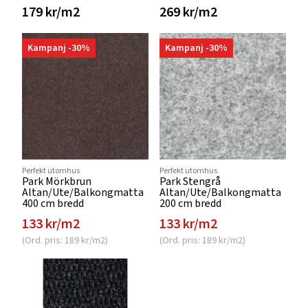
179 kr/m2
269 kr/m2
Kampanj -30%
Kampanj -30%
Perfekt utomhus
Perfekt utomhus
Park Mörkbrun
Park Stengrå
Altan/Ute/Balkongmatta
Altan/Ute/Balkongmatta
400 cm bredd
200 cm bredd
133 kr/m2
133 kr/m2
(Ord. pris: 189 kr/m2)
(Ord. pris: 189 kr/m2)