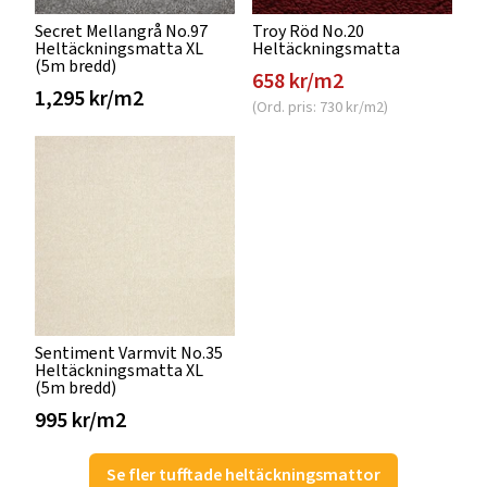
Secret Mellangrå No.97
Troy Röd No.20
Heltäckningsmatta XL
Heltäckningsmatta
(5m bredd)
658 kr/m2
1,295 kr/m2
(Ord. pris: 730 kr/m2)
Sentiment Varmvit No.35
Heltäckningsmatta XL
(5m bredd)
995 kr/m2
Se fler tufftade heltäckningsmattor