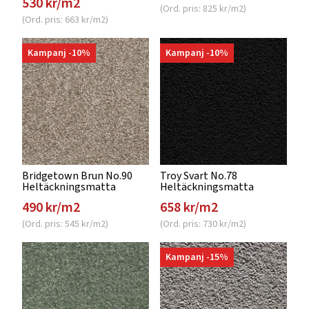
530 kr/m2
(Ord. pris: 825 kr/m2)
(Ord. pris: 663 kr/m2)
Kampanj -10%
Kampanj -10%
Bridgetown Brun No.90
Troy Svart No.78
Heltäckningsmatta
Heltäckningsmatta
490 kr/m2
658 kr/m2
(Ord. pris: 545 kr/m2)
(Ord. pris: 730 kr/m2)
Kampanj -15%