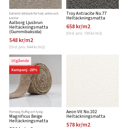
Troy Antracite No.77
Extremt slitstark för hall, entre och
Heltäckningsmatta
kontor
Aalborg Ljusbrun
658 kr/m2
Heltäckningsmatta
(Gummibaksida)
(Ord. pris: 730 kr/m2)
548 kr/m2
(Ord. pris: 644 kr/m2)
Utgående
Kampanj -20%
Aeon Vit No.102
Pampig, fluffig och lyxig
Magnificus Beige
Heltäckningsmatta
Heltäckningsmatta
578 kr/m2