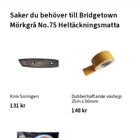
Saker du behöver till Bridgetown
Mörkgrå No.75 Heltäckningsmatta
Kniv Solingen
Dubbelhäftande vävtejp
25m x 50mm
131 kr
148 kr