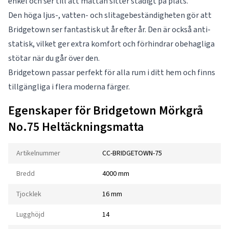
enkel och ser till att mattan sitter stadigt på plats.
Den höga ljus-, vatten- och slitagebeständigheten gör att
Bridgetown ser fantastisk ut år efter år. Den är också anti-
statisk, vilket ger extra komfort och förhindrar obehagliga
stötar när du går över den.
Bridgetown passar perfekt för alla rum i ditt hem och finns
tillgängliga i flera moderna färger.
Egenskaper för Bridgetown Mörkgrå
No.75 Heltäckningsmatta
Artikelnummer
CC-BRIDGETOWN-75
Bredd
4000 mm
Tjocklek
16 mm
Lugghöjd
14