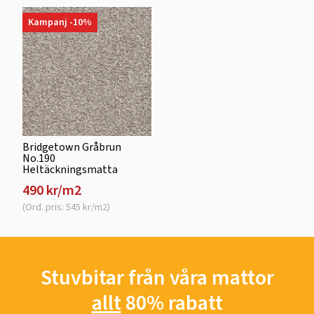
Kampanj -10%
Bridgetown Gråbrun
No.190
Heltäckningsmatta
490 kr/m2
(Ord. pris: 545 kr/m2)
Stuvbitar från våra mattor
allt
80% rabatt