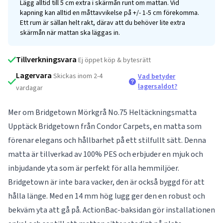
Lägg alltid till 5 cm extra i skärmån runt om mattan. Vid
kapning kan alltid en måttavvikelse på +/- 1-5 cm förekomma.
Ett rum är sällan helt rakt, därav att du behöver lite extra
skärmån när mattan ska läggas in.
Tillverkningsvara
Ej öppet köp & bytesrätt
Lagervara
Skickas inom 2-4
Vad betyder
lagersaldot?
vardagar
Mer om Bridgetown Mörkgrå No.75 Heltäckningsmatta
Upptäck Bridgetown från Condor Carpets, en matta som
förenar elegans och hållbarhet på ett stilfullt sätt. Denna
matta är tillverkad av 100% PES och erbjuder en mjuk och
inbjudande yta som är perfekt för alla hemmiljöer.
Bridgetown är inte bara vacker, den är också byggd för att
hålla länge. Med en 14 mm hög lugg ger den en robust och
bekväm yta att gå på. ActionBac-baksidan gör installationen