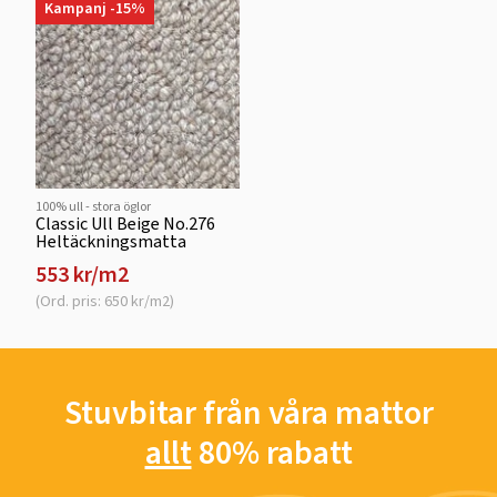
Kampanj -15%
100% ull - stora öglor
Classic Ull Beige No.276
Heltäckningsmatta
553 kr/m2
(Ord. pris: 650 kr/m2)
Stuvbitar från våra mattor
allt
80% rabatt