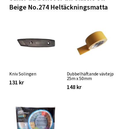
Beige No.274 Heltäckningsmatta
Kniv Solingen
Dubbelhäftande vävtejp
25m x 50mm
131 kr
148 kr