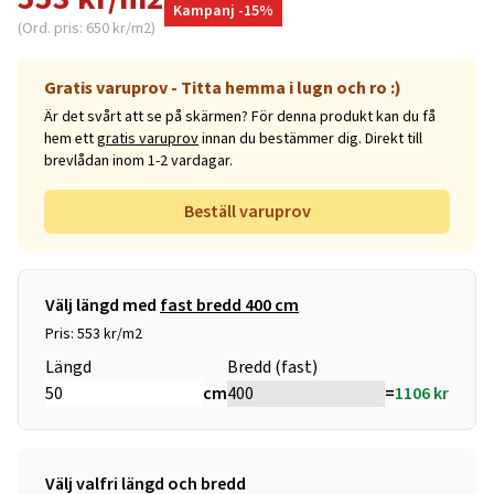
Kampanj -15%
(Ord. pris: 650 kr/m2)
Gratis varuprov - Titta hemma i lugn och ro :)
Är det svårt att se på skärmen? För denna produkt kan du få
hem ett
gratis varuprov
innan du bestämmer dig. Direkt till
brevlådan inom 1-2 vardagar.
Beställ varuprov
Välj längd med
fast bredd 400 cm
Pris: 553 kr/m2
Längd
Bredd (fast)
cm
=
1106
kr
Välj valfri längd och bredd