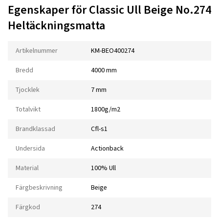
Egenskaper för Classic Ull Beige No.274
Heltäckningsmatta
Artikelnummer
KM-BEO400274
Bredd
4000 mm
Tjocklek
7 mm
Totalvikt
1800g/m2
Brandklassad
Cfl-s1
Undersida
Actionback
Material
100% Ull
Färgbeskrivning
Beige
Färgkod
274