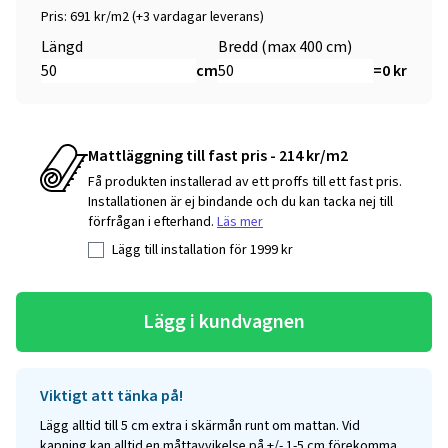
Pris: 691 kr/m2 (+3 vardagar leverans)
Längd
Bredd (max 400 cm)
cm
=
0
kr
Mattläggning till fast pris - 214 kr/m2
Få produkten installerad av ett proffs till ett fast pris.
Installationen är ej bindande och du kan tacka nej till
förfrågan i efterhand.
Läs mer
Lägg till installation för
1999
kr
Lägg i kundvagnen
Viktigt att tänka på!
Lägg alltid till 5 cm extra i skärmån runt om mattan. Vid
kapning kan alltid en måttavvikelse på +/- 1-5 cm förekomma.