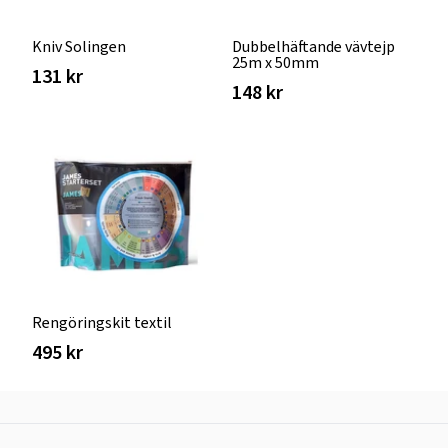
Kniv Solingen
Dubbelhäftande vävtejp
25m x 50mm
131 kr
148 kr
Rengöringskit textil
495 kr