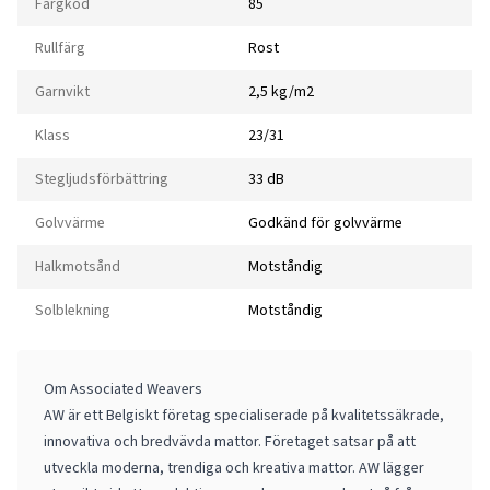
Färgkod
85
Rullfärg
Rost
Garnvikt
2,5 kg/m2
Klass
23/31
Stegljudsförbättring
33 dB
Golvvärme
Godkänd för golvvärme
Halkmotsånd
Motståndig
Solblekning
Motståndig
Om Associated Weavers
AW är ett Belgiskt företag specialiserade på kvalitetssäkrade,
innovativa och bredvävda mattor. Företaget satsar på att
utveckla moderna, trendiga och kreativa mattor. AW lägger