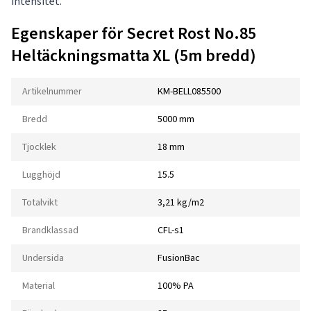
intensitet.
Egenskaper för Secret Rost No.85
Heltäckningsmatta XL (5m bredd)
Artikelnummer
KM-BELL085500
Bredd
5000 mm
Tjocklek
18 mm
Lugghöjd
15.5
Totalvikt
3,21 kg/m2
Brandklassad
CFL-s1
Undersida
FusionBac
Material
100% PA