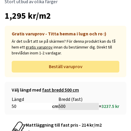
Stort utbud av olika färger
1,295 kr/m2
Gratis varuprov - Titta hemma i lugn och ro :)
Är det svårt att se på skärmen? För denna produkt kan du få
hem ett
gratis varuprov
innan du bestämmer dig. Direkt till
brevlådan inom 1-2 vardagar.
Beställ varuprov
Välj längd med
fast bredd 500 cm
Längd
Bredd (fast)
cm
=
3237.5
kr
Mattläggning till fast pris - 214 kr/m2