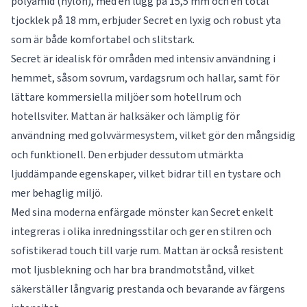
polyamid (nylon), med en lugg på 15,5 mm och en total
tjocklek på 18 mm, erbjuder Secret en lyxig och robust yta
som är både komfortabel och slitstark.
Secret är idealisk för områden med intensiv användning i
hemmet, såsom sovrum, vardagsrum och hallar, samt för
lättare kommersiella miljöer som hotellrum och
hotellsviter. Mattan är halksäker och lämplig för
användning med golvvärmesystem, vilket gör den mångsidig
och funktionell. Den erbjuder dessutom utmärkta
ljuddämpande egenskaper, vilket bidrar till en tystare och
mer behaglig miljö.
Med sina moderna enfärgade mönster kan Secret enkelt
integreras i olika inredningsstilar och ger en stilren och
sofistikerad touch till varje rum. Mattan är också resistent
mot ljusblekning och har bra brandmotstånd, vilket
säkerställer långvarig prestanda och bevarande av färgens