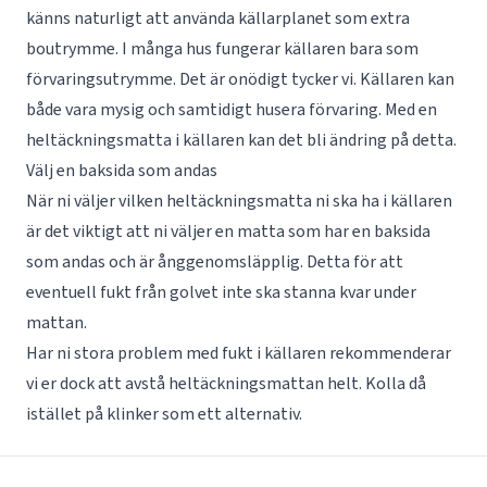
känns naturligt att använda källarplanet som extra
boutrymme. I många hus fungerar källaren bara som
förvaringsutrymme. Det är onödigt tycker vi. Källaren kan
både vara mysig och samtidigt husera förvaring. Med en
heltäckningsmatta i källaren kan det bli ändring på detta.
Välj en baksida som andas
När ni väljer vilken heltäckningsmatta ni ska ha i källaren
är det viktigt att ni väljer en matta som har en baksida
som andas och är ånggenomsläpplig. Detta för att
eventuell fukt från golvet inte ska stanna kvar under
mattan.
Har ni stora problem med fukt i källaren rekommenderar
vi er dock att avstå heltäckningsmattan helt. Kolla då
istället på
klinker
som ett alternativ.