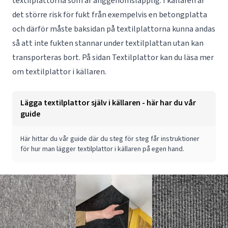
textilplattorna som är ånggenomsläpplig. I källaren är
det större risk för fukt från exempelvis en betongplatta
och därför måste baksidan på textilplattorna kunna andas
så att inte fukten stannar under textilplattan utan kan
transporteras bort. På sidan
Textilplattor
kan du läsa mer
om textilplattor i källaren.
Lägga textilplattor själv i källaren - här har du vår
guide
Här hittar du vår guide där du steg för steg får instruktioner
för hur man
lägger textilplattor
i källaren på egen hand.