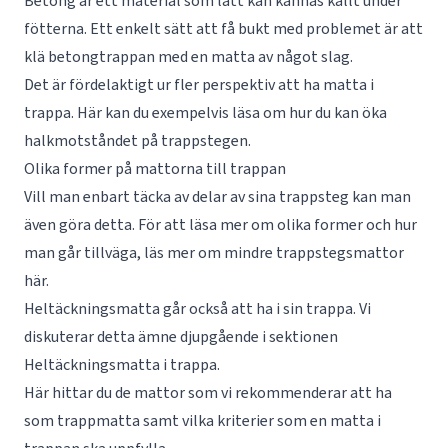
Betong är ett material som lätt kan kännas kallt under
fötterna. Ett enkelt sätt att få bukt med problemet är att
klä
betongtrappan med en matta
av något slag.
Det är fördelaktigt ur fler perspektiv att ha matta i
trappa. Här kan du exempelvis läsa om hur du kan
öka
halkmotståndet på trappstegen
.
Olika former på mattorna till trappan
Vill man enbart täcka av delar av sina trappsteg kan man
även göra detta. För att läsa mer om olika former och hur
man går tillväga, läs mer om mindre
trappstegsmattor
här.
Heltäckningsmatta går också att ha i sin trappa. Vi
diskuterar detta ämne djupgående i sektionen
Heltäckningsmatta i trappa
.
Här hittar du de mattor som vi rekommenderar att ha
som
trappmatta
samt vilka kriterier som en matta i