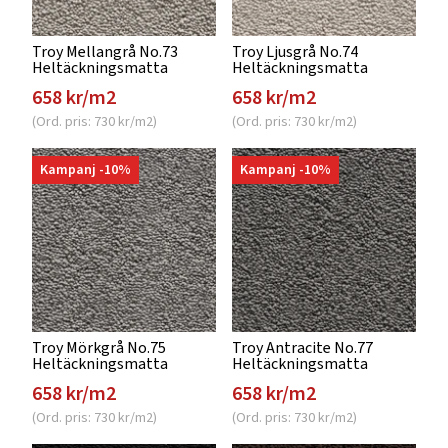
Troy Mellangrå No.73
Troy Ljusgrå No.74
Heltäckningsmatta
Heltäckningsmatta
658 kr/m2
658 kr/m2
(Ord. pris: 730 kr/m2)
(Ord. pris: 730 kr/m2)
Kampanj -10%
Kampanj -10%
Troy Mörkgrå No.75
Troy Antracite No.77
Heltäckningsmatta
Heltäckningsmatta
658 kr/m2
658 kr/m2
(Ord. pris: 730 kr/m2)
(Ord. pris: 730 kr/m2)