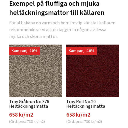
Exempel på fluffiga och mjuka
heltäckningsmattor till källaren
För att skapa en varm och hemtrevlig känsla i källaren
rekommenderar vi att du lägger in någon av dessa
mjuka och sköna mattor.
Kampanj -10%
Kampanj -10%
Troy Gråbrun No.376
Troy Röd No.20
Heltäckningsmatta
Heltäckningsmatta
658 kr/m2
658 kr/m2
(Ord. pris: 730 kr/m2)
(Ord. pris: 730 kr/m2)