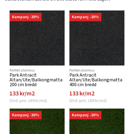
Kampanj -30%
Kampanj -30%
Perfekt utomhus
Perfekt utomhus
Park Antracit
Park Antracit
Altan/Ute/Balkongmatta
Altan/Ute/Balkongmatta
200 cm bredd
400 cm bredd
133 kr/m2
133 kr/m2
(Ord. pris: 189 kr/m2)
(Ord. pris: 189 kr/m2)
Kampanj -30%
Kampanj -30%