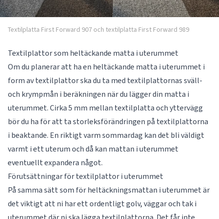
Textilplatta First Forward 907 och textilplatta First Forward 989
Textilplattor som heltäckande matta i uterummet
Om du planerar att ha en heltäckande matta i uterummet i
form av textilplattor ska du ta med textilplattornas sväll-
och krympmån i beräkningen när du lägger din matta i
uterummet. Cirka 5 mm mellan textilplatta och yttervägg
bör du ha för att ta storleksförändringen på textilplattorna
i beaktande. En riktigt varm sommardag kan det bli väldigt
varmt i ett uterum och då kan mattan i uterummet
eventuellt expandera något.
Förutsättningar för textilplattor i uterummet
På samma sätt som för heltäckningsmattan i uterummet är
det viktigt att ni har ett ordentligt golv, väggar och tak i
uterummet där ni ska lägga textilplattorna. Det får inte