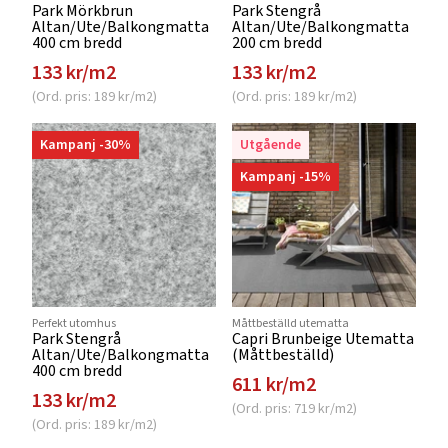
Park Mörkbrun
Park Stengrå
Altan/Ute/Balkongmatta
Altan/Ute/Balkongmatta
400 cm bredd
200 cm bredd
133 kr/m2
133 kr/m2
(Ord. pris: 189 kr/m2)
(Ord. pris: 189 kr/m2)
Kampanj -30%
Utgående
Kampanj -15%
Perfekt utomhus
Måttbeställd utematta
Park Stengrå
Capri Brunbeige Utematta
Altan/Ute/Balkongmatta
(Måttbeställd)
400 cm bredd
611 kr/m2
133 kr/m2
(Ord. pris: 719 kr/m2)
(Ord. pris: 189 kr/m2)