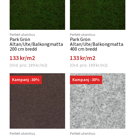
Perfekt utomhus
Perfekt utomhus
Park Grön
Park Grön
Altan/Ute/Balkongmatta
Altan/Ute/Balkongmatta
200 cm bredd
400 cm bredd
133 kr/m2
133 kr/m2
(Ord. pris: 189 kr/m2)
(Ord. pris: 189 kr/m2)
Kampanj -30%
Kampanj -30%
Perfekt utomhus
Perfekt utomhus