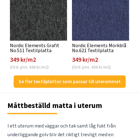
Nordic Elements Grafit
Nordic Elements Mörkblå
No.511 Textilplatta
No.621 Textilplatta
349 kr/m2
349 kr/m2
(Ord. pris: 436 kr/m2)
(Ord. pris: 436 kr/m2)
Se fler textilplattor som passar till uterummet
Måttbeställd matta i uterum
I ett uterum med väggar och tak samt låg fukt från
underliggande golv blir det riktigt trevligt med en