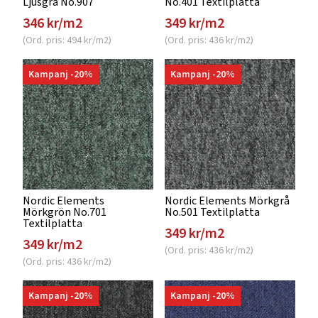
Ljusgrå No.907
No.401 Textilplatta
346 kr/m2
349 kr/m2
(Ord. pris: 494 kr/m2)
(Ord. pris: 436 kr/m2)
Kampanj -20%
Kampanj -20%
Nordic Elements
Nordic Elements Mörkgrå
Mörkgrön No.701
No.501 Textilplatta
Textilplatta
349 kr/m2
349 kr/m2
(Ord. pris: 436 kr/m2)
(Ord. pris: 436 kr/m2)
Kampanj -20%
Kampanj -20%