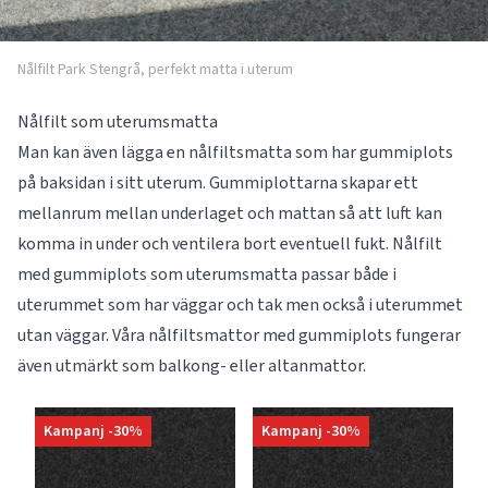
Nålfilt Park Stengrå, perfekt matta i uterum
Nålfilt som uterumsmatta
Man kan även lägga en nålfiltsmatta som har gummiplots
på baksidan i sitt uterum. Gummiplottarna skapar ett
mellanrum mellan underlaget och mattan så att luft kan
komma in under och ventilera bort eventuell fukt. Nålfilt
med gummiplots som uterumsmatta passar både i
uterummet som har väggar och tak men också i uterummet
utan väggar. Våra nålfiltsmattor med gummiplots fungerar
även utmärkt som balkong- eller altanmattor.
Kampanj -30%
Kampanj -30%