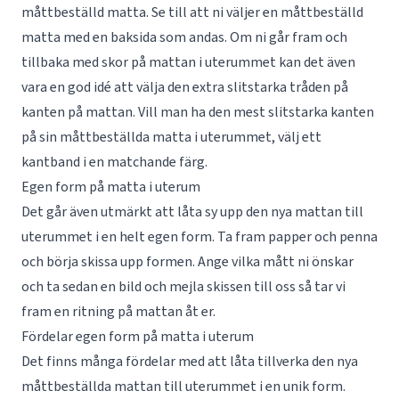
måttbeställd matta. Se till att ni väljer en måttbeställd
matta med en baksida som andas. Om ni går fram och
tillbaka med skor på mattan i uterummet kan det även
vara en god idé att välja den extra slitstarka tråden på
kanten på mattan. Vill man ha den mest slitstarka kanten
på sin måttbeställda matta i uterummet, välj ett
kantband i en matchande färg.
Egen form på matta i uterum
Det går även utmärkt att låta sy upp den nya mattan till
uterummet i en helt egen form. Ta fram papper och penna
och börja skissa upp formen. Ange vilka mått ni önskar
och ta sedan en bild och
mejla
skissen till oss så tar vi
fram en ritning på mattan åt er.
Fördelar egen form på matta i uterum
Det finns många fördelar med att låta tillverka den nya
måttbeställda mattan till uterummet i en unik form.