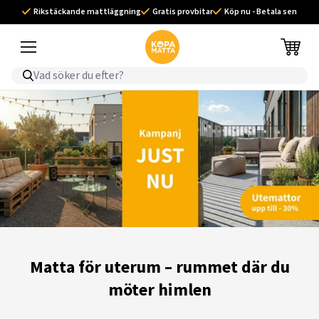
Rikstäckande mattläggning
Gratis provbitar
Köp nu - Betala sen
Matta för uterum – rummet där du
möter himlen