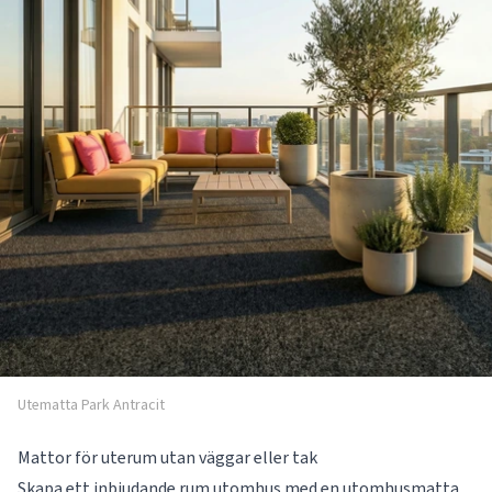
Utematta Park Antracit
Mattor för uterum utan väggar eller tak
Skapa ett inbjudande rum utomhus med en utomhusmatta