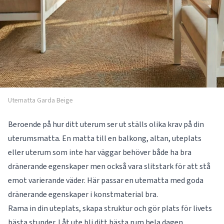
Utematta Garda Beige
Beroende på hur ditt uterum ser ut ställs olika krav på din
uterumsmatta. En matta till en balkong, altan, uteplats
eller uterum som inte har väggar behöver både ha bra
dränerande egenskaper men också vara slitstark för att stå
emot varierande väder. Här passar en utematta med goda
dränerande egenskaper i konstmaterial bra.
Rama in din uteplats, skapa struktur och gör plats för livets
bästa stunder. Låt ute bli ditt bästa rum hela dagen.