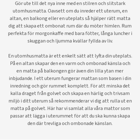
Gör ute till det nya inne med en stilren och slitstark
utomhusmatta. Oavsett om du inreder ett uterum, en
altan, en balkong eller en uteplats så hjälper rätt matta
dig att skapa ett ombonat rum där du möter himlen. Rum
perfekta för morgonkaffe med bara fötter, långa luncher i
skuggan och ljumma kvällar fyllda av liv.
En utomhusmatta är ett enkelt sätt att lyfta din uteplats.
På en altan skapar den en varm och ombonad känsla och
en matta på balkongen gör även din lilla ytan mer
inbjudande. I ett uterum fungerar mattan som basen i din
inredning och gör rummet komplett. För att minska det
kalla draget från golvet och skapa en härlig och trivsam
miljö i ditt uterum så rekommenderar vi dig att rulla ut en
matta på golvet. Här har vi samlat alla våra mattor som
passar att lägga i uterummet för att du ska kunna skapa
den där trevliga och ombonade känslan.