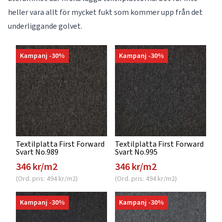
heller vara allt för mycket fukt som kommer upp från det
underliggande golvet.
Kampanj -30%
Kampanj -30%
Textilplatta First Forward
Textilplatta First Forward
Svart No.989
Svart No.995
346 kr/m2
346 kr/m2
(Ord. pris: 494 kr/m2)
(Ord. pris: 494 kr/m2)
Kampanj -30%
Kampanj -30%