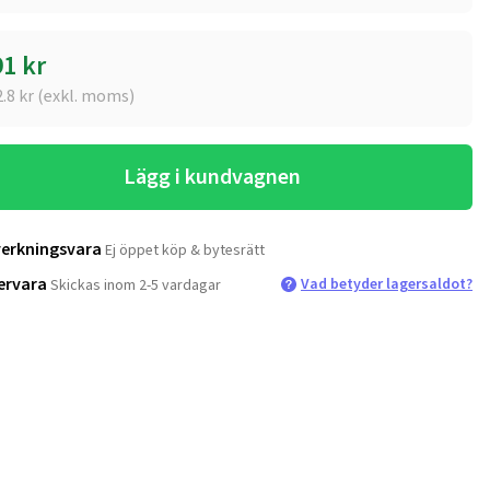
91
kr
2.8
kr (exkl. moms)
Lägg i kundvagnen
verkningsvara
Ej öppet köp & bytesrätt
ervara
Vad betyder lagersaldot?
Skickas inom 2-5 vardagar