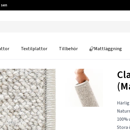
 sen
attor
Textilplattor
Tillbehör
Mattläggning
Cl
(M
Härlig
Natur
100% u
Stora 