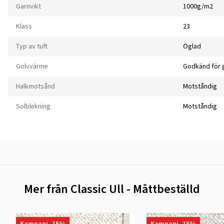
Garnvikt
1000g/m2
Klass
23
Typ av tuft
Öglad
Golvvärme
Godkänd för 
Halkmotsånd
Motståndig
Solblekning
Motståndig
Mer från Classic Ull - Måttbeställd
Kampanj -15%
Kampanj -15%