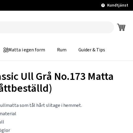
Kundtjänst
Matta i egen form
Rum
Guider & Tips
assic Ull Grå No.173 Matta
åttbeställd)
 ullmatta som tål hårt slitage i hemmet.
material
ll
öglor