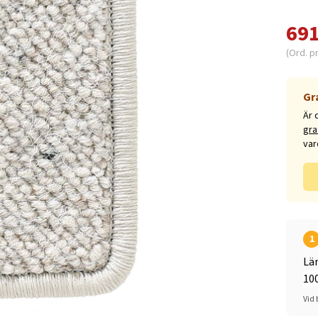
691
(Ord. p
Gr
Är 
gra
var
1
Lä
Vid 