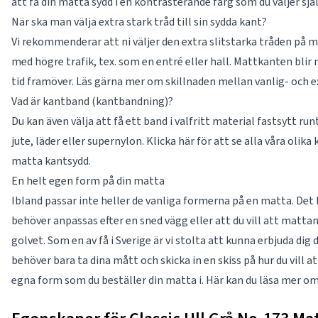
att få din matta sydd i en kontrasterande färg som du väljer sjä
När ska man välja extra stark tråd till sin sydda kant?
Vi rekommenderar att ni väljer den extra slitstarka tråden på 
med högre trafik, tex. som en entré eller hall. Mattkanten blir
tid framöver. Läs gärna mer om skillnaden mellan vanlig- och ex
Vad är kantband (kantbandning)?
Du kan även välja att få ett band i valfritt material fastsytt ru
jute, läder eller supernylon. Klicka här för att se alla våra olika
matta kantsydd.
En helt egen form på din matta
Ibland passar inte heller de vanliga formerna på en matta. Det
behöver anpassas efter en sned vägg eller att du vill att matta
golvet. Som en av få i Sverige är vi stolta att kunna erbjuda di
behöver bara ta dina mått och skicka in en skiss på hur du vill a
egna form som du beställer din matta i. Här kan du läsa mer o