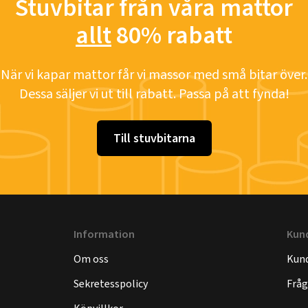
Stuvbitar från våra mattor
allt
80% rabatt
När vi kapar mattor får vi massor med små bitar över.
Dessa säljer vi ut till rabatt. Passa på att fynda!
Till stuvbitarna
Information
Kun
Om oss
Kund
Sekretesspolicy
Fråg