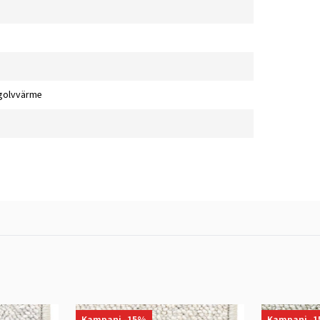
golvvärme
Kampanj -15%
Kampanj -