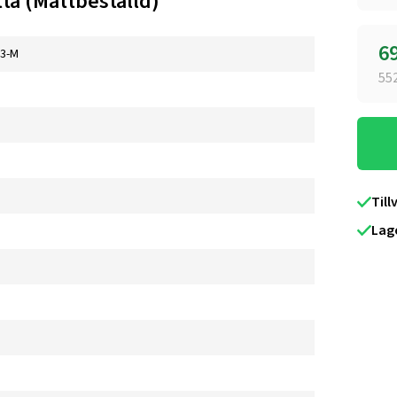
tta (Måttbeställd)
6
3-M
55
Till
Lag