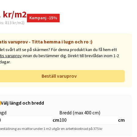
 kr/m2
Kampanj -15%
ris: 813 kr/m2)
atis varuprov - Titta hemma i lugn och ro :)
det svårt att se på skärmen? För denna produkt kan du få hem ett
tis varuprov
innan du bestämmer dig. Direkt till brevlådan inom 1-2
dagar.
Beställ varuprov
Välj längd och bredd
ngd
Bredd (max 400 cm)
cm
cm
beställning av mattor under 1 m2 utgår en arbetskostnad på 375 kr