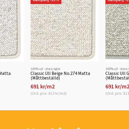
100% ull - stora öglor
100% ull - stora 
 Matta
Classic Ull Beige No.274 Matta
Classic Ull
(Måttbeställd)
(Måttbestäl
691 kr/m2
691 kr/m
(Ord. pris: 813 kr/m2)
(Ord. pris: 81