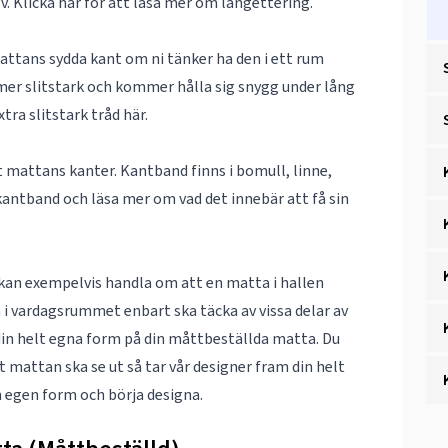
lv. Klicka här för att läsa mer om
langettering
.
mattans sydda kant om ni tänker ha den i ett rum
 mer slitstark och kommer hålla sig snygg under lång
tra slitstark tråd
här
.
nt mattans kanter. Kantband finns i bomull, linne,
kantband
och läsa mer om vad det innebär att få sin
 kan exempelvis handla om att en matta i hallen
n i vardagsrummet enbart ska täcka av vissa delar av
g din helt egna form på din måttbeställda matta. Du
tt mattan ska se ut så tar vår designer fram din helt
m
egen form
och börja designa.