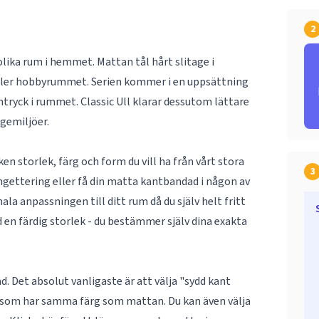
2
olika rum i hemmet. Mattan tål hårt slitage i
ller hobbyrummet. Serien kommer i en uppsättning
ntryck i rummet. Classic Ull klarar dessutom lättare
ngemiljöer.
n storlek, färg och form du vill ha från vårt stora
3
ngettering eller få din matta kantbandad i någon av
la anpassningen till ditt rum då du själv helt fritt
 en färdig storlek - du bestämmer själv dina exakta
. Det absolut vanligaste är att välja "sydd kant
d som har samma färg som mattan. Du kan även välja