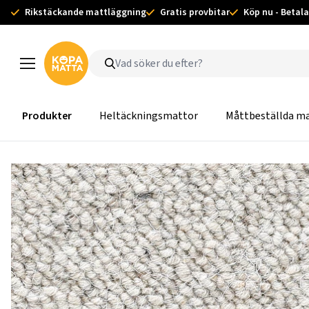
Rikstäckande mattläggning
Gratis provbitar
Köp nu - Betala
Produkter
Heltäckningsmattor
Måttbeställda m