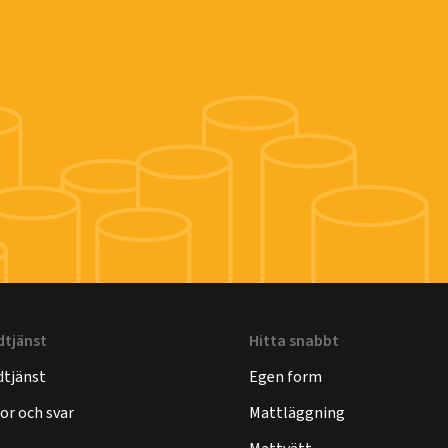
dtjänst
Hitta snabbt
tjänst
Egen form
or och svar
Mattläggning