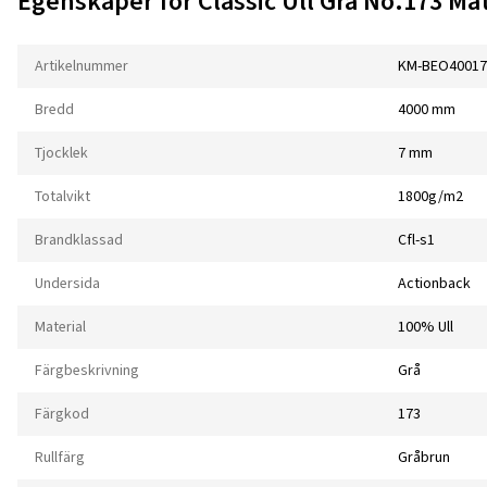
Egenskaper för Classic Ull Grå No.173 Ma
Artikelnummer
KM-BEO40017
Bredd
4000 mm
Tjocklek
7 mm
Totalvikt
1800g/m2
Brandklassad
Cfl-s1
Undersida
Actionback
Material
100% Ull
Färgbeskrivning
Grå
Färgkod
173
Rullfärg
Gråbrun