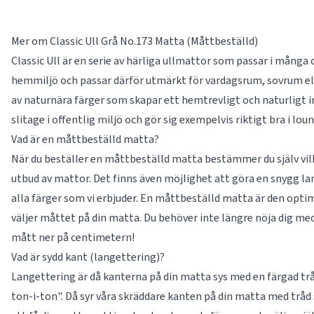
Mer om Classic Ull Grå No.173 Matta (Måttbeställd)
Classic Ull är en serie av härliga ullmattor som passar i många 
hemmiljö och passar därför utmärkt för vardagsrum, sovrum e
av naturnära färger som skapar ett hemtrevligt och naturligt i
slitage i offentlig miljö och gör sig exempelvis riktigt bra i lou
Vad är en måttbeställd matta?
När du beställer en måttbeställd matta bestämmer du själv vilke
utbud av mattor. Det finns även möjlighet att göra en snygg la
alla färger som vi erbjuder. En måttbeställd matta är den optima
väljer måttet på din matta. Du behöver inte längre nöja dig med
mått ner på centimetern!
Vad är sydd kant (langettering)?
Langettering är då kanterna på din matta sys med en färgad tråd
ton-i-ton". Då syr våra skräddare kanten på din matta med trå