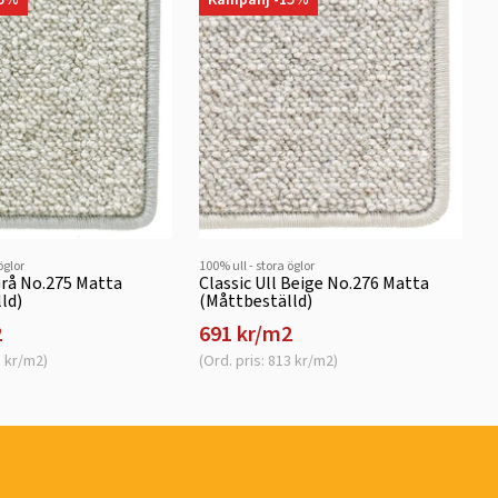
öglor
100% ull - stora öglor
 Grå No.275 Matta
Classic Ull Beige No.276 Matta
ld)
(Måttbeställd)
2
691 kr/m2
3 kr/m2)
(Ord. pris: 813 kr/m2)