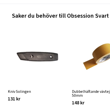
Saker du behöver till Obsession Svar
Kniv Solingen
Dubbelhäftande vävtej
50mm
131 kr
148 kr