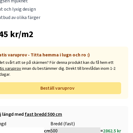
ägsen mjukhet
t och lyxig design
utbud av olika färger
45 kr/m2
atis varuprov - Titta hemma i lugn och ro :)
det svårt att se på skärmen? För denna produkt kan du få hem ett
tis varuprov
innan du bestämmer dig. Direkt till brevlådan inom 1-2
dagar.
Beställ varuprov
lj längd med
fast bredd 500 cm
ngd
Bredd (fast)
cm
=
2862.5
kr