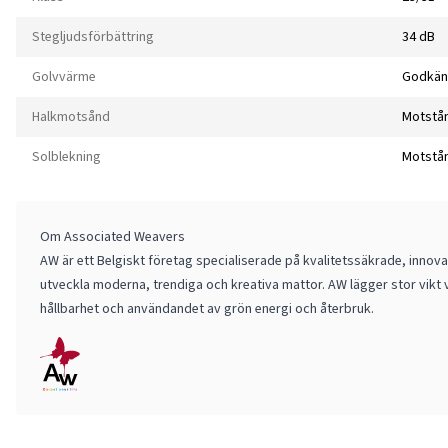
Stegljudsförbättring
34 dB
Golvvärme
Godkän
Halkmotsånd
Motstå
Solblekning
Motstå
Om Associated Weavers
AW är ett Belgiskt företag specialiserade på kvalitetssäkrade, innov
utveckla moderna, trendiga och kreativa mattor. AW lägger stor vikt 
hållbarhet och användandet av grön energi och återbruk.