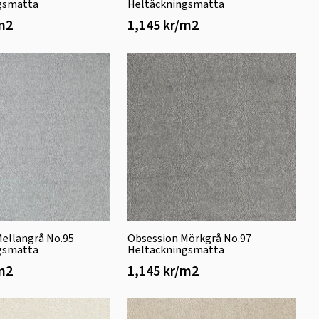
gsmatta
Heltäckningsmatta
/m2
1,145 kr/m2
Mellangrå No.95
Obsession Mörkgrå No.97
gsmatta
Heltäckningsmatta
/m2
1,145 kr/m2