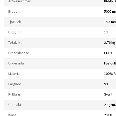
Artikelnummer
KM-TRO
Bredd
5000 m
Tjocklek
15.5 m
Lugghöjd
13
Totalvikt
2,76 k
Brandklassad
CFL-s1
Undersida
Fusion
Material
100% P
Färgkod
99
Rullfärg
Svart
Garnvikt
2 kg/m
Klass
23/31