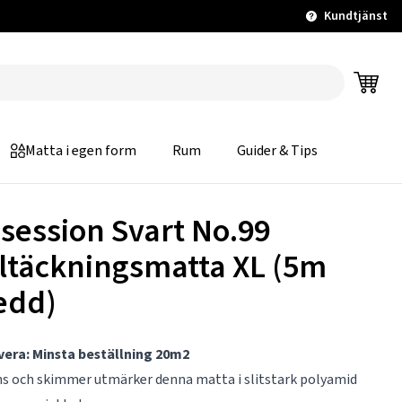
Kundtjänst
Matta i egen form
Rum
Guider & Tips
session Svart No.99
ltäckningsmatta XL (5m
edd)
vera: Minsta beställning 20m2
s och skimmer utmärker denna matta i slitstark polyamid