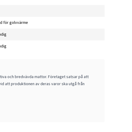
d för golvvärme
ndig
ndig
ativa och bredvävda mattor. Företaget satsar på att
vid att produktionen av deras varor ska utgå från