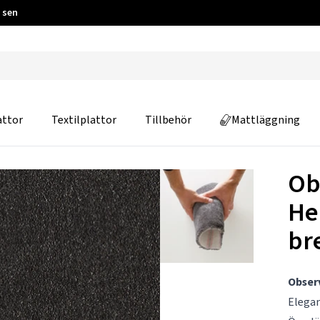
 sen
attor
Textilplattor
Tillbehör
Mattläggning
Ob
He
br
Obser
Elegan