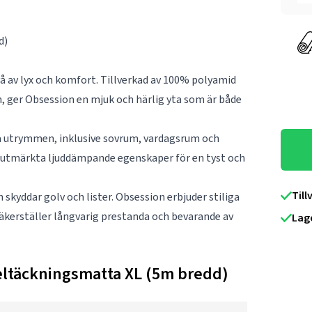
d)
å av lyx och komfort. Tillverkad av 100% polyamid
, ger Obsession en mjuk och härlig yta som är både
la utrymmen, inklusive sovrum, vardagsrum och
r utmärkta ljuddämpande egenskaper för en tyst och
Till
skyddar golv och lister. Obsession erbjuder stiliga
säkerställer långvarig prestanda och bevarande av
Lag
eltäckningsmatta XL (5m bredd)