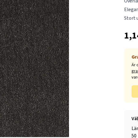
Överl
Elegan
Stort 
1,1
Gr
Är 
gra
var
Vä
Lä