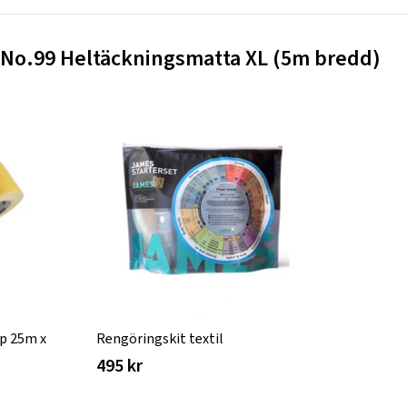
t No.99 Heltäckningsmatta XL (5m bredd)
p 25m x
Rengöringskit textil
495 kr