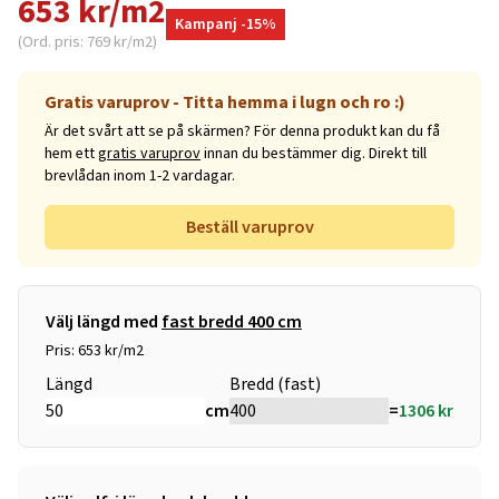
653 kr/m2
Kampanj -15%
(Ord. pris: 769 kr/m2)
Gratis varuprov - Titta hemma i lugn och ro :)
Är det svårt att se på skärmen? För denna produkt kan du få
hem ett
gratis varuprov
innan du bestämmer dig. Direkt till
brevlådan inom 1-2 vardagar.
Beställ varuprov
Välj längd med
fast bredd 400 cm
Pris: 653 kr/m2
Längd
Bredd (fast)
cm
=
1306
kr