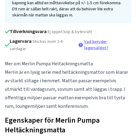
kapning kan alltid en måttavvikelse på +/- 1-5 cm förekomma.
Ett rum är sällan helt rakt, därav att du behöver lite extra
skärmån när mattan ska läggas in.
Tillverkningsvara
Ej öppet köp & bytesrätt
Lagervara
Skickas inom 2-4
Vad betyder
lagersaldot?
vardagar
Mer om Merlin Pumpa Heltäckningsmatta
Merlin är en lyxig serie med heltäckningsmattor som klarar
av starkt slitage i hemmet. Mattan passar exempelvis
utmärkt till vardagsrum, sovrum samt att läggas i trapp. I
offentliga miljöer passar mattan exempelvis bra till tysta
rum, loungemiljöer samt konferensrum.
Egenskaper för Merlin Pumpa
Heltäckningsmatta