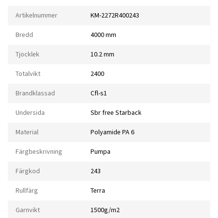
Artikelnummer
KM-2272R400243
Bredd
4000 mm
Tjocklek
10.2 mm
Totalvikt
2400
Brandklassad
Cfl-s1
Undersida
Sbr free Starback
Material
Polyamide PA 6
Färgbeskrivning
Pumpa
Färgkod
243
Rullfärg
Terra
Garnvikt
1500g/m2