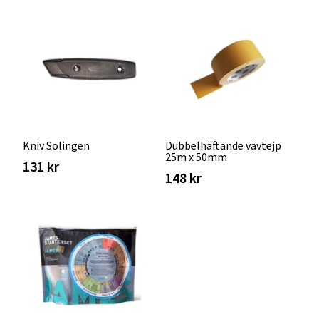
Kniv Solingen
Dubbelhäftande vävtejp
25m x 50mm
131 kr
148 kr