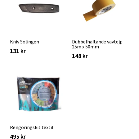
Kniv Solingen
Dubbelhäftande vävtejp
25m x 50mm
131 kr
148 kr
Rengöringskit textil
495 kr