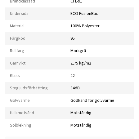
Brandklassad
CFL-s1
Undersida
ECO FusionBac
Material
100% Polyester
Färgkod
95
Rullfärg
Mörkgrå
Garnvikt
2,75 kg/m2
Klass
22
Stegljudsförbättring
34dB
Golvvärme
Godkänd för golvvärme
Halkmotsånd
Motståndig
Solblekning
Motståndig