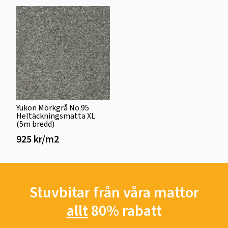
Yukon Mörkgrå No.95
Heltäckningsmatta XL
(5m bredd)
925 kr/m2
Stuvbitar från våra mattor
allt
80% rabatt