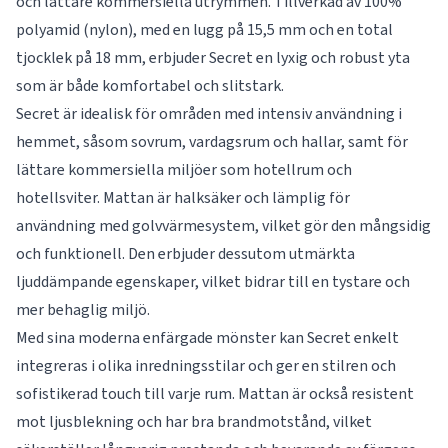
och lättare kommersiella utrymmen. Tillverkad av 100%
polyamid (nylon), med en lugg på 15,5 mm och en total
tjocklek på 18 mm, erbjuder Secret en lyxig och robust yta
som är både komfortabel och slitstark.
Secret är idealisk för områden med intensiv användning i
hemmet, såsom sovrum, vardagsrum och hallar, samt för
lättare kommersiella miljöer som hotellrum och
hotellsviter. Mattan är halksäker och lämplig för
användning med golvvärmesystem, vilket gör den mångsidig
och funktionell. Den erbjuder dessutom utmärkta
ljuddämpande egenskaper, vilket bidrar till en tystare och
mer behaglig miljö.
Med sina moderna enfärgade mönster kan Secret enkelt
integreras i olika inredningsstilar och ger en stilren och
sofistikerad touch till varje rum. Mattan är också resistent
mot ljusblekning och har bra brandmotstånd, vilket