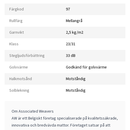
Färgkod
97
Rullfärg
Mellangrå
Garnvikt
2,5 kg/m2
Klass
23/31
Stegljudsförbättring
33 dB
Golvvärme
Godkänd för golvvärme
Halkmotsånd
Motståndig
Solblekning
Motståndig
Om Associated Weavers
AW är ett Belgiskt företag specialiserade på kvalitetssäkrade,
innovativa och bredvävda mattor. Företaget satsar på att