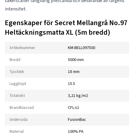
säkerställer långvarig prestanda och bevarande av färgens
intensitet.
Egenskaper för Secret Mellangrå No.97
Heltäckningsmatta XL (5m bredd)
Artikelnummer
KM-BELL097500
Bredd
5000 mm
Tjocklek
18 mm
Lugghöjd
15.5
Totalvikt
3,21 kg/m2
Brandklassad
CFL-s1
Undersida
FusionBac
Material
100% PA