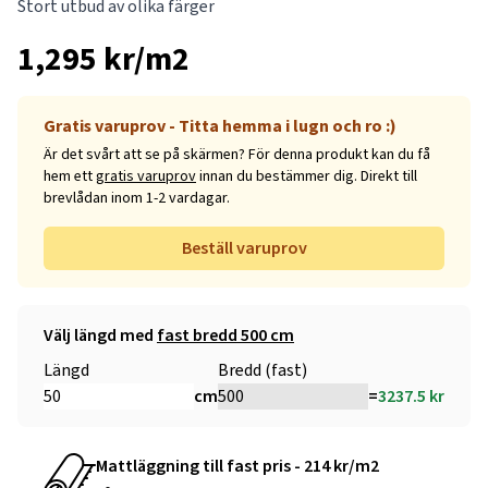
Stort utbud av olika färger
1,295 kr/m2
Gratis varuprov - Titta hemma i lugn och ro :)
Är det svårt att se på skärmen? För denna produkt kan du få
hem ett
gratis varuprov
innan du bestämmer dig. Direkt till
brevlådan inom 1-2 vardagar.
Beställ varuprov
Välj längd med
fast bredd 500 cm
Längd
Bredd (fast)
cm
=
3237.5
kr
Mattläggning till fast pris - 214 kr/m2