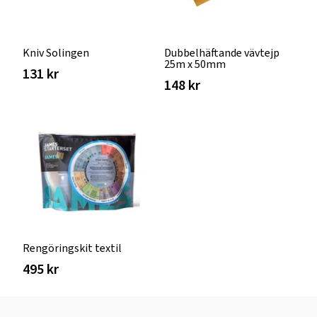
Kniv Solingen
Dubbelhäftande vävtejp
25m x 50mm
131 kr
148 kr
Rengöringskit textil
495 kr