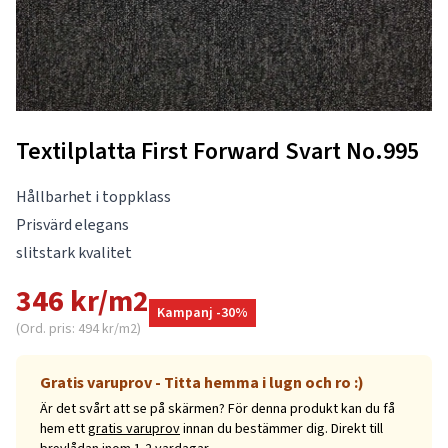
Textilplatta First Forward Svart No.995
Hållbarhet i toppklass
Prisvärd elegans
slitstark kvalitet
346 kr/m2
Kampanj -30%
(Ord. pris: 494 kr/m2)
Gratis varuprov - Titta hemma i lugn och ro :)
Är det svårt att se på skärmen? För denna produkt kan du få
hem ett
gratis varuprov
innan du bestämmer dig. Direkt till