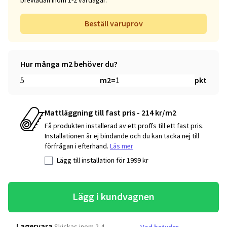
brevlådan inom 1-2 vardagar.
Beställ varuprov
Hur många m2 behöver du?
m2
=
pkt
Mattläggning till fast pris - 214 kr/m2
Få produkten installerad av ett proffs till ett fast pris.
Installationen är ej bindande och du kan tacka nej till
förfrågan i efterhand.
Läs mer
Lägg till installation för
1999
kr
Lägg i kundvagnen
Lagervara
Skickas inom 2-4