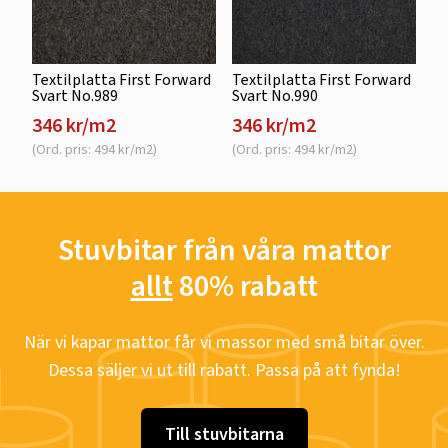
Textilplatta First Forward
Textilplatta First Forward
Svart No.989
Svart No.990
346 kr/m2
346 kr/m2
(Ord. pris: 494 kr/m2)
(Ord. pris: 494 kr/m2)
Stuvbitar från våra mattor
allt
80% rabatt
När vi kapar mattor får vi massor med små bitar över.
Dessa säljer vi ut till rabatt. Passa på att fynda!
Till stuvbitarna