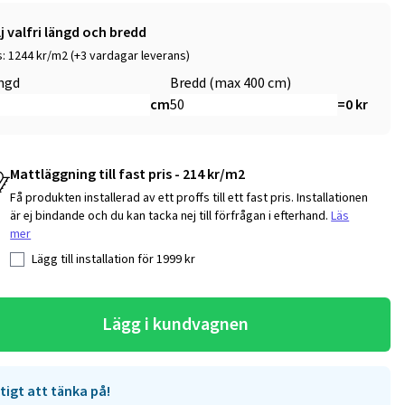
lj valfri längd och bredd
s: 1244 kr/m2 (+3 vardagar leverans)
ngd
Bredd (max 400 cm)
cm
=
0
kr
Mattläggning till fast pris - 214 kr/m2
Få produkten installerad av ett proffs till ett fast pris. Installationen
är ej bindande och du kan tacka nej till förfrågan i efterhand.
Läs
mer
Lägg till installation för
1999
kr
Lägg i kundvagnen
tigt att tänka på!