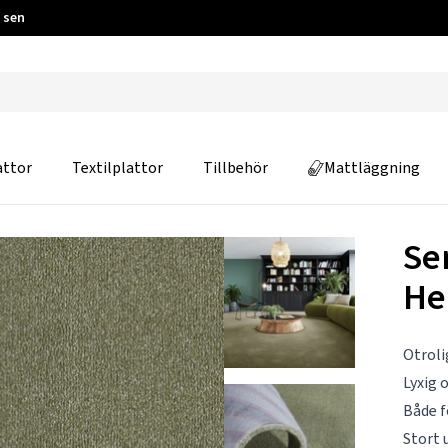
 sen
attor
Textilplattor
Tillbehör
Mattläggning
Se
He
Otroli
Lyxig 
Både 
Stort 