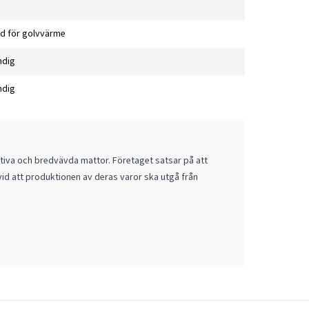
d för golvvärme
ndig
ndig
ativa och bredvävda mattor. Företaget satsar på att
vid att produktionen av deras varor ska utgå från