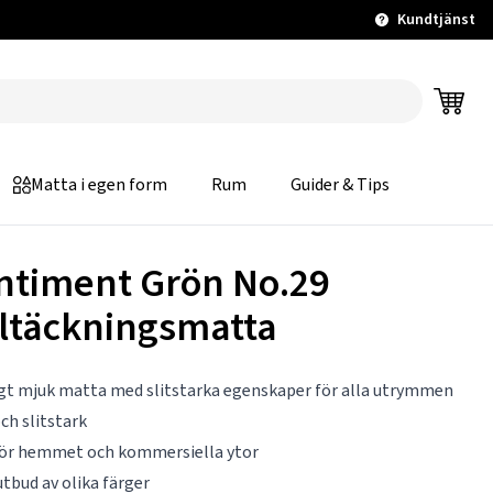
Kundtjänst
Matta i egen form
Rum
Guider & Tips
ntiment Grön No.29
ltäckningsmatta
gt mjuk matta med slitstarka egenskaper för alla utrymmen
och slitstark
för hemmet och kommersiella ytor
utbud av olika färger