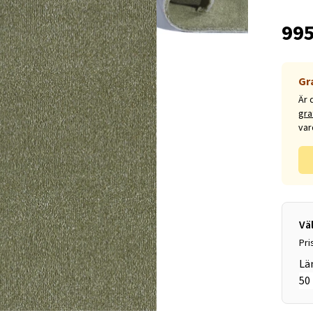
995
Gr
Är 
gra
var
Vä
Pri
Lä