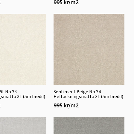
2
995 kr/m2
it No.33
Sentiment Beige No.34
gsmatta XL (5m bredd)
Heltäckningsmatta XL (5m bredd)
2
995 kr/m2