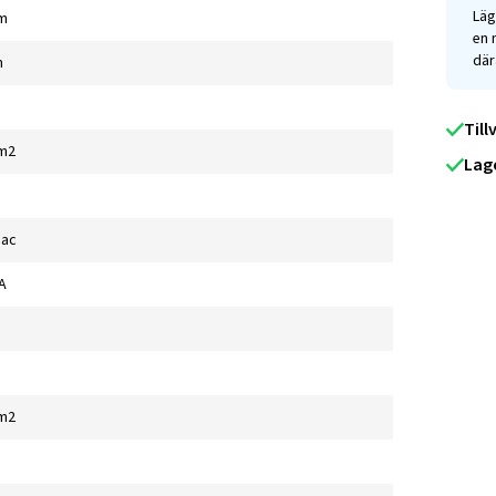
Läg
m
en 
där
m
Till
/m2
Lag
Bac
A
/m2