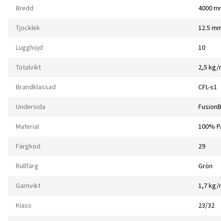
Bredd
4000 m
Tjocklek
12.5 m
Lugghöjd
10
Totalvikt
2,5 kg
Brandklassad
CFL-s1
Undersida
Fusion
Material
100% P
Färgkod
29
Rullfärg
Grön
Garnvikt
1,7 kg
Klass
23/32