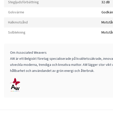
Stegljudsförbättring
32 dB
Golvvärme
Godkän
Halkmotsånd
Motstå
Solblekning
Motstå
Om Associated Weavers
AW är ett Belgiskt företag specialiserade på kvalitetssäkrade, innov
utveckla moderna, trendiga och kreativa mattor. AW lägger stor vikt 
hållbarhet och användandet av grön energi och återbruk.