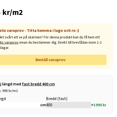
 kr/m2
atis varuprov - Titta hemma i lugn och ro :)
det svårt att se på skärmen? För denna produkt kan du få hem ett
tis varuprov
innan du bestämmer dig. Direkt till brevlådan inom 1-2
dagar.
Beställ varuprov
lj längd med
fast bredd 400 cm
s: 995 kr/m2
ngd
Bredd (fast)
cm
=
1990
kr