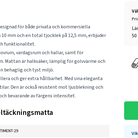
Vä
Pri
designad för både privata och kommersiella
Lä
 10 mm och en total tjocklek på 12,5 mm, erbjuder
h funktionalitet.
sovrum, vardagsrum och hallar, samt för
. Mattan är halksäker, lämplig för golvvärme och
n behaglig och tyst miljö.
llera och ger extra hållbarhet. Med sina eleganta
ilar. Den är också resistent mot ljusblekning och
och bevarande av färgens intensitet.
eltäckningsmatta
TIMENT-29
Vik