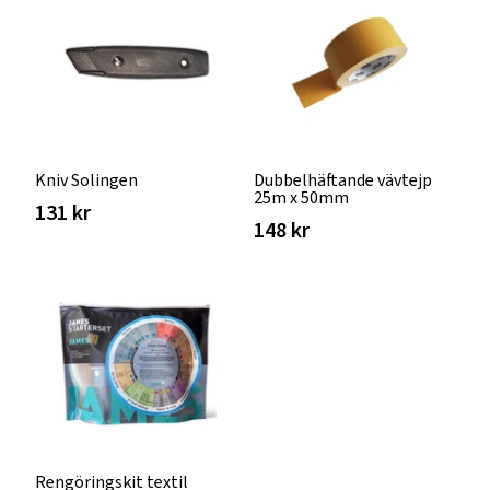
Kniv Solingen
Dubbelhäftande vävtejp
25m x 50mm
131 kr
148 kr
Rengöringskit textil