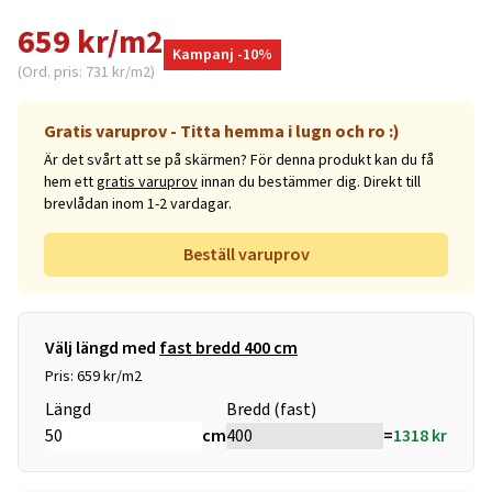
659 kr/m2
Kampanj -10%
(Ord. pris: 731 kr/m2)
Gratis varuprov - Titta hemma i lugn och ro :)
Är det svårt att se på skärmen? För denna produkt kan du få
hem ett
gratis varuprov
innan du bestämmer dig. Direkt till
brevlådan inom 1-2 vardagar.
Beställ varuprov
Välj längd med
fast bredd 400 cm
Pris: 659 kr/m2
Längd
Bredd (fast)
cm
=
1318
kr