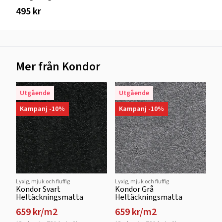
495 kr
Mer från Kondor
Utgående
Utgående
Kampanj -10%
Kampanj -10%
Lyxig, mjuk och fluffig
Lyxig, mjuk och fluffig
Kondor Svart
Kondor Grå
Heltäckningsmatta
Heltäckningsmatta
659 kr/m2
659 kr/m2