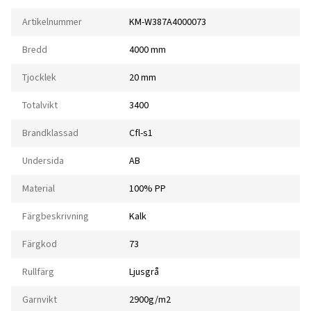
Artikelnummer
KM-W387A4000073
Bredd
4000 mm
Tjocklek
20 mm
Totalvikt
3400
Brandklassad
Cfl-s1
Undersida
AB
Material
100% PP
Färgbeskrivning
Kalk
Färgkod
73
Rullfärg
Ljusgrå
Garnvikt
2900g/m2