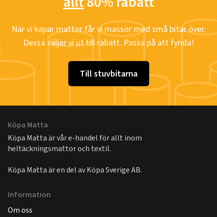
allt
80% rabatt
När vi kapar mattor får vi massor med små bitar över.
Dessa säljer vi ut till rabatt. Passa på att fynda!
Till stuvbitarna
Köpa Matta
Köpa Matta är vår e-handel för allt inom
heltäckningsmattor och textil.
Köpa Matta är en del av
Köpa Sverige AB
.
Information
Om oss