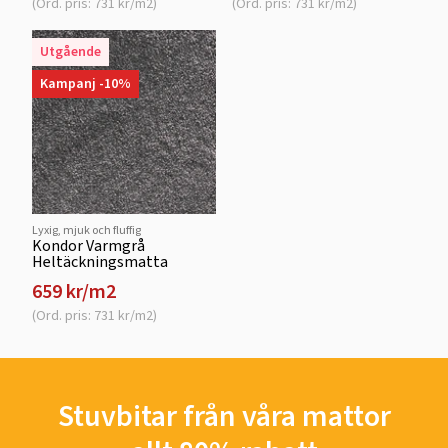
(Ord. pris: 731 kr/m2)
(Ord. pris: 731 kr/m2)
Utgående
Kampanj -10%
Lyxig, mjuk och fluffig
Kondor Varmgrå
Heltäckningsmatta
659 kr/m2
(Ord. pris: 731 kr/m2)
Stuvbitar från våra mattor