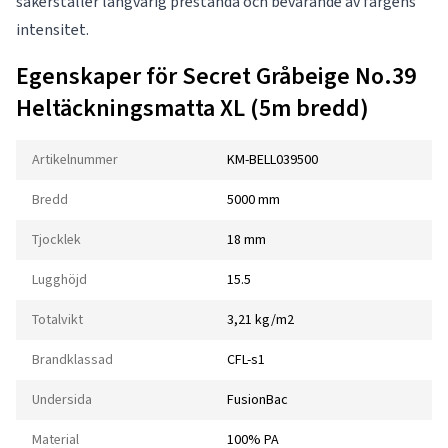
säkerställer långvarig prestanda och bevarande av färgens
intensitet.
Egenskaper för Secret Gråbeige No.39
Heltäckningsmatta XL (5m bredd)
Artikelnummer
KM-BELL039500
Bredd
5000 mm
Tjocklek
18 mm
Lugghöjd
15.5
Totalvikt
3,21 kg/m2
Brandklassad
CFL-s1
Undersida
FusionBac
Material
100% PA