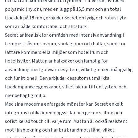
och lättare kommersiella utrymmen. Tillverkad av 100%
polyamid (nylon), med en lugg på 15,5 mm och en total
tjocklek på 18 mm, erbjuder Secret en lyxig och robust yta
som är både komfortabel och slitstark.
Secret är idealisk för områden med intensiv användning i
hemmet, såsom sovrum, vardagsrum och hallar, samt för
lättare kommersiella miljöer som hotellrum och
hotellsviter. Mattan är halksäker och lämplig för
användning med golvvärmesystem, vilket gör den mångsidig
och funktionell. Den erbjuder dessutom utmärkta
ljuddämpande egenskaper, vilket bidrar till en tystare och
mer behaglig miljö.
Med sina moderna enfärgade mönster kan Secret enkelt
integreras i olika inredningsstilar och ger en stilren och
sofistikerad touch till varje rum. Mattan är också resistent
mot ljusblekning och har bra brandmotstånd, vilket