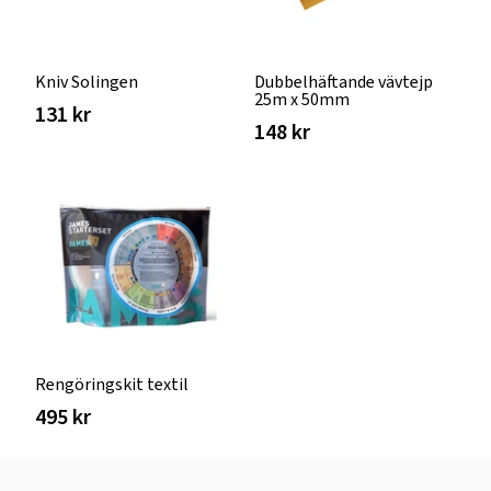
Kniv Solingen
Dubbelhäftande vävtejp
25m x 50mm
131 kr
148 kr
Rengöringskit textil
495 kr