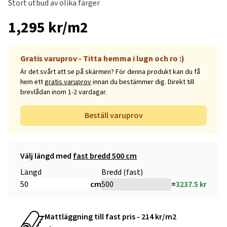
Stort utbud av olika färger
1,295 kr/m2
Gratis varuprov - Titta hemma i lugn och ro :)
Är det svårt att se på skärmen? För denna produkt kan du få
hem ett
gratis varuprov
innan du bestämmer dig. Direkt till
brevlådan inom 1-2 vardagar.
Beställ varuprov
Välj längd med
fast bredd 500 cm
Längd
Bredd (fast)
cm
=
3237.5
kr
Mattläggning till fast pris - 214 kr/m2