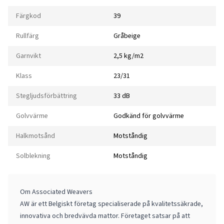
Färgkod
39
Rullfärg
Gråbeige
Garnvikt
2,5 kg/m2
Klass
23/31
Stegljudsförbättring
33 dB
Golvvärme
Godkänd för golvvärme
Halkmotsånd
Motståndig
Solblekning
Motståndig
Om Associated Weavers
AW är ett Belgiskt företag specialiserade på kvalitetssäkrade,
innovativa och bredvävda mattor. Företaget satsar på att