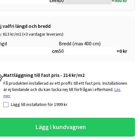
cm
=
980
kr
lj valfri längd och bredd
s: 613 kr/m2 (+3 vardagar leverans)
ngd
Bredd (max 400 cm)
cm
=
0
kr
Mattläggning till fast pris - 214 kr/m2
Få produkten installerad av ett proffs till ett fast pris. Installationen
är ej bindande och du kan tacka nej till förfrågan i efterhand.
Läs
mer
Lägg till installation för
1999
kr
Lägg i kundvagnen