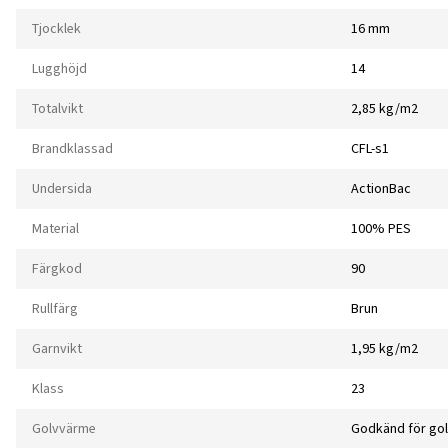
Tjocklek
16 mm
Lugghöjd
14
Totalvikt
2,85 kg/m2
Brandklassad
CFL-s1
Undersida
ActionBac
Material
100% PES
Färgkod
90
Rullfärg
Brun
Garnvikt
1,95 kg/m2
Klass
23
Golvvärme
Godkänd för go