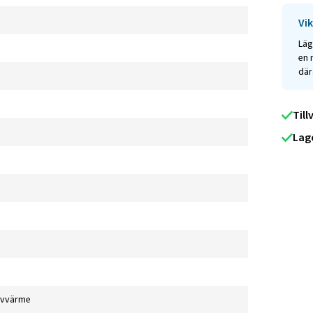
Vik
Läg
en 
där
Till
Lag
lvvärme