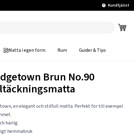
Kundtjänst
Matta i egen form
Rum
Guider & Tips
idgetown Brun No.90
ltäckningsmatta
town, en elegant och stilfull matta. Perfekt för till exempel
mmet.
ch härlig
ungt hemmabruk