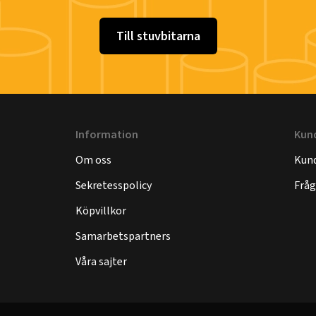
Till stuvbitarna
Information
Kun
Om oss
Kund
Sekretesspolicy
Fråg
Köpvillkor
Samarbetspartners
Våra sajter