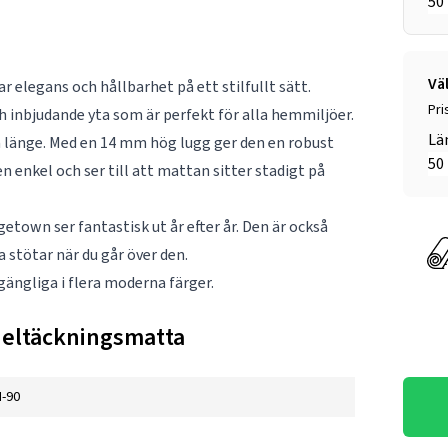
Vä
elegans och hållbarhet på ett stilfullt sätt.
Pri
 inbjudande yta som är perfekt för alla hemmiljöer.
Lä
la länge. Med en 14 mm hög lugg ger den en robust
 enkel och ser till att mattan sitter stadigt på
etown ser fantastisk ut år efter år. Den är också
 stötar när du går över den.
gängliga i flera moderna färger.
Heltäckningsmatta
-90