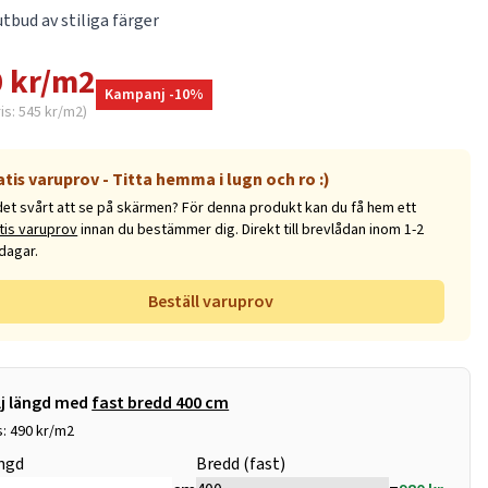
utbud av stiliga färger
 kr/m2
Kampanj -10%
ris: 545 kr/m2)
atis varuprov - Titta hemma i lugn och ro :)
det svårt att se på skärmen? För denna produkt kan du få hem ett
tis varuprov
innan du bestämmer dig. Direkt till brevlådan inom 1-2
dagar.
Beställ varuprov
lj längd med
fast bredd 400 cm
s: 490 kr/m2
ngd
Bredd (fast)