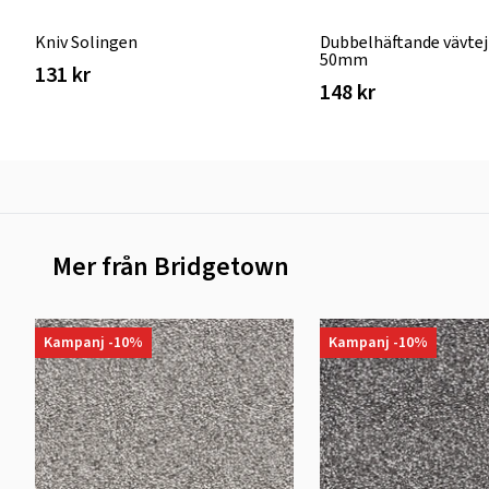
Kniv Solingen
Dubbelhäftande vävtej
50mm
131 kr
148 kr
Mer från Bridgetown
Kampanj -10%
Kampanj -10%