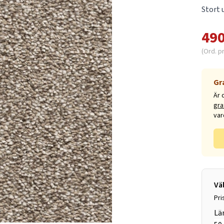
Stort 
490
(Ord. p
Gr
Är 
gra
var
Vä
Pri
Lä