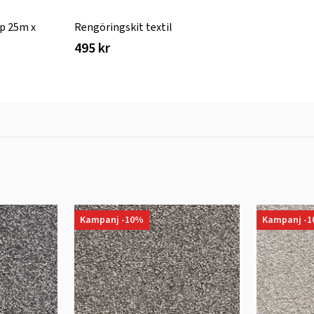
p 25m x
Rengöringskit textil
495 kr
Kampanj -10%
Kampanj -