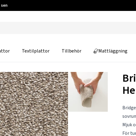
 sen
attor
Textilplattor
Tillbehör
Mattläggning
Br
He
Bridge
sovru
Mjuk o
För t