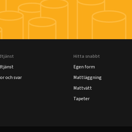
dtjänst
Hitta snabbt
tjänst
Egen form
or och svar
Mattläggning
Mattvätt
Tapeter