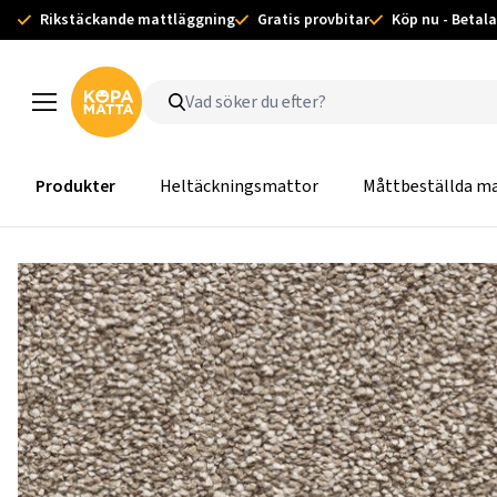
Rikstäckande mattläggning
Gratis provbitar
Köp nu - Betala
Produkter
Heltäckningsmattor
Måttbeställda m