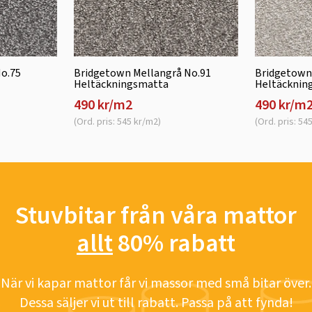
o.75
Bridgetown Mellangrå No.91
Bridgetown
Heltäckningsmatta
Heltäcknin
490 kr/m2
490 kr/m
(Ord. pris: 545 kr/m2)
(Ord. pris: 54
Stuvbitar från våra mattor
allt
80% rabatt
När vi kapar mattor får vi massor med små bitar över.
Dessa säljer vi ut till rabatt. Passa på att fynda!