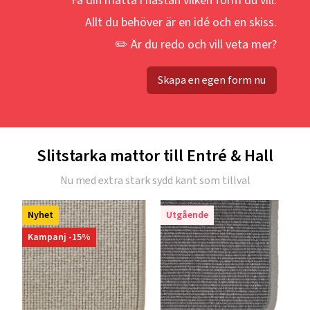
Allt du behöver är en idé och en skiss.
✏️ Är du redo och vill veta mer?
Skapa en egen form nu
Slitstarka mattor till Entré & Hall
Nu med extra stark sydd kant som tillval
Nyhet
Utgående
Kampanj -15%