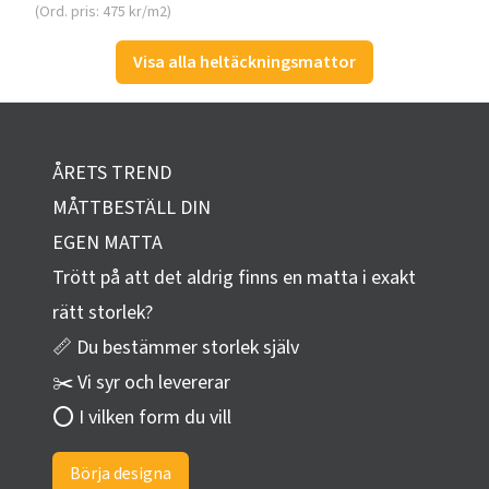
(Ord. pris: 475 kr/m2)
Visa alla heltäckningsmattor
ÅRETS TREND
MÅTTBESTÄLL DIN
EGEN MATTA
Trött på att det aldrig finns en matta i exakt
rätt storlek?
📏 Du bestämmer storlek själv
✂️ Vi syr och levererar
⭕ I vilken form du vill
Börja designa