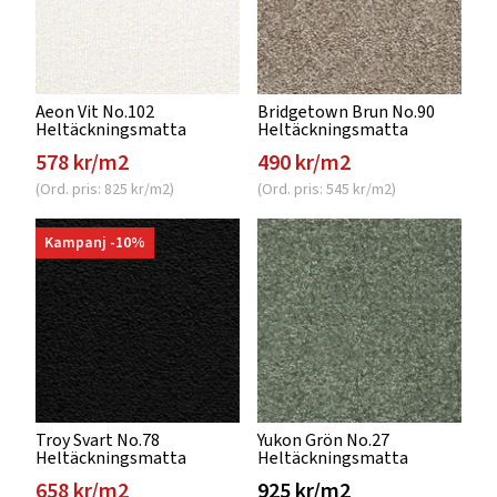
Aeon Vit No.102
Bridgetown Brun No.90
Heltäckningsmatta
Heltäckningsmatta
578 kr/m2
490 kr/m2
(Ord. pris: 825 kr/m2)
(Ord. pris: 545 kr/m2)
Kampanj -10%
Troy Svart No.78
Yukon Grön No.27
Heltäckningsmatta
Heltäckningsmatta
658 kr/m2
925 kr/m2