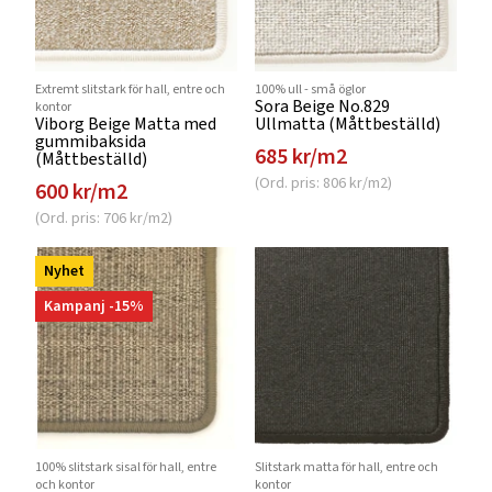
Extremt slitstark för hall, entre och
100% ull - små öglor
Sora Beige No.829
kontor
Viborg Beige Matta med
Ullmatta (Måttbeställd)
gummibaksida
685 kr/m2
(Måttbeställd)
(Ord. pris: 806 kr/m2)
600 kr/m2
(Ord. pris: 706 kr/m2)
Nyhet
Kampanj -15%
100% slitstark sisal för hall, entre
Slitstark matta för hall, entre och
och kontor
kontor