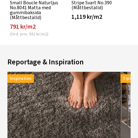
Small Boucle Naturljus
Stripe Svart No.390
No.8041 Matta med
(Måttbeställd)
gummibaksida
1,119 kr/m2
(Måttbeställd)
791 kr/m2
(Ord. pris: 931 kr/m2)
Reportage & Inspiration
Inspiration
Tips & 