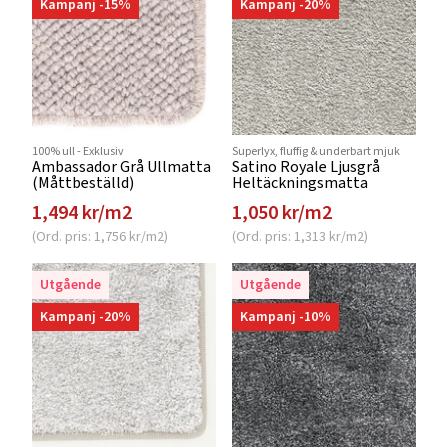
Kampanj -15%
Kampanj -20%
100% ull - Exklusiv
Superlyx, fluffig & underbart mjuk
Ambassador Grå Ullmatta
Satino Royale Ljusgrå
(Måttbeställd)
Heltäckningsmatta
1,494 kr/m2
1,050 kr/m2
(Ord. pris: 1,756 kr/m2)
(Ord. pris: 1,313 kr/m2)
Utgående
Utgående
Kampanj -20%
Kampanj -10%