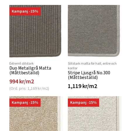
Kampanj -15%
Extremt slitstark
Slitstark matta för hall, entre och
Duo Metallgrå Matta
kontor
(Måttbeställd)
Stripe Ljusgrå No.300
(Måttbeställd)
994 kr/m2
1,119 kr/m2
(Ord. pris: 1,169 kr/m2)
Kampanj -15%
Kampanj -15%