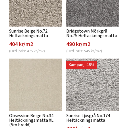
Sunrise Beige No.72
Bridgetown Mörkgrå
Heltäckningsmatta
No.75 Heltäckningsmatta
404 kr/m2
490 kr/m2
(Ord. pris: 475 kr/m2)
(Ord. pris: 545 kr/m2)
Kampanj -15%
Obsession Beige No.34
Sunrise Ljusgrå No.174
Heltäckningsmatta XL
Heltäckningsmatta
(5m bredd)