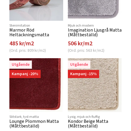
Stenimitation
Mjuk och modern
Marmor Röd
Imagination Ljusgrå Matta
Heltäckningsmatta
(Måttbeställd)
485 kr/m2
506 kr/m2
(Ord. pris: 809 kr/m2)
(Ord. pris: 563 kr/m2)
Utgående
Utgående
Kampanj -20%
Kampanj -15%
Slitstark, tyst matta
Lyxig, mjuk och fluffig
Lounge Plommon Matta
Kondor Beige Matta
(Måttbeställd)
(Måttbeställd)