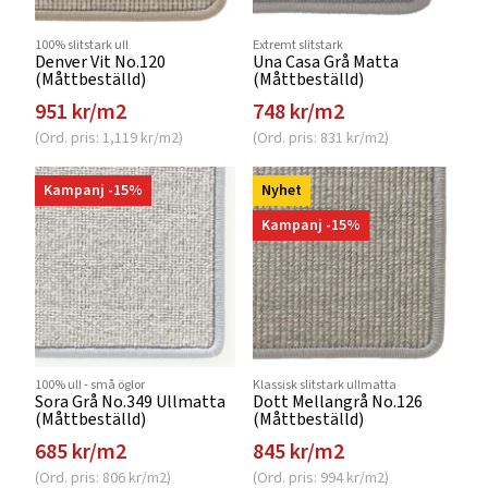
100% slitstark ull
Extremt slitstark
Denver Vit No.120
Una Casa Grå Matta
(Måttbeställd)
(Måttbeställd)
951 kr/m2
748 kr/m2
(Ord. pris: 1,119 kr/m2)
(Ord. pris: 831 kr/m2)
Kampanj -15%
Nyhet
Kampanj -15%
100% ull - små öglor
Klassisk slitstark ullmatta
Sora Grå No.349 Ullmatta
Dott Mellangrå No.126
(Måttbeställd)
(Måttbeställd)
685 kr/m2
845 kr/m2
(Ord. pris: 806 kr/m2)
(Ord. pris: 994 kr/m2)