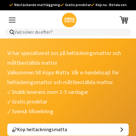
Rikstäckande mattläggning
Gratis provbitar
Köp nu - Betala sen
Vi har specialiserat oss på heltäckningsmattor och
måttbeställda mattor
Välkommen till Köpa Matta. Vår e-handelssajt för
heltäckningsmattor
och
måttbeställda mattor
.
✓ Snabb leverans inom 2-5 vardagar
✓ Gratis provbitar
✓ Svensk tillverkning
Köp heltäckningsmatta