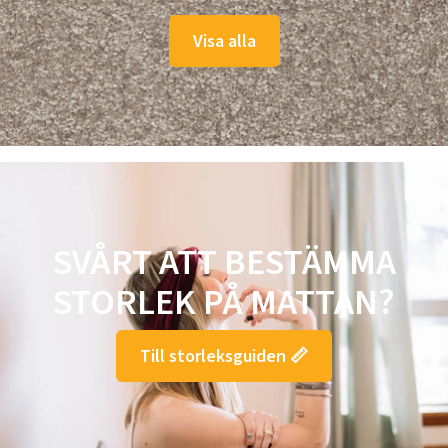
Visa alla
SVÅRT ATT BESTÄMMA
STORLEK PÅ MATTAN?
Till storleksguiden 📏