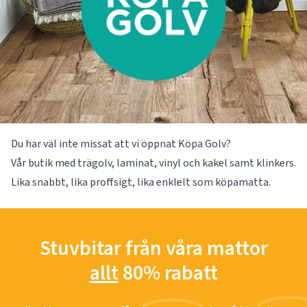
Du har väl inte missat att vi öppnat
Köpa Golv
?
Vår butik med
trägolv
,
laminat
,
vinyl
och kakel samt klinkers.
Lika snabbt, lika proffsigt, lika enklelt som köpamatta.
Stuvbitar från våra mattor
allt
80% rabatt