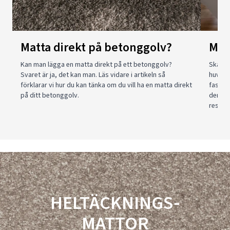
Matta direkt på betonggolv?
Mat
Kan man lägga en matta direkt på ett betonggolv?
Ska du 
Svaret är ja, det kan man. Läs vidare i artikeln så
huvudsa
förklarar vi hur du kan tänka om du vill ha en matta direkt
fast ma
på ditt betonggolv.
den hä
respekt
HELTÄCKNINGS-
MATTOR