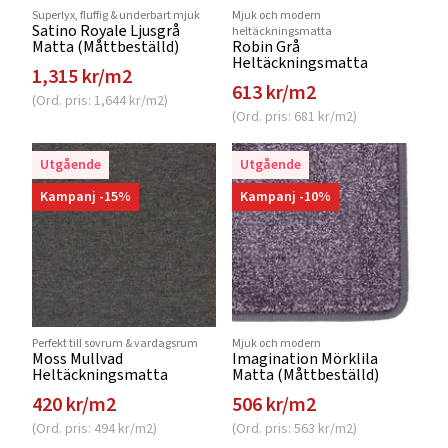
Superlyx, fluffig & underbart mjuk
Mjuk och modern
Satino Royale Ljusgrå
heltäckningsmatta
Matta (Måttbeställd)
Robin Grå
Heltäckningsmatta
1,315 kr/m2
613 kr/m2
(Ord. pris: 1,644 kr/m2)
(Ord. pris: 681 kr/m2)
Utgående
Utgående
Kampanj -15%
Kampanj -10%
Perfekt till sovrum & vardagsrum
Mjuk och modern
Moss Mullvad
Imagination Mörklila
Heltäckningsmatta
Matta (Måttbeställd)
420 kr/m2
506 kr/m2
(Ord. pris: 494 kr/m2)
(Ord. pris: 563 kr/m2)