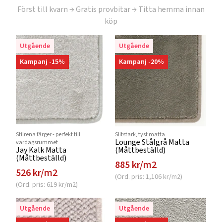
Först till kvarn → Gratis provbitar → Titta hemma innan
köp
Utgående
Utgående
Kampanj -15%
Kampanj -20%
Stilrena färger - perfekt till
Slitstark, tyst matta
Lounge Stålgrå Matta
vardagsrummet
Jay Kalk Matta
(Måttbeställd)
(Måttbeställd)
885 kr/m2
526 kr/m2
(Ord. pris: 1,106 kr/m2)
(Ord. pris: 619 kr/m2)
Utgående
Utgående