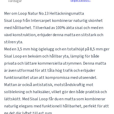
lagersaldot?
vardagar
Mer om Loop Natur No.13 Heltäckningsmatta
Sisal Loop från Intercarpet kombinerar naturlig skönhet
med hållbarhet. Tillverkad av 100% äkta sisal och med en
vävd konstruktion, erbjuder denna matta en slitstark och
stilren yta.
Med en 3,5 mm hög öglelugg och en totalhöjd på 8,5 mm ger
Sisal Loop en bekväm och hållbar yta, lämplig för både
privata och lättare kommersiella utrymmen. Denna matta
är även utformad för att tåla hög trafik och erbjuder
funktionalitet utan att kompromissa med utseendet.
Mattan är också antistatisk, motståndskraftig mot
solblekning och halksäker, vilket gör den både praktisk och
lättskött. Med Sisal Loop får du en matta som kombinerar
naturlig elegans med funktionell hållbarhet, perfekt för att
ge det där lyftet till ert rum.