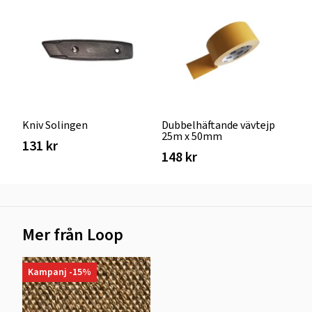
Kniv Solingen
Dubbelhäftande vävtejp
25m x 50mm
131 kr
148 kr
Mer från Loop
Kampanj -15%