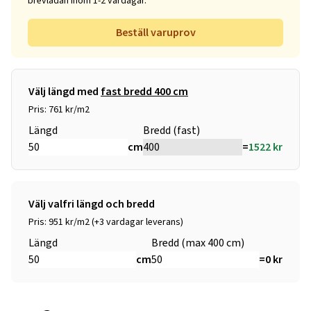
brevlådan inom 1-2 vardagar.
Beställ varuprov
Välj längd med
fast bredd 400 cm
Pris: 761 kr/m2
Längd
Bredd (fast)
cm
=
1522
kr
Välj valfri längd och bredd
Pris: 951 kr/m2 (+3 vardagar leverans)
Längd
Bredd (max 400 cm)
cm
=
0
kr