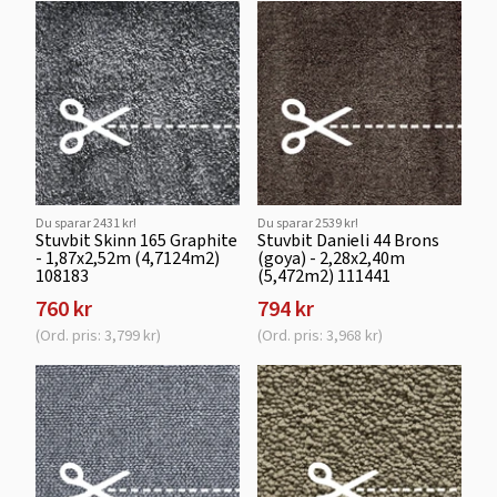
Du sparar 2431 kr!
Du sparar 2539 kr!
Stuvbit Skinn 165 Graphite
Stuvbit Danieli 44 Brons
- 1,87x2,52m (4,7124m2)
(goya) - 2,28x2,40m
108183
(5,472m2) 111441
760 kr
794 kr
(Ord. pris: 3,799 kr)
(Ord. pris: 3,968 kr)