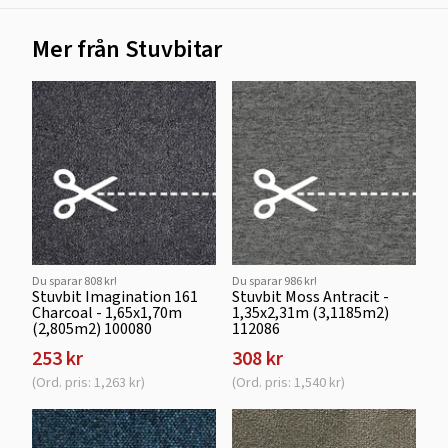
Mer från Stuvbitar
Du sparar 808 kr!
Du sparar 986 kr!
Stuvbit Imagination 161
Stuvbit Moss Antracit -
Charcoal - 1,65x1,70m
1,35x2,31m (3,1185m2)
(2,805m2) 100080
112086
253 kr
308 kr
(Ord. pris: 1,263 kr)
(Ord. pris: 1,540 kr)