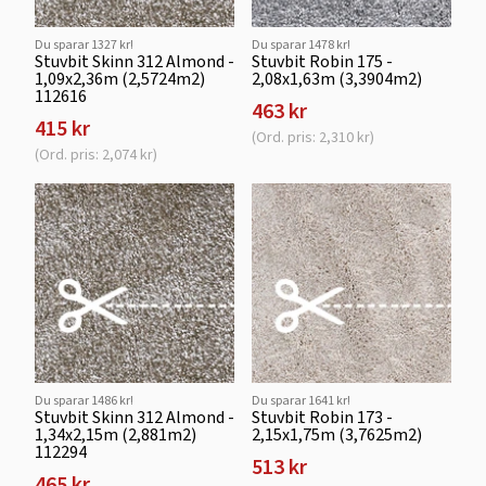
Du sparar 1327 kr!
Du sparar 1478 kr!
Stuvbit Skinn 312 Almond -
Stuvbit Robin 175 -
1,09x2,36m (2,5724m2)
2,08x1,63m (3,3904m2)
112616
463 kr
415 kr
(Ord. pris: 2,310 kr)
(Ord. pris: 2,074 kr)
Du sparar 1486 kr!
Du sparar 1641 kr!
Stuvbit Skinn 312 Almond -
Stuvbit Robin 173 -
1,34x2,15m (2,881m2)
2,15x1,75m (3,7625m2)
112294
513 kr
465 kr