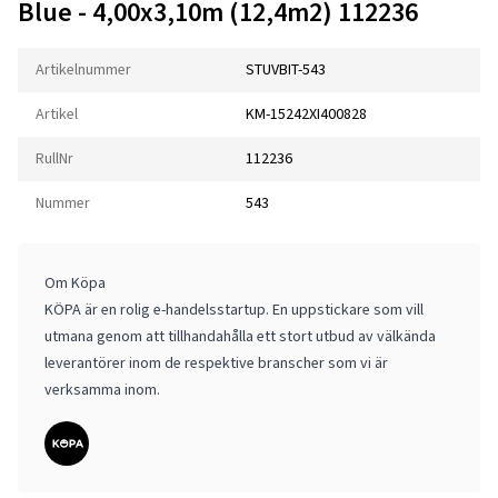
Blue - 4,00x3,10m (12,4m2) 112236
Artikelnummer
STUVBIT-543
Artikel
KM-15242XI400828
RullNr
112236
Nummer
543
Om Köpa
KÖPA är en rolig e-handelsstartup. En uppstickare som vill
utmana genom att tillhandahålla ett stort utbud av välkända
leverantörer inom de respektive branscher som vi är
verksamma inom.