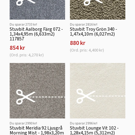
Du sparar 2733 kr!
Du sparar 2816 kr!
Stuvbit Aalborg Färg 072 -
Stuvbit Troy Grön 340 -
1,34x4,95m (6,633m2)
1,47x4,10m (6,027m2)
117857
880 kr
854 kr
(Ord. pris: 4,400 kr)
(Ord. pris: 4,270 kr)
Du sparar 2990 kr!
Du sparar 2996 kr!
Stuvbit Meridia 92 Ljusgrå
Stuvbit Lounge Vit 102 -
Morning Mist - 1,98x3,20m
1,28x4,15m (5,312m2)