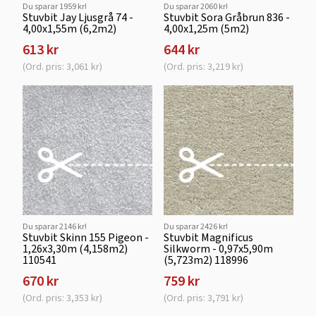
Du sparar 1959 kr!
Du sparar 2060 kr!
Stuvbit Jay Ljusgrå 74 -
Stuvbit Sora Gråbrun 836 -
4,00x1,55m (6,2m2)
4,00x1,25m (5m2)
613 kr
644 kr
(Ord. pris: 3,061 kr)
(Ord. pris: 3,219 kr)
Du sparar 2146 kr!
Du sparar 2426 kr!
Stuvbit Skinn 155 Pigeon -
Stuvbit Magnificus
1,26x3,30m (4,158m2)
Silkworm - 0,97x5,90m
110541
(5,723m2) 118996
670 kr
759 kr
(Ord. pris: 3,353 kr)
(Ord. pris: 3,791 kr)