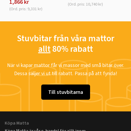
1,866 kr
(Ord. pris: 10,740 kr)
(Ord. pris: 9,331 kr)
Stuvbitar från våra mattor
allt
80% rabatt
När vi kapar mattor får vi massor med små bitar över.
Dessa säljer vi ut till rabatt. Passa på att fynda!
Till stuvbitarna
Köpa Matta
Köpa Matta är vår e-handel för allt inom