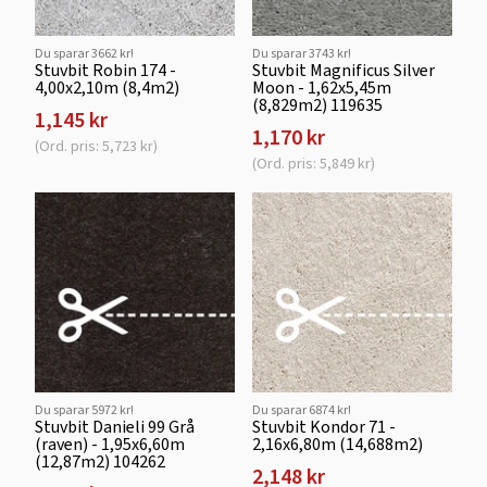
Du sparar 3662 kr!
Du sparar 3743 kr!
Stuvbit Robin 174 -
Stuvbit Magnificus Silver
4,00x2,10m (8,4m2)
Moon - 1,62x5,45m
(8,829m2) 119635
1,145 kr
1,170 kr
(Ord. pris: 5,723 kr)
(Ord. pris: 5,849 kr)
Du sparar 5972 kr!
Du sparar 6874 kr!
Stuvbit Danieli 99 Grå
Stuvbit Kondor 71 -
(raven) - 1,95x6,60m
2,16x6,80m (14,688m2)
(12,87m2) 104262
2,148 kr