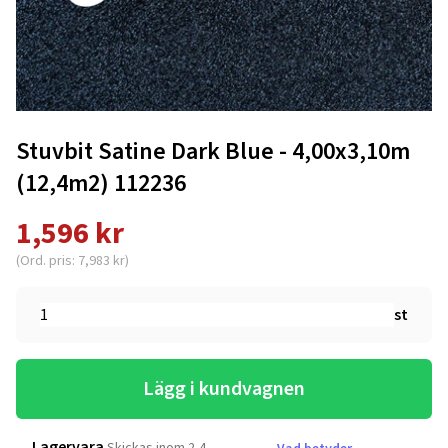
Stuvbit Satine Dark Blue - 4,00x3,10m
(12,4m2) 112236
1,596 kr
(Ord. pris: 7,983 kr)
st
Lägg i kundvagnen
Lagervara
Skickas inom 2-4