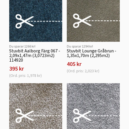
Du sparar 1266 kr!
Du sparar 1294 kr!
Stuvbit Aalborg Färg 067 -
Stuvbit Lounge Gråbrun -
2,09x1,47m (3,0723m2)
1,35x1,70m (2,295m2)
114920
405 kr
395 kr
(Ord. pris: 2,023 kr)
(Ord. pris: 1,978 kr)