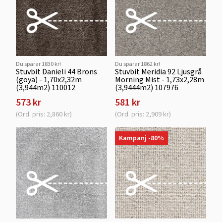
Du sparar 1830 kr!
Du sparar 1862 kr!
Stuvbit Danieli 44 Brons
Stuvbit Meridia 92 Ljusgrå
(goya) - 1,70x2,32m
Morning Mist - 1,73x2,28m
(3,944m2) 110012
(3,9444m2) 107976
573 kr
581 kr
(Ord. pris: 2,860 kr)
(Ord. pris: 2,909 kr)
Kampanj -80%