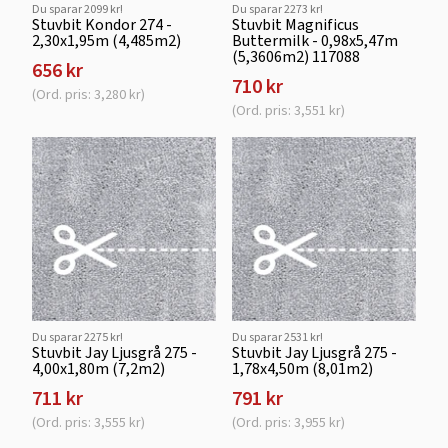
Du sparar 2099 kr!
Du sparar 2273 kr!
Stuvbit Kondor 274 -
Stuvbit Magnificus
2,30x1,95m (4,485m2)
Buttermilk - 0,98x5,47m
(5,3606m2) 117088
656 kr
710 kr
(Ord. pris: 3,280 kr)
(Ord. pris: 3,551 kr)
Du sparar 2275 kr!
Du sparar 2531 kr!
Stuvbit Jay Ljusgrå 275 -
Stuvbit Jay Ljusgrå 275 -
4,00x1,80m (7,2m2)
1,78x4,50m (8,01m2)
711 kr
791 kr
(Ord. pris: 3,555 kr)
(Ord. pris: 3,955 kr)