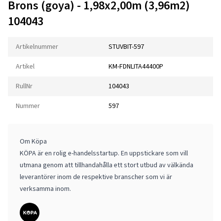
Brons (goya) - 1,98x2,00m (3,96m2)
104043
Artikelnummer
STUVBIT-597
Artikel
KM-FDNLITA44400P
RullNr
104043
Nummer
597
Om Köpa
KÖPA är en rolig e-handelsstartup. En uppstickare som vill
utmana genom att tillhandahålla ett stort utbud av välkända
leverantörer inom de respektive branscher som vi är
verksamma inom.