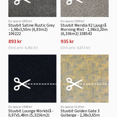
Du sparar 2855 kr!
Du sparar 2990 kr!
Stuvbit Satine Rustic Grey
Stuvbit Meridia 92 Ljusgrå
- 1,98x3,50m (6,93m2)
Morning Mist - 1,98x3,20m
106222
(6,336m2) 108543
893 kr
935 kr
(Ord. pris: 4,461 kr)
(Ord. pris: 4,673 kr)
Du sparar 2998 kr!
Du sparar 3114 kr!
Stuvbit Lounge Mörkblå -
Stuvbit Golden Gate 3
0,97x5,48m (5,3156m2)
Gulbeige - 2,38x3,65m