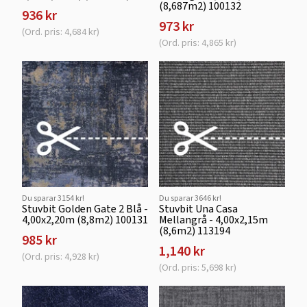
(8,687m2) 100132
936 kr
973 kr
(Ord. pris: 4,684 kr)
(Ord. pris: 4,865 kr)
Du sparar 3154 kr!
Du sparar 3646 kr!
Stuvbit Golden Gate 2 Blå -
Stuvbit Una Casa
4,00x2,20m (8,8m2) 100131
Mellangrå - 4,00x2,15m
(8,6m2) 113194
985 kr
1,140 kr
(Ord. pris: 4,928 kr)
(Ord. pris: 5,698 kr)