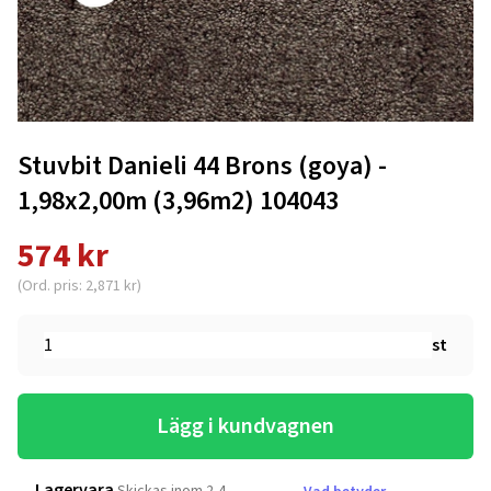
Stuvbit Danieli 44 Brons (goya) -
1,98x2,00m (3,96m2) 104043
574 kr
(Ord. pris: 2,871 kr)
st
Lägg i kundvagnen
Lagervara
Skickas inom 2-4