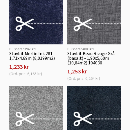
Du sparar 3946 kr!
Du sparar 4009 kr!
Stuvbit Merlin Ink 281 -
Stuvbit Beau Rivage Grå
1,71x4,69m (8,0199m2)
(basalt) - 1,90x5,60m
(10,64m2) 104036
1,233 kr
1,253 kr
(Ord. pris: 6,165 kr)
(Ord. pris: 6,264 kr)