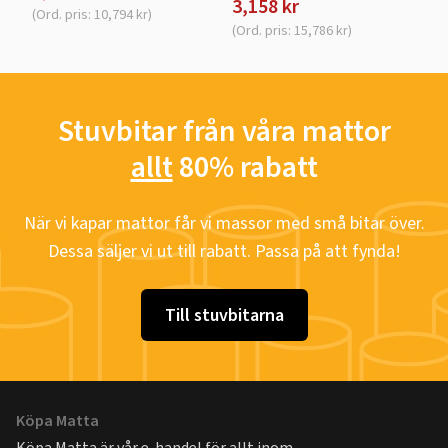
3,158 kr
(Ord. pris: 10,794 kr)
(Ord. pris: 15,786 kr)
Stuvbitar från våra mattor
allt
80% rabatt
När vi kapar mattor får vi massor med små bitar över.
Dessa säljer vi ut till rabatt. Passa på att fynda!
Till stuvbitarna
Köpa Matta
Köpa Matta är vår e-handel för allt inom