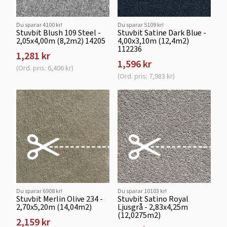
Du sparar 4100 kr!
Du sparar 5109 kr!
Stuvbit Blush 109 Steel -
Stuvbit Satine Dark Blue -
2,05x4,00m (8,2m2) 14205
4,00x3,10m (12,4m2)
112236
1,281 kr
1,596 kr
(Ord. pris: 6,406 kr)
(Ord. pris: 7,983 kr)
Du sparar 6908 kr!
Du sparar 10103 kr!
Stuvbit Merlin Olive 234 -
Stuvbit Satino Royal
2,70x5,20m (14,04m2)
Ljusgrå - 2,83x4,25m
(12,0275m2)
2,159 kr