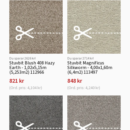
Du sparar 2626 kr!
Du sparar 2714 kr!
Stuvbit Blush 408 Hazy
Stuvbit Magnificus
Earth - 1,02x5,15m
Silkworm - 4,00x1,60m
(5,253m2) 112966
(6,4m2) 113497
821 kr
848 kr
(Ord. pris: 4,104 kr)
(Ord. pris: 4,240 kr)