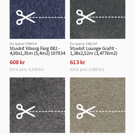
Du sparar 1944 kr!
Du sparar 1962 kr!
Stuvbit Viborg Färg 082 -
Stuvbit Lounge Grafit -
4,00x1,35m (5,4m2) 107034
1,38x2,52m (3,4776m2)
608 kr
613 kr
(Ord. pris: 3,038 kr)
(Ord. pris: 3,065 kr)