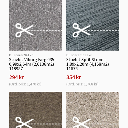
Du sparar 941 kr!
Du sparar 1131 kr!
Stuvbit Viborg Färg 035 -
Stuvbit Split Stone -
0,99x2,64m (2,6136m2)
1,89x2,20m (4,158m2)
118987
11673
294 kr
354 kr
(Ord. pris: 1,470 kr)
(Ord. pris: 1,768 kr)