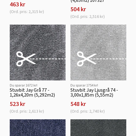
(4,65m2) 107327
463 kr
504 kr
(Ord. pris: 2,315 kr)
(Ord. pris: 2,516 kr)
Du sparar 1672 kr!
Du sparar 1754 kr!
Stuvbit Jay Grå 77 -
Stuvbit Jay Ljusgrå 74 -
1,26x4,20m (5,292m2)
3,00x1,85m (5,55m2)
523 kr
548 kr
(Ord. pris: 2,613 kr)
(Ord. pris: 2,740 kr)