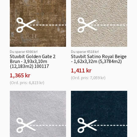
Du sparar 4366 kr!
Du sparar 4518 kr!
Stuvbit Golden Gate 2
Stuvbit Satino Royal Beige
Brun - 3,93x3,10m
- 1,62x3,32m (5,3784m2)
(12,183m2) 100117
1,411 kr
1,365 kr
(Ord. pris: 7,059 kr)
(Ord. pris: 6,823 kr)