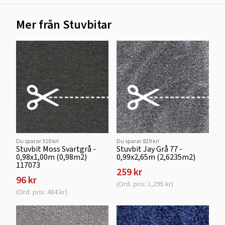
Mer från Stuvbitar
Du sparar 310 kr!
Du sparar 829 kr!
Stuvbit Moss Svartgrå -
Stuvbit Jay Grå 77 -
0,98x1,00m (0,98m2)
0,99x2,65m (2,6235m2)
117073
259 kr
96 kr
(Ord. pris: 1,295 kr)
(Ord. pris: 484 kr)