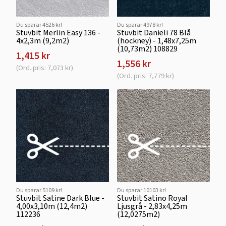
Du sparar 4526 kr!
Du sparar 4978 kr!
Stuvbit Merlin Easy 136 -
Stuvbit Danieli 78 Blå
4x2,3m (9,2m2)
(hockney) - 1,48x7,25m
(10,73m2) 108829
1,415 kr
1,556 kr
(Ord. pris: 7,073 kr)
(Ord. pris: 7,779 kr)
Du sparar 5109 kr!
Du sparar 10103 kr!
Stuvbit Satine Dark Blue -
Stuvbit Satino Royal
4,00x3,10m (12,4m2)
Ljusgrå - 2,83x4,25m
112236
(12,0275m2)