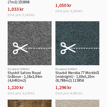
(7m2) 103898
1,050 kr
1,033 kr
(Ord. pris: 5,250 kr)
(Ord. pris: 5,163 kr)
Du sparar 3906 kr!
Du sparar 4148 kr!
Stuvbit Satino Royal
Stuvbit Meridia 77 Mörkblå
Gråbrun - 1,18x3,94m
(midnight) - 1,69x5,20m
(4,6492m2)
(8,788m2) 113856
1,220 kr
1,296 kr
(Ord. pris: 6,103 kr)
(Ord. pris: 6,481 kr)