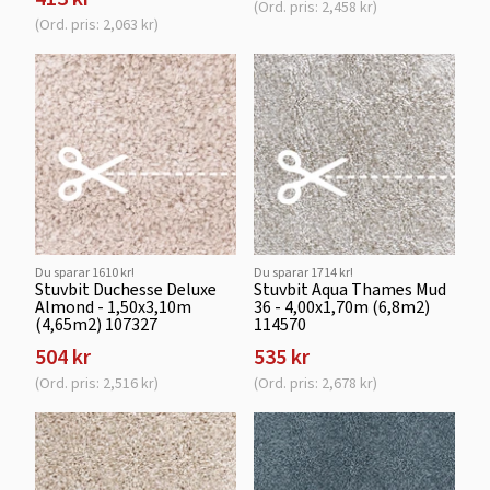
(Ord. pris: 2,458 kr)
(Ord. pris: 2,063 kr)
Du sparar 1610 kr!
Du sparar 1714 kr!
Stuvbit Duchesse Deluxe
Stuvbit Aqua Thames Mud
Almond - 1,50x3,10m
36 - 4,00x1,70m (6,8m2)
(4,65m2) 107327
114570
504 kr
535 kr
(Ord. pris: 2,516 kr)
(Ord. pris: 2,678 kr)