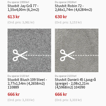
Du sparar 1959 kr!
Du sparar 2018 kr!
Stuvbit Jay Grå 77 -
Stuvbit Robin 72 -
1,55x4,00m (6,2m2)
2,66x1,74m (4,6284m2)
613 kr
630 kr
(Ord. pris: 3,061 kr)
(Ord. pris: 3,153 kr)
Du sparar 2133 kr!
Du sparar 2133 kr!
Stuvbit Blush 109 Steel -
Stuvbit Danieli 45 Ljusgrå
2,77x1,54m (4,2658m2)
(greige) - 2,08x2,21m
110889
(4,5968m2) 104390
666 kr
666 kr
(Ord. pris: 3,333 kr)
(Ord. pris: 3,333 kr)