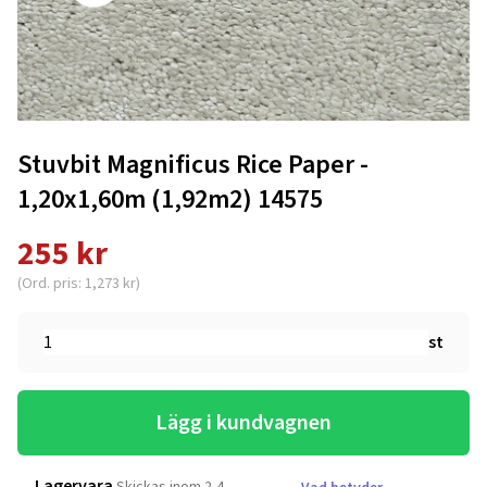
Stuvbit Magnificus Rice Paper -
1,20x1,60m (1,92m2) 14575
255 kr
(Ord. pris: 1,273 kr)
st
Lägg i kundvagnen
Lagervara
Skickas inom 2-4