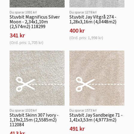
Du sparar 1091 kr!
Du sparar 1278 kr!
Stuvbit Magnificus Silver
Stuvbit Jay Vitgrå 274 -
Moon - 2,34x1,10m
1,28x3,16m (4,0448m2)
(2,574m2) 118299
400 kr
341 kr
(Ord. pris: 1,998 kr)
(Ord. pris: 1,705 kr)
Du sparar 1320 kr!
Du sparar 1573 kr!
Stuvbit Skinn 307 Ivory -
Stuvbit Jay Sandbeige 71 -
1,19x2,15m (2,5585m2)
1,41x3,53m (4,9773m2)
112084
491 kr
413 kr