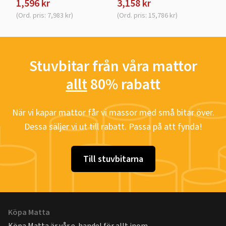
1,596 kr
3,158 kr
(Ord. pris: 7,983 kr)
(Ord. pris: 15,786 kr)
Stuvbitar från våra mattor
allt
80% rabatt
När vi kapar mattor får vi massor med små bitar över.
Dessa säljer vi ut till rabatt. Passa på att fynda!
Till stuvbitarna
Köpa Matta
Köpa Matta är vår e-handel för allt inom