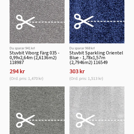
Du sparar 941 kr!
Du sparar 968 kr!
Stuvbit Viborg Färg 035 -
Stuvbit Sparkling Orientel
0,99x2,64m (2,6136m2)
Blue - 1,78x1,57m
118987
(2,7946m2) 116549
294 kr
303 kr
(Ord. pris: 1,470 kr)
(Ord. pris: 1,513 kr)