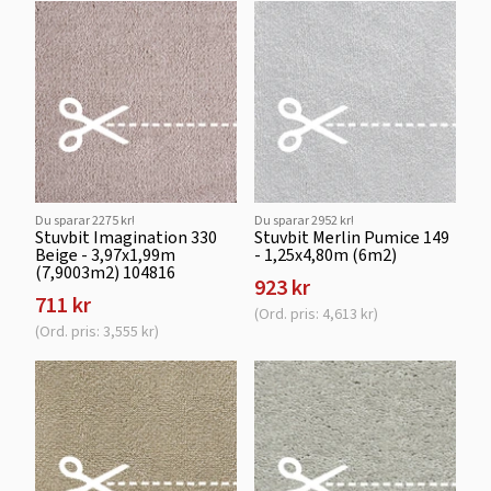
Du sparar 2275 kr!
Du sparar 2952 kr!
Stuvbit Imagination 330
Stuvbit Merlin Pumice 149
Beige - 3,97x1,99m
- 1,25x4,80m (6m2)
(7,9003m2) 104816
923 kr
711 kr
(Ord. pris: 4,613 kr)
(Ord. pris: 3,555 kr)