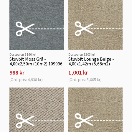
Du sparar 3160 kr!
Du sparar 3203 kr!
Stuvbit Moss Grå -
Stuvbit Lounge Beige -
4,00x2,50m (10m2) 109996
4,00x1,42m (5,68m2)
988 kr
1,001 kr
(Ord. pris: 4,938 kr)
(Ord. pris: 5,005 kr)