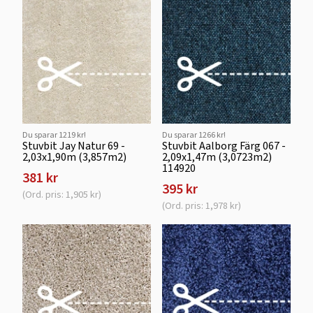
Du sparar 1219 kr!
Du sparar 1266 kr!
Stuvbit Jay Natur 69 -
Stuvbit Aalborg Färg 067 -
2,03x1,90m (3,857m2)
2,09x1,47m (3,0723m2)
114920
381 kr
395 kr
(Ord. pris: 1,905 kr)
(Ord. pris: 1,978 kr)