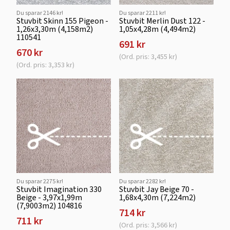
Du sparar 2146 kr!
Du sparar 2211 kr!
Stuvbit Skinn 155 Pigeon -
Stuvbit Merlin Dust 122 -
1,26x3,30m (4,158m2)
1,05x4,28m (4,494m2)
110541
691 kr
670 kr
(Ord. pris: 3,455 kr)
(Ord. pris: 3,353 kr)
Du sparar 2275 kr!
Du sparar 2282 kr!
Stuvbit Imagination 330
Stuvbit Jay Beige 70 -
Beige - 3,97x1,99m
1,68x4,30m (7,224m2)
(7,9003m2) 104816
714 kr
711 kr
(Ord. pris: 3,566 kr)