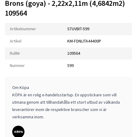
Brons (goya) - 2,22x2,11m (4,6842m2)
109564
Artikelnummer
STUVBIT-599
Artikel
KM-FDNLITA44400P
RullNr
109564
Nummer
599
Om Köpa
KÖPA är en rolig e-handelsstartup. En uppstickare som vill
utmana genom att tillhandahålla ett stort utbud av välkända
leverantörer inom de respektive branscher som vi är
verksamma inom.