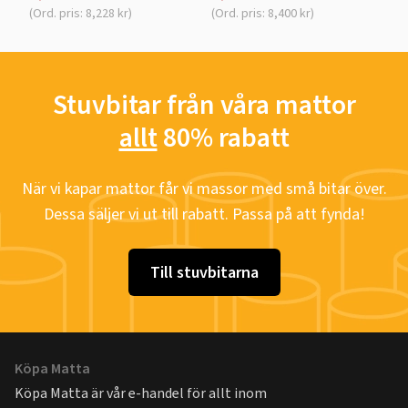
(Ord. pris: 8,228 kr)
(Ord. pris: 8,400 kr)
Stuvbitar från våra mattor
allt
80% rabatt
När vi kapar mattor får vi massor med små bitar över.
Dessa säljer vi ut till rabatt. Passa på att fynda!
Till stuvbitarna
Köpa Matta
Köpa Matta är vår e-handel för allt inom