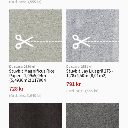
(Ord. pris: 3,555 kr)
Du sparar 2330 kr!
Du sparar 2531 kr!
Stuvbit Magnificus Rice
Stuvbit Jay Ljusgrå 275 -
Paper - 1,09x5,04m
1,78x4,50m (8,01m2)
(5,4936m2) 117904
791 kr
728 kr
(Ord. pris: 3,955 kr)
(Ord. pris: 3,640 kr)