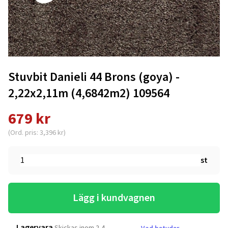
Stuvbit Danieli 44 Brons (goya) -
2,22x2,11m (4,6842m2) 109564
679 kr
(Ord. pris: 3,396 kr)
st
Lägg i kundvagnen
Lagervara
Skickas inom 2-4