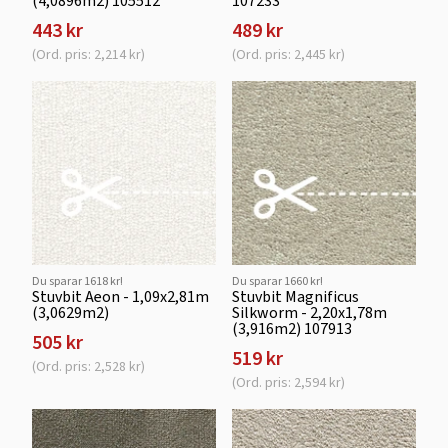
(4,0896m2) 105512
107233
443 kr
489 kr
(Ord. pris: 2,214 kr)
(Ord. pris: 2,445 kr)
Du sparar 1618 kr!
Du sparar 1660 kr!
Stuvbit Aeon - 1,09x2,81m
Stuvbit Magnificus
(3,0629m2)
Silkworm - 2,20x1,78m
(3,916m2) 107913
505 kr
519 kr
(Ord. pris: 2,528 kr)
(Ord. pris: 2,594 kr)