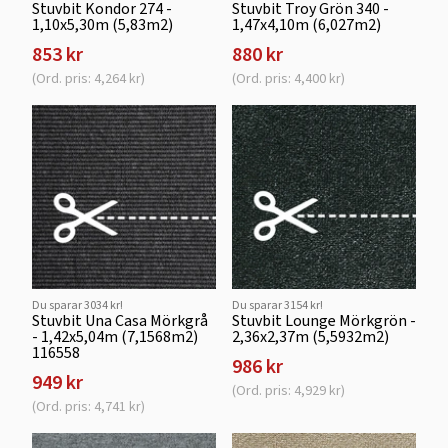
Stuvbit Kondor 274 -
Stuvbit Troy Grön 340 -
1,10x5,30m (5,83m2)
1,47x4,10m (6,027m2)
853 kr
880 kr
(Ord. pris: 4,264 kr)
(Ord. pris: 4,400 kr)
Du sparar 3034 kr!
Du sparar 3154 kr!
Stuvbit Una Casa Mörkgrå
Stuvbit Lounge Mörkgrön -
- 1,42x5,04m (7,1568m2)
2,36x2,37m (5,5932m2)
116558
986 kr
949 kr
(Ord. pris: 4,929 kr)
(Ord. pris: 4,741 kr)