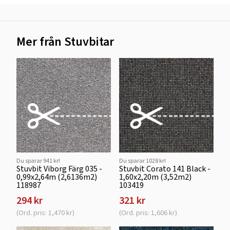
Mer från Stuvbitar
Du sparar 941 kr!
Du sparar 1028 kr!
Stuvbit Viborg Färg 035 -
Stuvbit Corato 141 Black -
0,99x2,64m (2,6136m2)
1,60x2,20m (3,52m2)
118987
103419
294 kr
321 kr
(Ord. pris: 1,470 kr)
(Ord. pris: 1,606 kr)