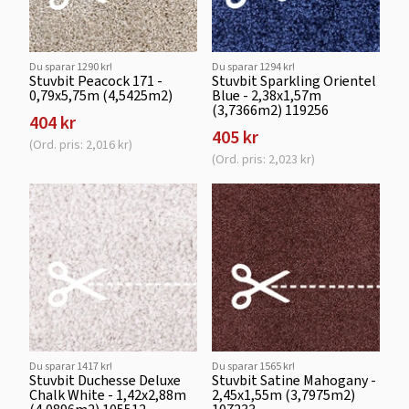
Du sparar 1290 kr!
Du sparar 1294 kr!
Stuvbit Peacock 171 -
Stuvbit Sparkling Orientel
0,79x5,75m (4,5425m2)
Blue - 2,38x1,57m
(3,7366m2) 119256
404 kr
405 kr
(Ord. pris: 2,016 kr)
(Ord. pris: 2,023 kr)
Du sparar 1417 kr!
Du sparar 1565 kr!
Stuvbit Duchesse Deluxe
Stuvbit Satine Mahogany -
Chalk White - 1,42x2,88m
2,45x1,55m (3,7975m2)