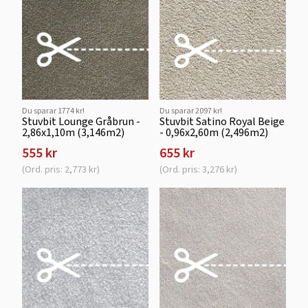
Du sparar 1774 kr!
Du sparar 2097 kr!
Stuvbit Lounge Gråbrun -
Stuvbit Satino Royal Beige
2,86x1,10m (3,146m2)
- 0,96x2,60m (2,496m2)
555 kr
655 kr
(Ord. pris: 2,773 kr)
(Ord. pris: 3,276 kr)