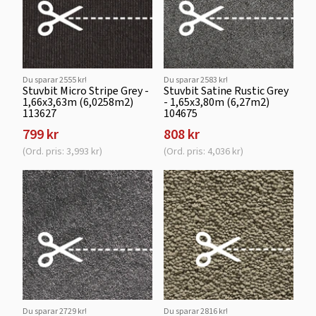
Du sparar 2555 kr!
Du sparar 2583 kr!
Stuvbit Micro Stripe Grey -
Stuvbit Satine Rustic Grey
1,66x3,63m (6,0258m2)
- 1,65x3,80m (6,27m2)
113627
104675
799 kr
808 kr
(Ord. pris: 3,993 kr)
(Ord. pris: 4,036 kr)
Du sparar 2729 kr!
Du sparar 2816 kr!