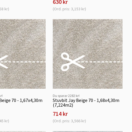
630 kr
58 kr)
(Ord. pris: 3,153 kr)
r!
Du sparar 2282 kr!
 Beige 70 - 1,67x4,30m
Stuvbit Jay Beige 70 - 1,68x4,30m
(7,224m2)
714 kr
45 kr)
(Ord. pris: 3,566 kr)