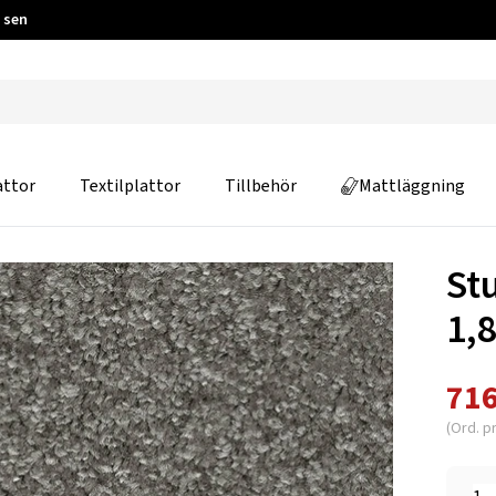
 sen
attor
Textilplattor
Tillbehör
Mattläggning
St
1,
716
(Ord. pr