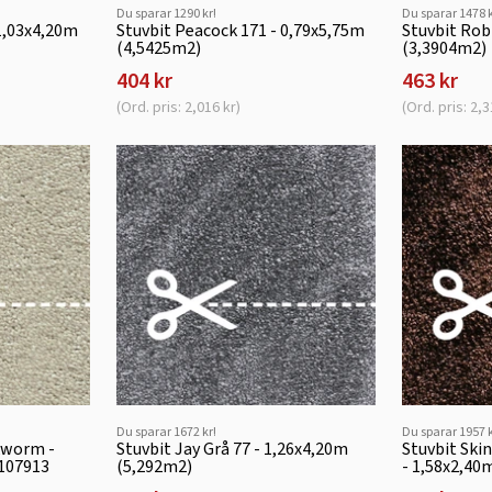
Du sparar 1290 kr!
Du sparar 1478 k
 1,03x4,20m
Stuvbit Peacock 171 - 0,79x5,75m
Stuvbit Rob
(4,5425m2)
(3,3904m2)
404 kr
463 kr
(Ord. pris: 2,016 kr)
(Ord. pris: 2,3
Du sparar 1672 kr!
Du sparar 1957 k
lkworm -
Stuvbit Jay Grå 77 - 1,26x4,20m
Stuvbit Sk
 107913
(5,292m2)
- 1,58x2,40