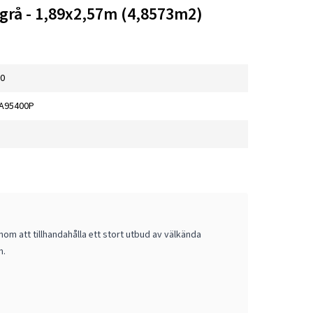
grå - 1,89x2,57m (4,8573m2)
00
A95400P
om att tillhandahålla ett stort utbud av välkända
m.