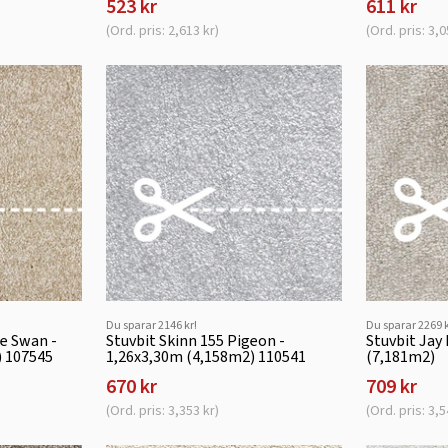
523 kr
611 kr
(Ord. pris: 2,613 kr)
(Ord. pris: 3,0
Du sparar 2146 kr!
Du sparar 2269 k
te Swan -
Stuvbit Skinn 155 Pigeon -
Stuvbit Jay
) 107545
1,26x3,30m (4,158m2) 110541
(7,181m2)
670 kr
709 kr
(Ord. pris: 3,353 kr)
(Ord. pris: 3,5