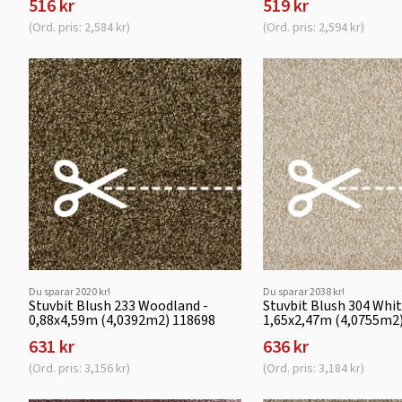
516 kr
519 kr
(Ord. pris: 2,584 kr)
(Ord. pris: 2,594 kr)
Du sparar 2020 kr!
Du sparar 2038 kr!
Stuvbit Blush 233 Woodland -
Stuvbit Blush 304 Whi
0,88x4,59m (4,0392m2) 118698
1,65x2,47m (4,0755m2
631 kr
636 kr
(Ord. pris: 3,156 kr)
(Ord. pris: 3,184 kr)