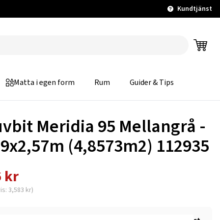
Kundtjänst
Matta i egen form
Rum
Guider & Tips
uvbit Meridia 95 Mellangrå -
89x2,57m (4,8573m2) 112935
 kr
is: 3,583 kr)