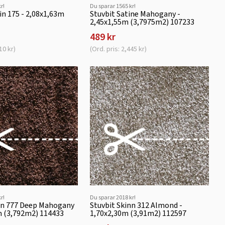
r!
Du sparar 1565 kr!
in 175 - 2,08x1,63m
Stuvbit Satine Mahogany -
2,45x1,55m (3,7975m2) 107233
489 kr
10 kr)
(Ord. pris: 2,445 kr)
r!
Du sparar 2018 kr!
inn 777 Deep Mahogany
Stuvbit Skinn 312 Almond -
m (3,792m2) 114433
1,70x2,30m (3,91m2) 112597