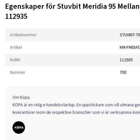
Egenskaper för Stuvbit Meridia 95 Mellan
112935
Artikelnummer
STUVBIT-7
Artikel
KM-FMDIAT
RullNr
112935
Nummer
700
Om Köpa
KÖPA är en rolig e-handelsstartup. En uppstickare som vill utmana gen
leverantörer inom de respektive branscher som vi är verksamma ino