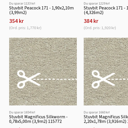
Du sparar 1133 kr!
Du sparar 1229 kr!
Stuvbit Peacock 171 - 1,90x2,10m
Stuvbit Peacock 171 -
(3,99m2)
(4,326m2)
354 kr
384 kr
(Ord. pris: 1,770 kr)
(Ord. pris: 1,920 kr)
Du sparar 1654 kr!
Du sparar 1660 kr!
Stuvbit Magnificus Silkworm -
Stuvbit Magnificus Si
0,78x5,00m (3,9m2) 115772
2,20x1,78m (3,916m2)