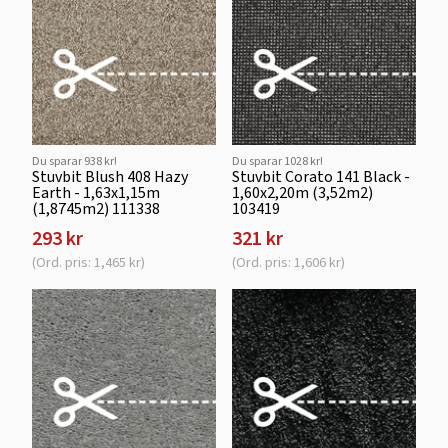
Du sparar 938 kr!
Du sparar 1028 kr!
Stuvbit Blush 408 Hazy
Stuvbit Corato 141 Black -
Earth - 1,63x1,15m
1,60x2,20m (3,52m2)
(1,8745m2) 111338
103419
293 kr
321 kr
(Ord. pris: 1,465 kr)
(Ord. pris: 1,606 kr)