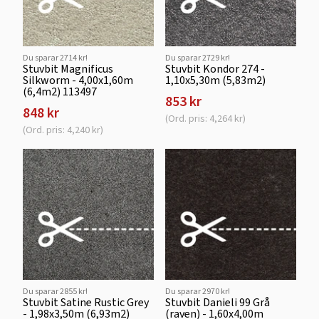
Du sparar 2714 kr!
Du sparar 2729 kr!
Stuvbit Magnificus
Stuvbit Kondor 274 -
Silkworm - 4,00x1,60m
1,10x5,30m (5,83m2)
(6,4m2) 113497
853 kr
848 kr
(Ord. pris: 4,264 kr)
(Ord. pris: 4,240 kr)
Du sparar 2855 kr!
Du sparar 2970 kr!
Stuvbit Satine Rustic Grey
Stuvbit Danieli 99 Grå
- 1,98x3,50m (6,93m2)
(raven) - 1,60x4,00m