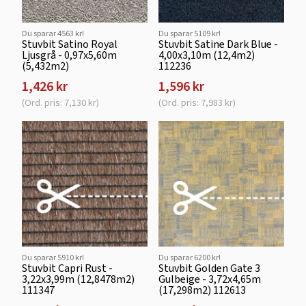
Du sparar 4563 kr!
Du sparar 5109 kr!
Stuvbit Satino Royal
Stuvbit Satine Dark Blue -
Ljusgrå - 0,97x5,60m
4,00x3,10m (12,4m2)
(5,432m2)
112236
1,426 kr
1,596 kr
(Ord. pris: 7,130 kr)
(Ord. pris: 7,983 kr)
Du sparar 5910 kr!
Du sparar 6200 kr!
Stuvbit Capri Rust -
Stuvbit Golden Gate 3
3,22x3,99m (12,8478m2)
Gulbeige - 3,72x4,65m
111347
(17,298m2) 112613