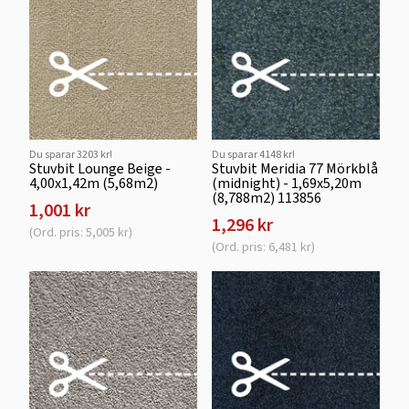
Du sparar 3203 kr!
Du sparar 4148 kr!
Stuvbit Lounge Beige -
Stuvbit Meridia 77 Mörkblå
4,00x1,42m (5,68m2)
(midnight) - 1,69x5,20m
(8,788m2) 113856
1,001 kr
1,296 kr
(Ord. pris: 5,005 kr)
(Ord. pris: 6,481 kr)