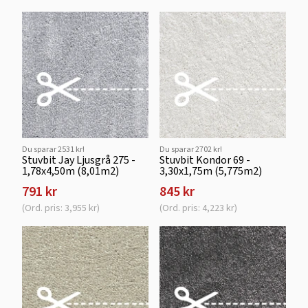
Du sparar 2531 kr!
Du sparar 2702 kr!
Stuvbit Jay Ljusgrå 275 -
Stuvbit Kondor 69 -
1,78x4,50m (8,01m2)
3,30x1,75m (5,775m2)
791 kr
845 kr
(Ord. pris: 3,955 kr)
(Ord. pris: 4,223 kr)