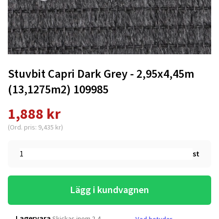
Stuvbit Capri Dark Grey - 2,95x4,45m
(13,1275m2) 109985
1,888 kr
(Ord. pris: 9,435 kr)
st
Lägg i kundvagnen
Lagervara
Skickas inom 2-4