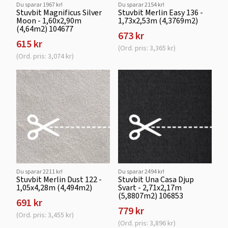
Du sparar 1967 kr!
Du sparar 2154 kr!
Stuvbit Magnificus Silver
Stuvbit Merlin Easy 136 -
Moon - 1,60x2,90m
1,73x2,53m (4,3769m2)
(4,64m2) 104677
673 kr
615 kr
(Ord. pris: 3,365 kr)
(Ord. pris: 3,074 kr)
Du sparar 2211 kr!
Du sparar 2494 kr!
Stuvbit Merlin Dust 122 -
Stuvbit Una Casa Djup
1,05x4,28m (4,494m2)
Svart - 2,71x2,17m
(5,8807m2) 106853
691 kr
779 kr
(Ord. pris: 3,455 kr)
(Ord. pris: 3,896 kr)