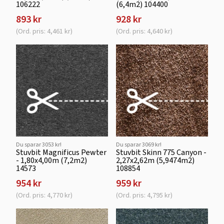
106222
(6,4m2) 104400
893 kr
928 kr
(Ord. pris: 4,461 kr)
(Ord. pris: 4,640 kr)
Du sparar 3053 kr!
Du sparar 3069 kr!
Stuvbit Magnificus Pewter
Stuvbit Skinn 775 Canyon -
- 1,80x4,00m (7,2m2)
2,27x2,62m (5,9474m2)
14573
108854
954 kr
959 kr
(Ord. pris: 4,770 kr)
(Ord. pris: 4,795 kr)