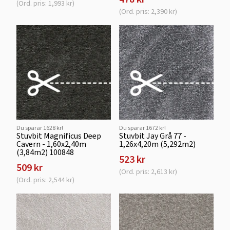
(Ord. pris: 1,993 kr)
(Ord. pris: 2,390 kr)
Du sparar 1628 kr!
Du sparar 1672 kr!
Stuvbit Magnificus Deep
Stuvbit Jay Grå 77 -
Cavern - 1,60x2,40m
1,26x4,20m (5,292m2)
(3,84m2) 100848
523 kr
509 kr
(Ord. pris: 2,613 kr)
(Ord. pris: 2,544 kr)