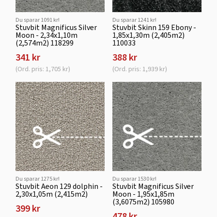
Du sparar 1091 kr!
Du sparar 1241 kr!
Stuvbit Magnificus Silver
Stuvbit Skinn 159 Ebony -
Moon - 2,34x1,10m
1,85x1,30m (2,405m2)
(2,574m2) 118299
110033
341 kr
388 kr
(Ord. pris: 1,705 kr)
(Ord. pris: 1,939 kr)
Du sparar 1275 kr!
Du sparar 1530 kr!
Stuvbit Aeon 129 dolphin -
Stuvbit Magnificus Silver
2,30x1,05m (2,415m2)
Moon - 1,95x1,85m
(3,6075m2) 105980
399 kr
478 kr