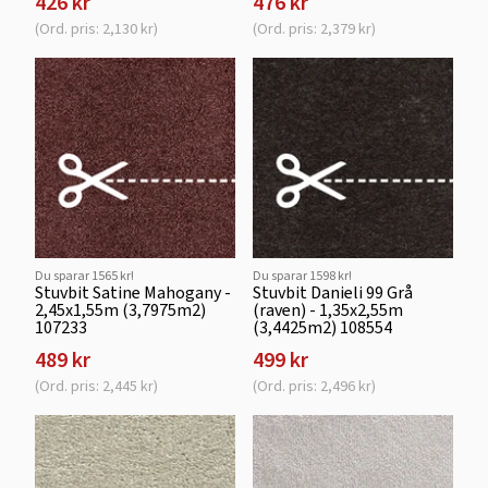
426 kr
476 kr
(Ord. pris: 2,130 kr)
(Ord. pris: 2,379 kr)
Du sparar 1565 kr!
Du sparar 1598 kr!
Stuvbit Satine Mahogany -
Stuvbit Danieli 99 Grå
2,45x1,55m (3,7975m2)
(raven) - 1,35x2,55m
107233
(3,4425m2) 108554
489 kr
499 kr
(Ord. pris: 2,445 kr)
(Ord. pris: 2,496 kr)