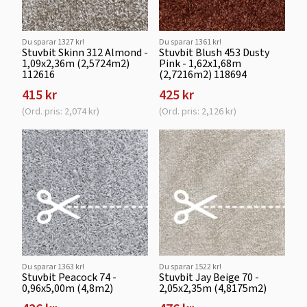
Du sparar 1327 kr!
Du sparar 1361 kr!
Stuvbit Skinn 312 Almond -
Stuvbit Blush 453 Dusty
1,09x2,36m (2,5724m2)
Pink - 1,62x1,68m
112616
(2,7216m2) 118694
415 kr
425 kr
(Ord. pris: 2,074 kr)
(Ord. pris: 2,126 kr)
Du sparar 1363 kr!
Du sparar 1522 kr!
Stuvbit Peacock 74 -
Stuvbit Jay Beige 70 -
0,96x5,00m (4,8m2)
2,05x2,35m (4,8175m2)