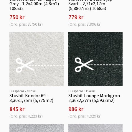
Grey - 1,2x4,00m (4,8m2)
Svart - 2,71x2,17m
108532
(5,8807m2) 106853
750 kr
779 kr
(Ord. pris: 3,750 kr)
(Ord. pris: 3,896 kr)
Du sparar 2702 kr!
Du sparar 3154 kr!
Stuvbit Kondor 69 -
Stuvbit Lounge Mörkgrön -
3,30x1,75m (5,775m2)
2,36x2,37m (5,5932m2)
845 kr
986 kr
(Ord. pris: 4,223 kr)
(Ord. pris: 4,929 kr)