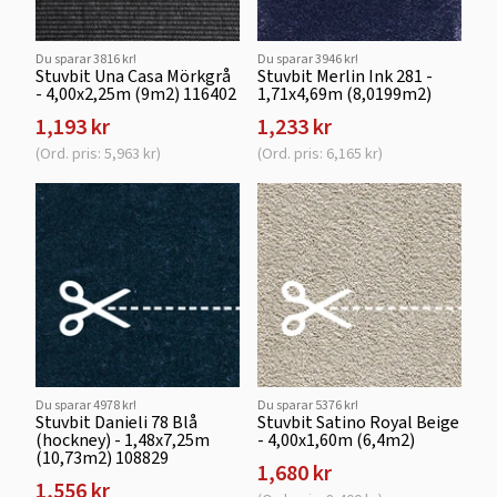
Du sparar 3816 kr!
Du sparar 3946 kr!
Stuvbit Una Casa Mörkgrå
Stuvbit Merlin Ink 281 -
- 4,00x2,25m (9m2) 116402
1,71x4,69m (8,0199m2)
1,193 kr
1,233 kr
(Ord. pris: 5,963 kr)
(Ord. pris: 6,165 kr)
Du sparar 4978 kr!
Du sparar 5376 kr!
Stuvbit Danieli 78 Blå
Stuvbit Satino Royal Beige
(hockney) - 1,48x7,25m
- 4,00x1,60m (6,4m2)
(10,73m2) 108829
1,680 kr
1,556 kr