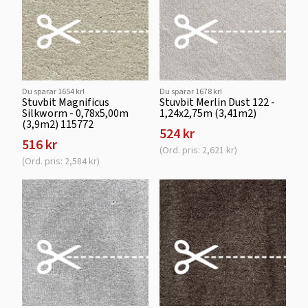
Du sparar 1654 kr!
Du sparar 1678 kr!
Stuvbit Magnificus
Stuvbit Merlin Dust 122 -
Silkworm - 0,78x5,00m
1,24x2,75m (3,41m2)
(3,9m2) 115772
524 kr
516 kr
(Ord. pris: 2,621 kr)
(Ord. pris: 2,584 kr)