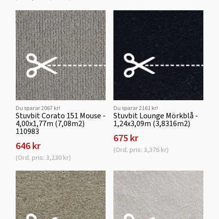
Du sparar 2067 kr!
Du sparar 2161 kr!
Stuvbit Corato 151 Mouse -
Stuvbit Lounge Mörkblå -
4,00x1,77m (7,08m2)
1,24x3,09m (3,8316m2)
110983
675 kr
646 kr
(Ord. pris: 3,376 kr)
(Ord. pris: 3,230 kr)