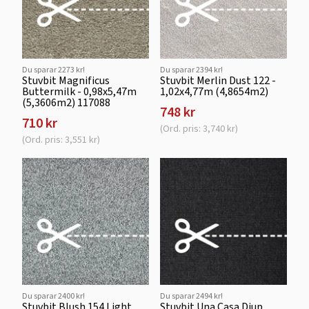
Du sparar 2273 kr!
Du sparar 2394 kr!
Stuvbit Magnificus
Stuvbit Merlin Dust 122 -
Buttermilk - 0,98x5,47m
1,02x4,77m (4,8654m2)
(5,3606m2) 117088
748 kr
710 kr
(Ord. pris: 3,740 kr)
(Ord. pris: 3,551 kr)
Du sparar 2400 kr!
Du sparar 2494 kr!
Stuvbit Blush 154 Light
Stuvbit Una Casa Djup