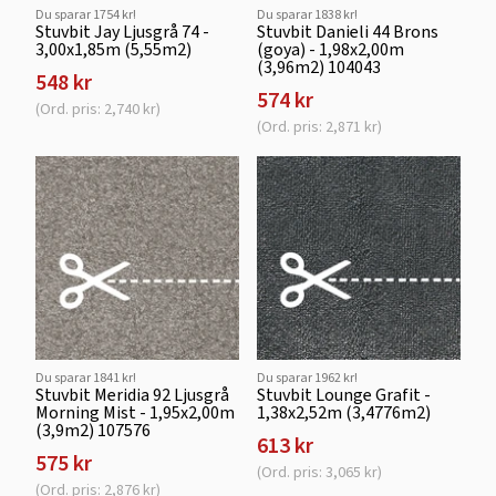
Du sparar 1754 kr!
Du sparar 1838 kr!
Stuvbit Jay Ljusgrå 74 -
Stuvbit Danieli 44 Brons
3,00x1,85m (5,55m2)
(goya) - 1,98x2,00m
(3,96m2) 104043
548 kr
574 kr
(Ord. pris: 2,740 kr)
(Ord. pris: 2,871 kr)
Du sparar 1841 kr!
Du sparar 1962 kr!
Stuvbit Meridia 92 Ljusgrå
Stuvbit Lounge Grafit -
Morning Mist - 1,95x2,00m
1,38x2,52m (3,4776m2)
(3,9m2) 107576
613 kr
575 kr
(Ord. pris: 3,065 kr)
(Ord. pris: 2,876 kr)