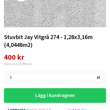
Stuvbit Jay Vitgrå 274 - 1,28x3,16m
(4,0448m2)
400 kr
(Ord. pris: 1,998 kr)
st
Lägg i kundvagnen
Lagervara
Skickas inom 2-4