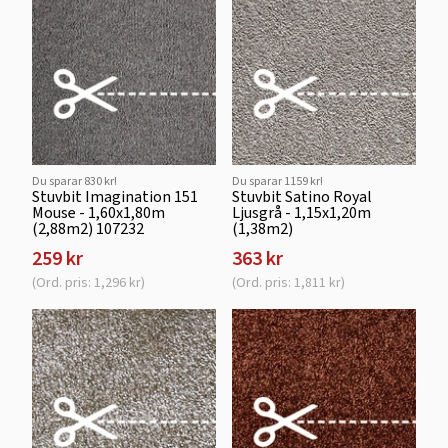
Du sparar 830 kr!
Du sparar 1159 kr!
Stuvbit Imagination 151
Stuvbit Satino Royal
Mouse - 1,60x1,80m
Ljusgrå - 1,15x1,20m
(2,88m2) 107232
(1,38m2)
259 kr
363 kr
(Ord. pris: 1,296 kr)
(Ord. pris: 1,811 kr)