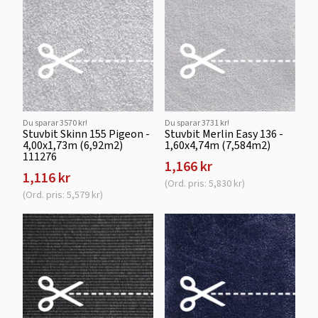
Du sparar 3570 kr!
Du sparar 3731 kr!
Stuvbit Skinn 155 Pigeon -
Stuvbit Merlin Easy 136 -
4,00x1,73m (6,92m2)
1,60x4,74m (7,584m2)
111276
1,166 kr
1,116 kr
(Ord. pris: 5,830 kr)
(Ord. pris: 5,579 kr)