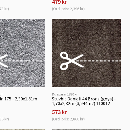
479 kr
73 kr)
(Ord. pris: 2,396 kr)
r!
Du sparar 1830 kr!
in 175 - 2,30x1,81m
Stuvbit Danieli 44 Brons (goya) -
1,70x2,32m (3,944m2) 110012
573 kr
36 kr)
(Ord. pris: 2,860 kr)