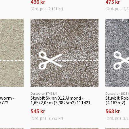
436 kr
475 kr
(Ord. pris: 2,181 kr)
(Ord. pris: 2,3
Du sparar 1746 kr!
Du sparar 1815 k
lkworm -
Stuvbit Skinn 312 Almond -
Stuvbit Rob
5772
1,65x2,05m (3,3825m2) 111421
(4,163m2)
545 kr
568 kr
(Ord. pris: 2,728 kr)
(Ord. pris: 2,8