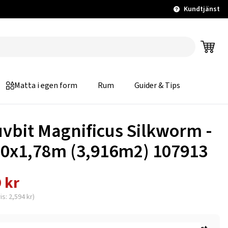
Kundtjänst
Matta i egen form
Rum
Guider & Tips
uvbit Magnificus Silkworm -
20x1,78m (3,916m2) 107913
 kr
is: 2,594 kr)