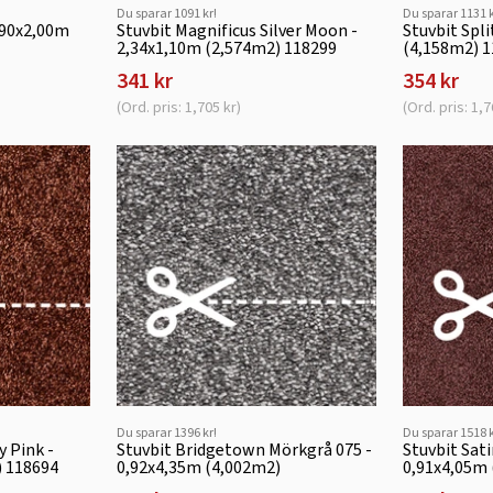
Du sparar 1091 kr!
Du sparar 1131 k
,90x2,00m
Stuvbit Magnificus Silver Moon -
Stuvbit Spl
2,34x1,10m (2,574m2) 118299
(4,158m2) 
341 kr
354 kr
(Ord. pris: 1,705 kr)
(Ord. pris: 1,7
Du sparar 1396 kr!
Du sparar 1518 k
y Pink -
Stuvbit Bridgetown Mörkgrå 075 -
Stuvbit Sat
) 118694
0,92x4,35m (4,002m2)
0,91x4,05m