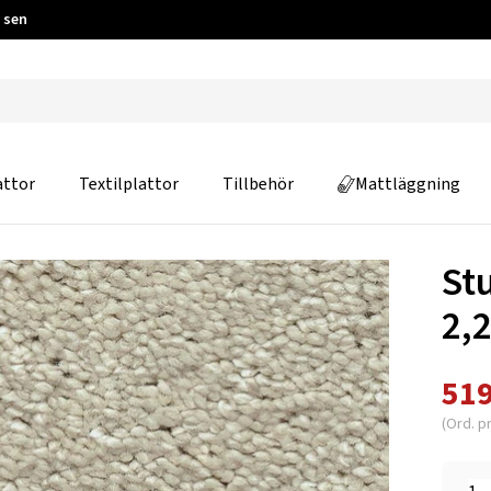
 sen
attor
Textilplattor
Tillbehör
Mattläggning
St
2,
519
(Ord. pr