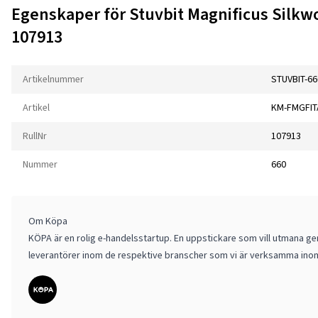
Egenskaper för Stuvbit Magnificus Silkw
107913
Artikelnummer
STUVBIT-66
Artikel
KM-FMGFIT
RullNr
107913
Nummer
660
Om Köpa
KÖPA är en rolig e-handelsstartup. En uppstickare som vill utmana gen
leverantörer inom de respektive branscher som vi är verksamma ino