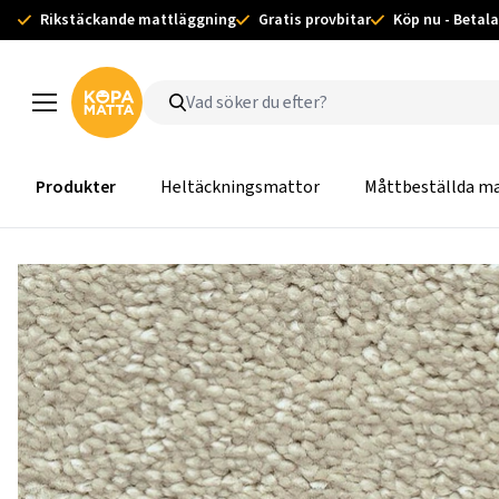
Rikstäckande mattläggning
Gratis provbitar
Köp nu - Betala
Produkter
Heltäckningsmattor
Måttbeställda m