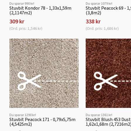
Du sparar 990 kr!
Du sparar 1079 kr!
Stuvbit Kondor 78 - 1,33x1,59m
Stuvbit Peacock 69 - 1
(2,1147m2)
(3,8m2)
309 kr
338 kr
(Ord. pris: 1,546 kr)
(Ord. pris: 1,686 kr)
Du sparar 1290 kr!
Du sparar 1361 kr!
Stuvbit Peacock 171 - 0,79x5,75m
Stuvbit Blush 453 Dust
(4,5425m2)
1,62x1,68m (2,7216m2