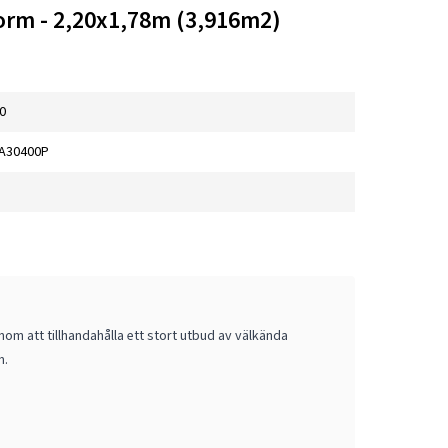
orm - 2,20x1,78m (3,916m2)
0
A30400P
om att tillhandahålla ett stort utbud av välkända
m.