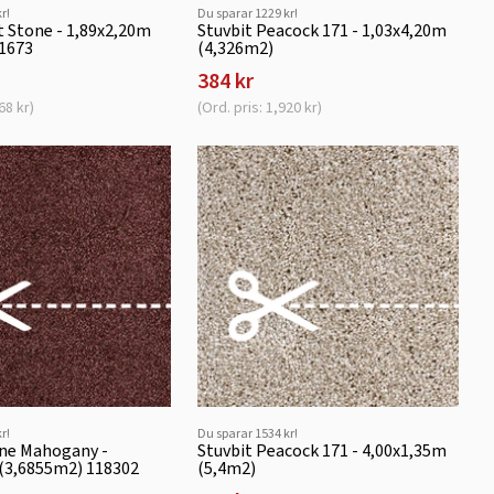
r!
Du sparar 1229 kr!
it Stone - 1,89x2,20m
Stuvbit Peacock 171 - 1,03x4,20m
11673
(4,326m2)
384 kr
68 kr)
(Ord. pris: 1,920 kr)
r!
Du sparar 1534 kr!
ine Mahogany -
Stuvbit Peacock 171 - 4,00x1,35m
 (3,6855m2) 118302
(5,4m2)