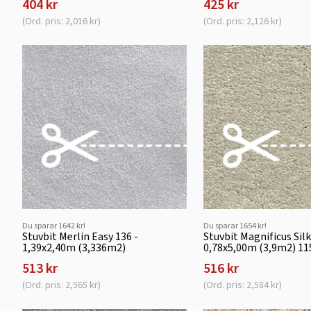
404 kr
425 kr
(Ord. pris: 2,016 kr)
(Ord. pris: 2,126 kr)
Du sparar 1642 kr!
Du sparar 1654 kr!
Stuvbit Merlin Easy 136 -
Stuvbit Magnificus Si
1,39x2,40m (3,336m2)
0,78x5,00m (3,9m2) 11
513 kr
516 kr
(Ord. pris: 2,565 kr)
(Ord. pris: 2,584 kr)