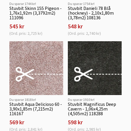
Du sparar 1744 kr!
Du sparar 1754 kr!
Stuvbit Skinn 155 Pigeon -
Stuvbit Danieli 78 Blå
1,76x1,92m (3,3792m2)
(hockney) - 2,10x1,80m
111096
(3,78m2) 108136
545 kr
548 kr
(Ord. pris: 2,725 kr)
(Ord. pris: 2,740 kr)
Du sparar 1818 kr!
Du sparar 1910 kr!
Stuvbit Aqua Delicioso 60 -
Stuvbit Magnificus Deep
3,90x1,85m (7,215m2)
Cavern - 1,06x4,25m
116167
(4,505m2) 118288
569 kr
598 kr
(Ord. pris: 2,841 kr)
(Ord. pris: 2,985 kr)