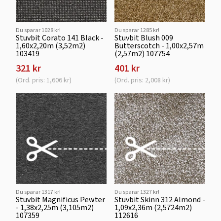
Du sparar 1028 kr!
Du sparar 1285 kr!
Stuvbit Corato 141 Black -
Stuvbit Blush 009
1,60x2,20m (3,52m2)
Butterscotch - 1,00x2,57m
103419
(2,57m2) 107754
321 kr
401 kr
(Ord. pris: 1,606 kr)
(Ord. pris: 2,008 kr)
Du sparar 1317 kr!
Du sparar 1327 kr!
Stuvbit Magnificus Pewter
Stuvbit Skinn 312 Almond -
- 1,38x2,25m (3,105m2)
1,09x2,36m (2,5724m2)
107359
112616