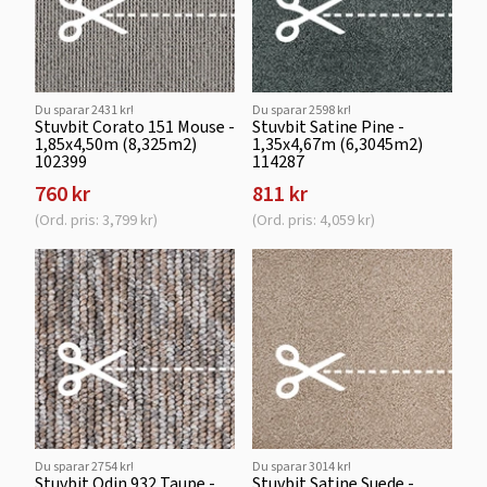
Du sparar 2431 kr!
Du sparar 2598 kr!
Stuvbit Corato 151 Mouse -
Stuvbit Satine Pine -
1,85x4,50m (8,325m2)
1,35x4,67m (6,3045m2)
102399
114287
760 kr
811 kr
(Ord. pris: 3,799 kr)
(Ord. pris: 4,059 kr)
Du sparar 2754 kr!
Du sparar 3014 kr!
Stuvbit Odin 932 Taupe -
Stuvbit Satine Suede -