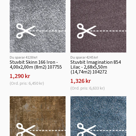
Du sparar 4128 kr!
Du sparar 4245 kr!
Stuvbit Skinn 166 Iron -
Stuvbit Imagination 854
4,00x2,00m (8m2) 107755
Lilac - 2,68x5,50m
(14,74m2) 104272
1,290 kr
1,326 kr
(Ord. pris: 6,450 kr)
(Ord. pris: 6,633 kr)