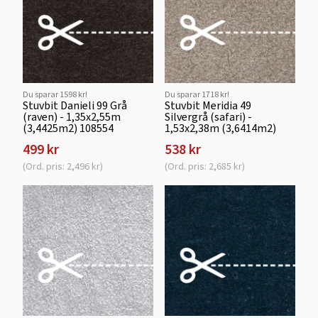
Du sparar 1598 kr!
Du sparar 1718 kr!
Stuvbit Danieli 99 Grå
Stuvbit Meridia 49
(raven) - 1,35x2,55m
Silvergrå (safari) -
(3,4425m2) 108554
1,53x2,38m (3,6414m2)
499 kr
538 kr
(Ord. pris: 2,496 kr)
(Ord. pris: 2,685 kr)