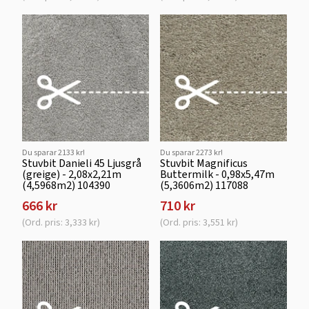
Du sparar 2133 kr!
Du sparar 2273 kr!
Stuvbit Danieli 45 Ljusgrå
Stuvbit Magnificus
(greige) - 2,08x2,21m
Buttermilk - 0,98x5,47m
(4,5968m2) 104390
(5,3606m2) 117088
666 kr
710 kr
(Ord. pris: 3,333 kr)
(Ord. pris: 3,551 kr)