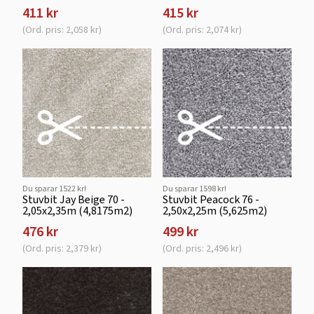
411 kr
415 kr
(Ord. pris: 2,058 kr)
(Ord. pris: 2,074 kr)
Du sparar 1522 kr!
Du sparar 1598 kr!
Stuvbit Jay Beige 70 -
Stuvbit Peacock 76 -
2,05x2,35m (4,8175m2)
2,50x2,25m (5,625m2)
476 kr
499 kr
(Ord. pris: 2,379 kr)
(Ord. pris: 2,496 kr)