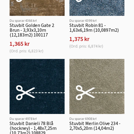
Du sparar 4366 kr!
Du sparar 4399 kr!
Stuvbit Golden Gate 2
Stuvbit Robin 81 -
Brun - 3,93x3,10m
1,63x6,19m (10,0897m2)
(12,183m2) 100117
1,375 kr
1,365 kr
(Ord. pris: 6,874 kr)
(Ord. pris: 6,823 kr)
Du sparar 4978 kr!
Du sparar 6908 kr!
Stuvbit Danieli 78 Blå
Stuvbit Merlin Olive 234 -
(hockney) - 1,48x7,25m
2,70x5,20m (14,04m2)
(10,73m2) 108829