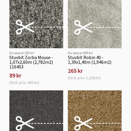
Du sparar 283 kr!
Du sparar 849 kr!
Stuvbit Zorba Mouse -
Stuvbit Robin 40 -
1,07x2,60m (2,782m2)
1,39x1,40m (1,946m2)
116403
265 kr
89 kr
(Ord. pris: 1,326 kr)
(Ord. pris: 443 kr)