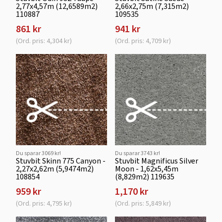
2,77x4,57m (12,6589m2)
2,66x2,75m (7,315m2)
110887
109535
861 kr
941 kr
(Ord. pris: 4,304 kr)
(Ord. pris: 4,709 kr)
Du sparar 3069 kr!
Du sparar 3743 kr!
Stuvbit Skinn 775 Canyon -
Stuvbit Magnificus Silver
2,27x2,62m (5,9474m2)
Moon - 1,62x5,45m
108854
(8,829m2) 119635
959 kr
1,170 kr
(Ord. pris: 4,795 kr)
(Ord. pris: 5,849 kr)