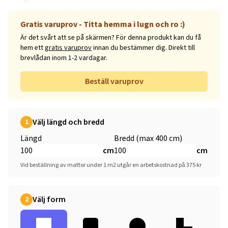
Gratis varuprov - Titta hemma i lugn och ro :)
Är det svårt att se på skärmen? För denna produkt kan du få
hem ett
gratis varuprov
innan du bestämmer dig. Direkt till
brevlådan inom 1-2 vardagar.
Beställ varuprov
Välj längd och bredd
1
Längd
Bredd (max 400 cm)
cm
cm
Vid beställning av mattor under 1 m2 utgår en arbetskostnad på 375 kr
Välj form
2