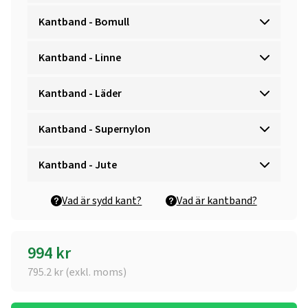
Kantband - Bomull
Kantband - Linne
Kantband - Läder
Kantband - Supernylon
Kantband - Jute
Vad är sydd kant?
Vad är kantband?
994
kr
795.2
kr (exkl. moms)