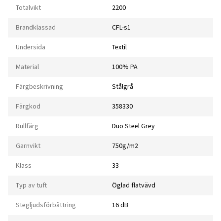
Totalvikt
2200
Brandklassad
CFL-s1
Undersida
Textil
Material
100% PA
Färgbeskrivning
Stålgrå
Färgkod
358330
Rullfärg
Duo Steel Grey
Garnvikt
750g/m2
Klass
33
Typ av tuft
Öglad flatvävd
Stegljudsförbättring
16 dB