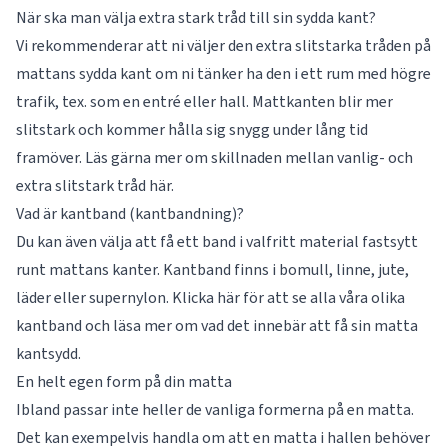
När ska man välja extra stark tråd till sin sydda kant?
Vi rekommenderar att ni väljer den extra slitstarka tråden på
mattans sydda kant om ni tänker ha den i ett rum med högre
trafik, tex. som en entré eller hall. Mattkanten blir mer
slitstark och kommer hålla sig snygg under lång tid
framöver. Läs gärna mer om skillnaden mellan vanlig- och
extra slitstark tråd
här
.
Vad är kantband (kantbandning)?
Du kan även välja att få ett band i valfritt material fastsytt
runt mattans kanter. Kantband finns i bomull, linne, jute,
läder eller supernylon. Klicka här för att se alla våra olika
kantband
och läsa mer om vad det innebär att få sin matta
kantsydd.
En helt egen form på din matta
Ibland passar inte heller de vanliga formerna på en matta.
Det kan exempelvis handla om att en matta i hallen behöver