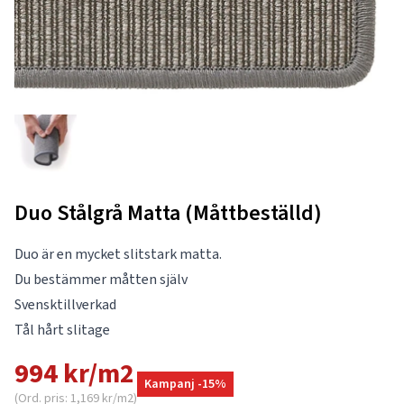
Duo Stålgrå Matta (Måttbeställd)
Duo är en mycket slitstark matta.
Du bestämmer måtten själv
Svensktillverkad
Tål hårt slitage
994 kr/m2
Kampanj -15%
(Ord. pris: 1,169 kr/m2)