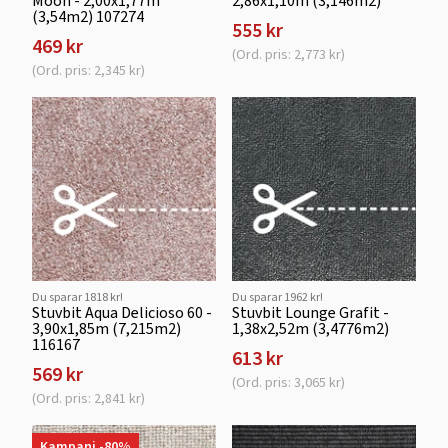
Moon - 2,00x1,77m
2,86x1,10m (3,146m2)
(3,54m2) 107274
555 kr
469 kr
(Ord. pris: 2,773 kr)
(Ord. pris: 2,345 kr)
Du sparar 1818 kr!
Du sparar 1962 kr!
Stuvbit Aqua Delicioso 60 -
Stuvbit Lounge Grafit -
3,90x1,85m (7,215m2)
1,38x2,52m (3,4776m2)
116167
613 kr
569 kr
(Ord. pris: 3,065 kr)
(Ord. pris: 2,841 kr)
Kampanj -80%