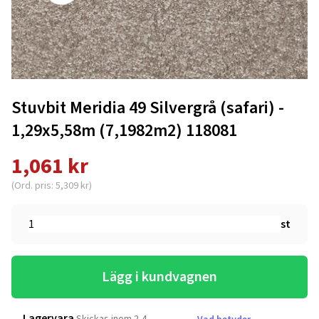
Stuvbit Meridia 49 Silvergrå (safari) -
1,29x5,58m (7,1982m2) 118081
1,061 kr
(Ord. pris: 5,309 kr)
st
Lägg i kundvagnen
Lagervara
Skickas inom 2-4