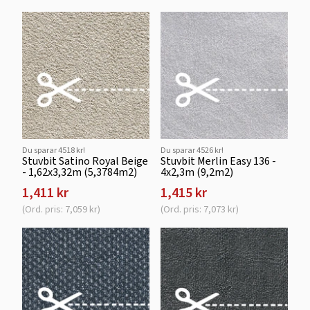
Du sparar 4518 kr!
Du sparar 4526 kr!
Stuvbit Satino Royal Beige
Stuvbit Merlin Easy 136 -
- 1,62x3,32m (5,3784m2)
4x2,3m (9,2m2)
1,411 kr
1,415 kr
(Ord. pris: 7,059 kr)
(Ord. pris: 7,073 kr)