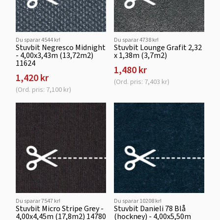
Du sparar 4544 kr!
Du sparar 4738 kr!
Stuvbit Negresco Midnight
Stuvbit Lounge Grafit 2,32
- 4,00x3,43m (13,72m2)
x 1,38m (3,7m2)
11624
1,480 kr
1,420 kr
(Ord. pris: 7,403 kr)
(Ord. pris: 7,100 kr)
Du sparar 7547 kr!
Du sparar 10208 kr!
Stuvbit Micro Stripe Grey -
Stuvbit Danieli 78 Blå
4,00x4,45m (17,8m2) 14780
(hockney) - 4,00x5,50m