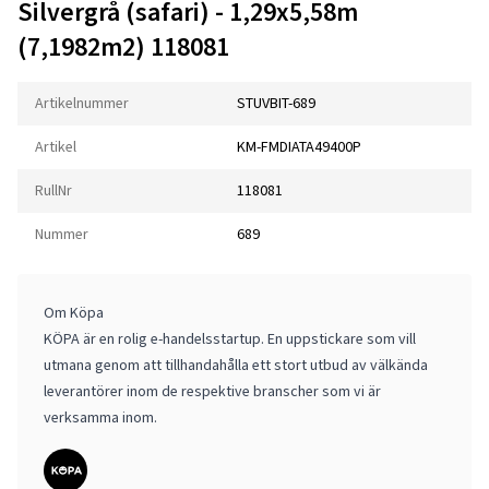
Silvergrå (safari) - 1,29x5,58m
(7,1982m2) 118081
Artikelnummer
STUVBIT-689
Artikel
KM-FMDIATA49400P
RullNr
118081
Nummer
689
Om Köpa
KÖPA är en rolig e-handelsstartup. En uppstickare som vill
utmana genom att tillhandahålla ett stort utbud av välkända
leverantörer inom de respektive branscher som vi är
verksamma inom.