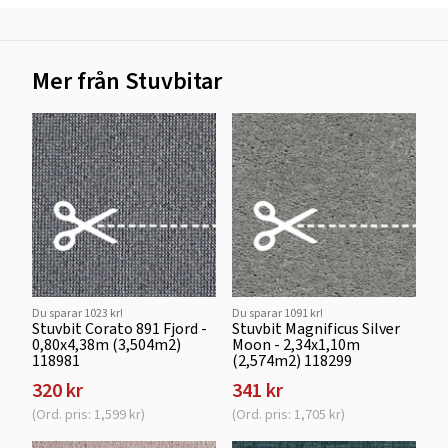
Mer från Stuvbitar
Du sparar 1023 kr!
Du sparar 1091 kr!
Stuvbit Corato 891 Fjord -
Stuvbit Magnificus Silver
0,80x4,38m (3,504m2)
Moon - 2,34x1,10m
118981
(2,574m2) 118299
320 kr
341 kr
(Ord. pris: 1,599 kr)
(Ord. pris: 1,705 kr)