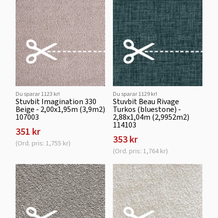
Du sparar 1123 kr!
Du sparar 1129 kr!
Stuvbit Imagination 330
Stuvbit Beau Rivage
Beige - 2,00x1,95m (3,9m2)
Turkos (bluestone) -
107003
2,88x1,04m (2,9952m2)
114103
351 kr
353 kr
(Ord. pris: 1,755 kr)
(Ord. pris: 1,764 kr)