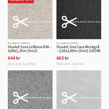
Du sparar 2060 kr!
Du sparar 2120 kr!
Stuvbit Sora Gråbrun 836 -
Stuvbit Una Casa Mörkgrå
4,00x1,25m (5m2)
- 2,50x2,00m (5m2) 120346
644 kr
663 kr
(Ord. pris: 3,219 kr)
(Ord. pris: 3,313 kr)