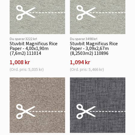
Du sparar 3222 kr!
Du sparar 3498 kr!
Stuvbit Magnificus Rice
Stuvbit Magnificus Rice
Paper - 4,00x1,90m
Paper - 3,09x2,67m
(7,6m2) 111014
(8,2503m2) 110896
1,008 kr
1,094 kr
(Ord. pris: 5,035 kr)
(Ord. pris: 5,466 kr)