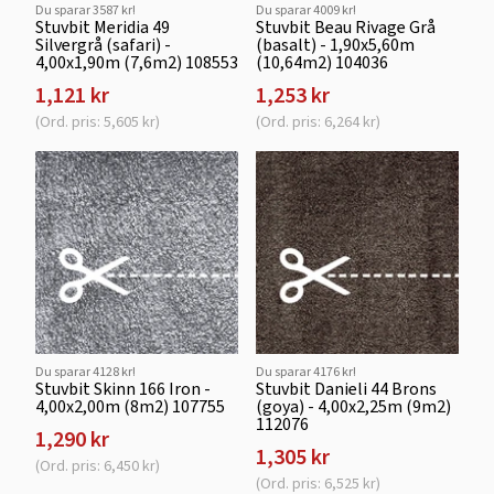
Du sparar 3587 kr!
Du sparar 4009 kr!
Stuvbit Meridia 49
Stuvbit Beau Rivage Grå
Silvergrå (safari) -
(basalt) - 1,90x5,60m
4,00x1,90m (7,6m2) 108553
(10,64m2) 104036
1,121 kr
1,253 kr
(Ord. pris: 5,605 kr)
(Ord. pris: 6,264 kr)
Du sparar 4128 kr!
Du sparar 4176 kr!
Stuvbit Skinn 166 Iron -
Stuvbit Danieli 44 Brons
4,00x2,00m (8m2) 107755
(goya) - 4,00x2,25m (9m2)
112076
1,290 kr
1,305 kr
(Ord. pris: 6,450 kr)
(Ord. pris: 6,525 kr)