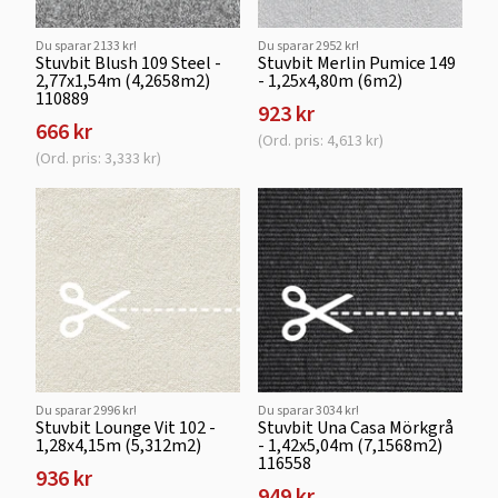
Du sparar 2133 kr!
Du sparar 2952 kr!
Stuvbit Blush 109 Steel -
Stuvbit Merlin Pumice 149
2,77x1,54m (4,2658m2)
- 1,25x4,80m (6m2)
110889
923 kr
666 kr
(Ord. pris: 4,613 kr)
(Ord. pris: 3,333 kr)
Du sparar 2996 kr!
Du sparar 3034 kr!
Stuvbit Lounge Vit 102 -
Stuvbit Una Casa Mörkgrå
1,28x4,15m (5,312m2)
- 1,42x5,04m (7,1568m2)
116558
936 kr
949 kr