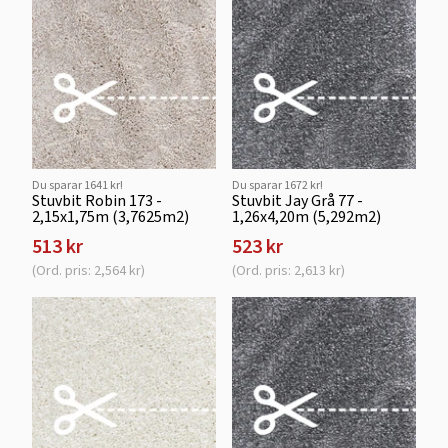
Du sparar 1641 kr!
Du sparar 1672 kr!
Stuvbit Robin 173 -
Stuvbit Jay Grå 77 -
2,15x1,75m (3,7625m2)
1,26x4,20m (5,292m2)
513 kr
523 kr
(Ord. pris: 2,564 kr)
(Ord. pris: 2,613 kr)