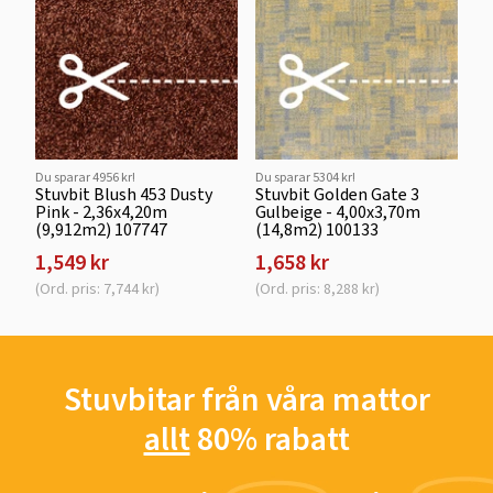
Du sparar 4956 kr!
Du sparar 5304 kr!
Stuvbit Blush 453 Dusty
Stuvbit Golden Gate 3
Pink - 2,36x4,20m
Gulbeige - 4,00x3,70m
(9,912m2) 107747
(14,8m2) 100133
1,549 kr
1,658 kr
(Ord. pris: 7,744 kr)
(Ord. pris: 8,288 kr)
Stuvbitar från våra mattor
allt
80% rabatt