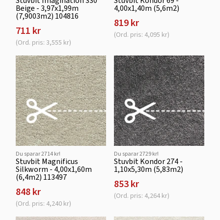
Stuvbit Imagination 330
Stuvbit Kondor 69 -
Beige - 3,97x1,99m
4,00x1,40m (5,6m2)
(7,9003m2) 104816
819 kr
711 kr
(Ord. pris: 4,095 kr)
(Ord. pris: 3,555 kr)
Du sparar 2714 kr!
Du sparar 2729 kr!
Stuvbit Magnificus
Stuvbit Kondor 274 -
Silkworm - 4,00x1,60m
1,10x5,30m (5,83m2)
(6,4m2) 113497
853 kr
848 kr
(Ord. pris: 4,264 kr)
(Ord. pris: 4,240 kr)