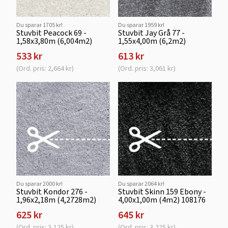
Du sparar 1705 kr!
Du sparar 1959 kr!
Stuvbit Peacock 69 -
Stuvbit Jay Grå 77 -
1,58x3,80m (6,004m2)
1,55x4,00m (6,2m2)
533 kr
613 kr
(Ord. pris: 2,664 kr)
(Ord. pris: 3,061 kr)
Du sparar 2000 kr!
Du sparar 2064 kr!
Stuvbit Kondor 276 -
Stuvbit Skinn 159 Ebony -
1,96x2,18m (4,2728m2)
4,00x1,00m (4m2) 108176
625 kr
645 kr
(Ord. pris: 3,125 kr)
(Ord. pris: 3,225 kr)