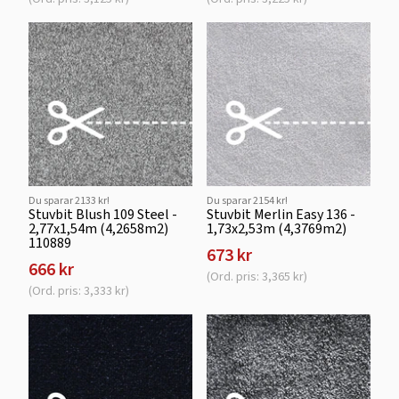
Du sparar 2133 kr!
Du sparar 2154 kr!
Stuvbit Blush 109 Steel -
Stuvbit Merlin Easy 136 -
2,77x1,54m (4,2658m2)
1,73x2,53m (4,3769m2)
110889
673 kr
666 kr
(Ord. pris: 3,365 kr)
(Ord. pris: 3,333 kr)