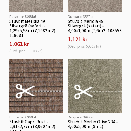
Du sparar 3398 kr!
Du sparar 3587 kr!
Stuvbit Meridia 49
Stuvbit Meridia 49
Silvergrå (safari) -
Silvergrå (safari) -
1,29x5,58m (7,1982m2)
4,00x1,90m (7,6m2) 108553
118081
1,121 kr
1,061 kr
(Ord. pris: 5,605 kr)
(Ord. pris: 5,309 kr)
Du sparar 3708 kr!
Du sparar 3936 kr!
Stuvbit Capri Rust -
Stuvbit Merlin Olive 234 -
2,91x2,77m (8,0607m2)
4,00x2,00m (8m2)