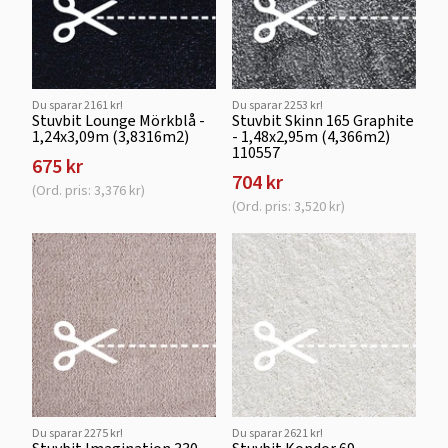
Du sparar 2161 kr!
Du sparar 2253 kr!
Stuvbit Lounge Mörkblå -
Stuvbit Skinn 165 Graphite
1,24x3,09m (3,8316m2)
- 1,48x2,95m (4,366m2)
110557
675 kr
704 kr
(Ord. pris: 3,376 kr)
(Ord. pris: 3,520 kr)
Du sparar 2275 kr!
Du sparar 2621 kr!