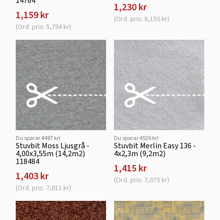
14764
1,230 kr
1,159 kr
(Ord. pris: 6,150 kr)
(Ord. pris: 5,794 kr)
Du sparar 4487 kr!
Du sparar 4526 kr!
Stuvbit Moss Ljusgrå -
Stuvbit Merlin Easy 136 -
4,00x3,55m (14,2m2)
4x2,3m (9,2m2)
118484
1,415 kr
1,403 kr
(Ord. pris: 7,073 kr)
(Ord. pris: 7,011 kr)