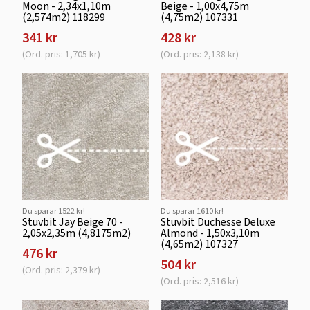
Moon - 2,34x1,10m
Beige - 1,00x4,75m
(2,574m2) 118299
(4,75m2) 107331
341 kr
428 kr
(Ord. pris: 1,705 kr)
(Ord. pris: 2,138 kr)
Du sparar 1522 kr!
Du sparar 1610 kr!
Stuvbit Jay Beige 70 -
Stuvbit Duchesse Deluxe
2,05x2,35m (4,8175m2)
Almond - 1,50x3,10m
(4,65m2) 107327
476 kr
504 kr
(Ord. pris: 2,379 kr)
(Ord. pris: 2,516 kr)