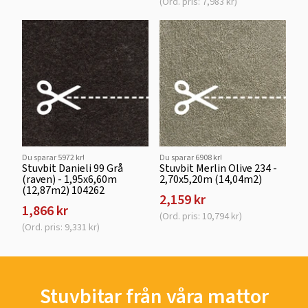
(Ord. pris: 7,983 kr)
Du sparar 5972 kr!
Du sparar 6908 kr!
Stuvbit Danieli 99 Grå
Stuvbit Merlin Olive 234 -
(raven) - 1,95x6,60m
2,70x5,20m (14,04m2)
(12,87m2) 104262
2,159 kr
1,866 kr
(Ord. pris: 10,794 kr)
(Ord. pris: 9,331 kr)
Stuvbitar från våra mattor