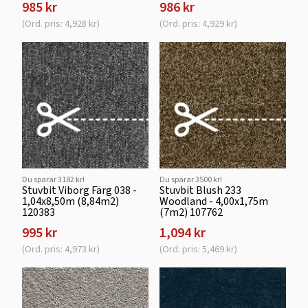
985 kr
986 kr
(Ord. pris: 4,928 kr)
(Ord. pris: 4,929 kr)
Du sparar 3182 kr!
Du sparar 3500 kr!
Stuvbit Viborg Färg 038 -
Stuvbit Blush 233
1,04x8,50m (8,84m2)
Woodland - 4,00x1,75m
120383
(7m2) 107762
995 kr
1,094 kr
(Ord. pris: 4,973 kr)
(Ord. pris: 5,469 kr)