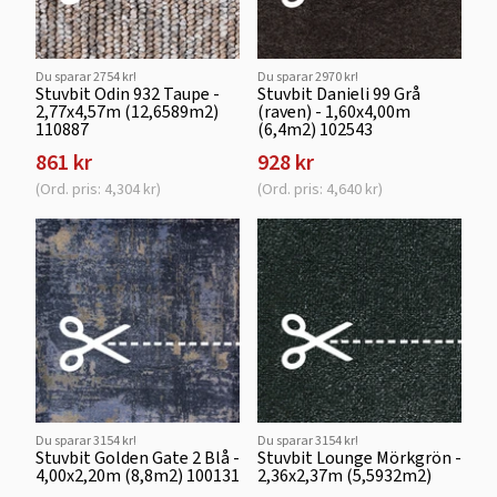
Du sparar 2754 kr!
Du sparar 2970 kr!
Stuvbit Odin 932 Taupe -
Stuvbit Danieli 99 Grå
2,77x4,57m (12,6589m2)
(raven) - 1,60x4,00m
110887
(6,4m2) 102543
861 kr
928 kr
(Ord. pris: 4,304 kr)
(Ord. pris: 4,640 kr)
Du sparar 3154 kr!
Du sparar 3154 kr!
Stuvbit Golden Gate 2 Blå -
Stuvbit Lounge Mörkgrön -
4,00x2,20m (8,8m2) 100131
2,36x2,37m (5,5932m2)