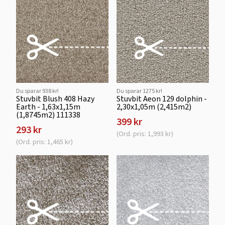
Du sparar 938 kr!
Du sparar 1275 kr!
Stuvbit Blush 408 Hazy
Stuvbit Aeon 129 dolphin -
Earth - 1,63x1,15m
2,30x1,05m (2,415m2)
(1,8745m2) 111338
399 kr
293 kr
(Ord. pris: 1,993 kr)
(Ord. pris: 1,465 kr)