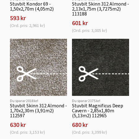
Stuvbit Kondor 69 -
Stuvbit Skinn 312 Almond -
1,50x2,70m (4,05m2)
2,13x1,75m (3,7275m2)
113188
593 kr
601 kr
(Ord. pris: 2,961 kr)
(Ord. pris: 3,005 kr)
Du sparar 2018 kr!
Du sparar 2175 kr!
Stuvbit Skinn 312 Almond -
Stuvbit Magnificus Deep
1,70x2,30m (3,91m2)
Cavern - 2,85x1,80m
112597
(5,13m2) 112965
630 kr
680 kr
(Ord. pris: 3,153 kr)
(Ord. pris: 3,399 kr)