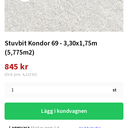
Stuvbit Kondor 69 - 3,30x1,75m
(5,775m2)
845 kr
(Ord. pris: 4,223 kr)
st
Lägg i kundvagnen
Lagervara
Skickas inom 2-4