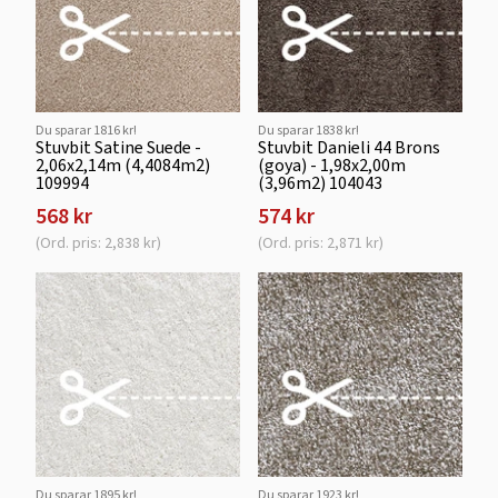
Du sparar 1816 kr!
Du sparar 1838 kr!
Stuvbit Satine Suede -
Stuvbit Danieli 44 Brons
2,06x2,14m (4,4084m2)
(goya) - 1,98x2,00m
109994
(3,96m2) 104043
568 kr
574 kr
(Ord. pris: 2,838 kr)
(Ord. pris: 2,871 kr)
Du sparar 1895 kr!
Du sparar 1923 kr!