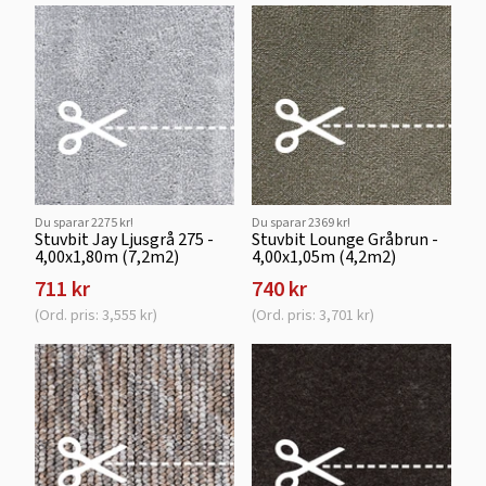
Du sparar 2275 kr!
Du sparar 2369 kr!
Stuvbit Jay Ljusgrå 275 -
Stuvbit Lounge Gråbrun -
4,00x1,80m (7,2m2)
4,00x1,05m (4,2m2)
711 kr
740 kr
(Ord. pris: 3,555 kr)
(Ord. pris: 3,701 kr)