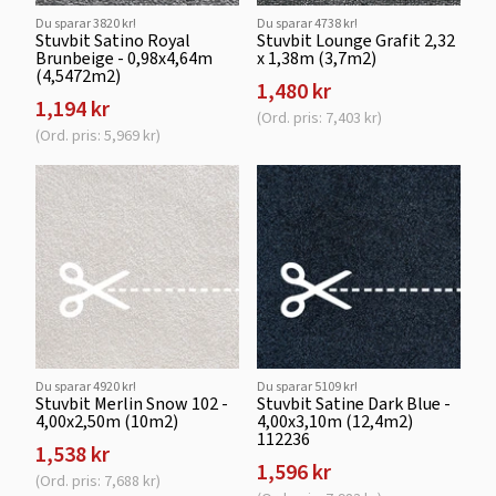
Du sparar 3820 kr!
Du sparar 4738 kr!
Stuvbit Satino Royal
Stuvbit Lounge Grafit 2,32
Brunbeige - 0,98x4,64m
x 1,38m (3,7m2)
(4,5472m2)
1,480 kr
1,194 kr
(Ord. pris: 7,403 kr)
(Ord. pris: 5,969 kr)
Du sparar 4920 kr!
Du sparar 5109 kr!
Stuvbit Merlin Snow 102 -
Stuvbit Satine Dark Blue -
4,00x2,50m (10m2)
4,00x3,10m (12,4m2)
112236
1,538 kr
1,596 kr
(Ord. pris: 7,688 kr)