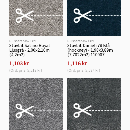
Du sparar 3528 kr!
Du sparar 3574 kr!
Stuvbit Satino Royal
Stuvbit Danieli 78 Blå
Ljusgrå - 2,00x2,10m
(hockney) - 1,98x3,89m
(4,2m2)
(7,7022m2) 110907
1,103 kr
1,116 kr
(Ord. pris: 5,513 kr)
(Ord. pris: 5,584 kr)