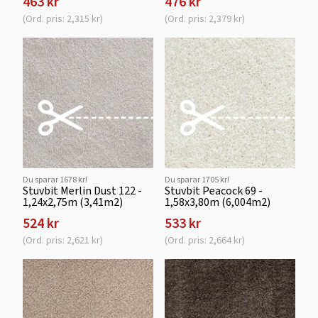
463 kr
476 kr
(Ord. pris: 2,315 kr)
(Ord. pris: 2,379 kr)
Du sparar 1678 kr!
Du sparar 1705 kr!
Stuvbit Merlin Dust 122 -
Stuvbit Peacock 69 -
1,24x2,75m (3,41m2)
1,58x3,80m (6,004m2)
524 kr
533 kr
(Ord. pris: 2,621 kr)
(Ord. pris: 2,664 kr)