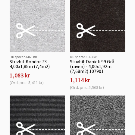
Du sparar 3463 kr!
Du sparar 3563 kr!
Stuvbit Kondor 73 -
Stuvbit Danieli 99 Grå
4,00x1,85m (7,4m2)
(raven) - 4,00x1,92m
(7,68m2) 107901
1,083 kr
1,114 kr
(Ord. pris: 5,411 kr)
(Ord. pris: 5,568 kr)