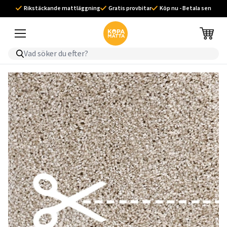
Rikstäckande mattläggning
Gratis provbitar
Köp nu - Betala sen