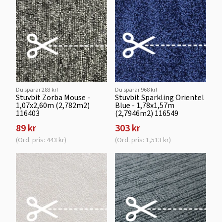
Du sparar 283 kr!
Du sparar 968 kr!
Stuvbit Zorba Mouse -
Stuvbit Sparkling Orientel
1,07x2,60m (2,782m2)
Blue - 1,78x1,57m
116403
(2,7946m2) 116549
89 kr
303 kr
(Ord. pris: 443 kr)
(Ord. pris: 1,513 kr)