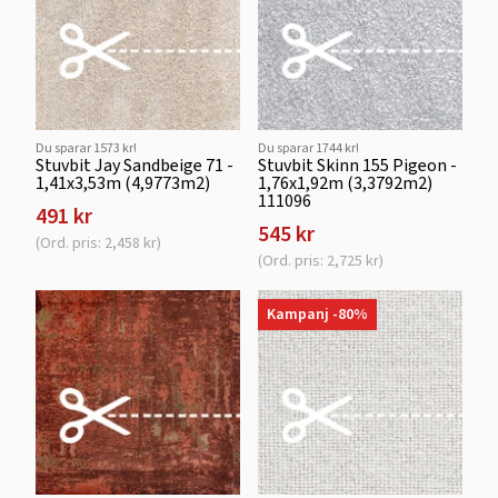
Du sparar 1573 kr!
Du sparar 1744 kr!
Stuvbit Jay Sandbeige 71 -
Stuvbit Skinn 155 Pigeon -
1,41x3,53m (4,9773m2)
1,76x1,92m (3,3792m2)
111096
491 kr
545 kr
(Ord. pris: 2,458 kr)
(Ord. pris: 2,725 kr)
Kampanj -80%