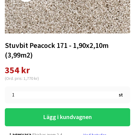
Stuvbit Peacock 171 - 1,90x2,10m
(3,99m2)
354 kr
(Ord. pris: 1,770 kr)
st
Lägg i kundvagnen
Lagervara
Skickas inom 2-4