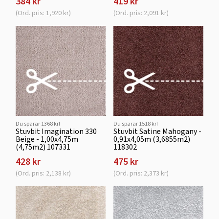
384 kr
419 kr
(Ord. pris: 1,920 kr)
(Ord. pris: 2,091 kr)
Du sparar 1368 kr!
Du sparar 1518 kr!
Stuvbit Imagination 330
Stuvbit Satine Mahogany -
Beige - 1,00x4,75m
0,91x4,05m (3,6855m2)
(4,75m2) 107331
118302
428 kr
475 kr
(Ord. pris: 2,138 kr)
(Ord. pris: 2,373 kr)