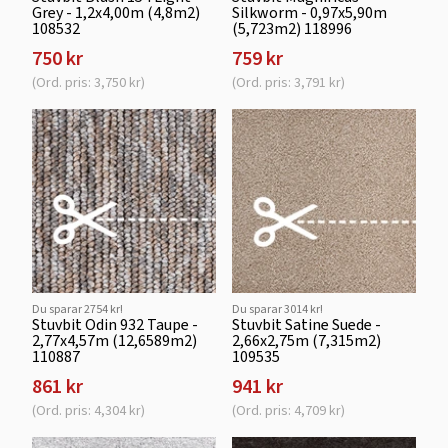
Grey - 1,2x4,00m (4,8m2)
Silkworm - 0,97x5,90m
108532
(5,723m2) 118996
750 kr
759 kr
(Ord. pris: 3,750 kr)
(Ord. pris: 3,791 kr)
Du sparar 2754 kr!
Du sparar 3014 kr!
Stuvbit Odin 932 Taupe -
Stuvbit Satine Suede -
2,77x4,57m (12,6589m2)
2,66x2,75m (7,315m2)
110887
109535
861 kr
941 kr
(Ord. pris: 4,304 kr)
(Ord. pris: 4,709 kr)