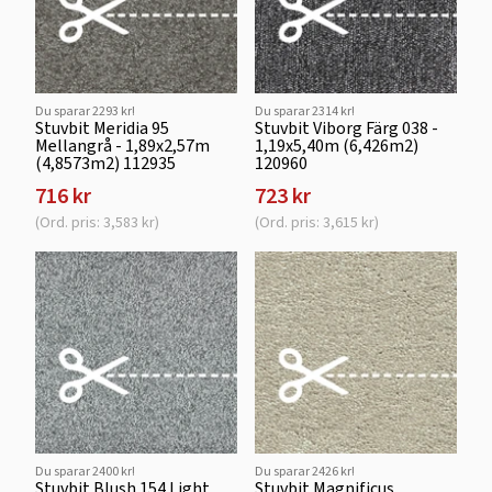
Du sparar 2293 kr!
Du sparar 2314 kr!
Stuvbit Meridia 95
Stuvbit Viborg Färg 038 -
Mellangrå - 1,89x2,57m
1,19x5,40m (6,426m2)
(4,8573m2) 112935
120960
716 kr
723 kr
(Ord. pris: 3,583 kr)
(Ord. pris: 3,615 kr)
Du sparar 2400 kr!
Du sparar 2426 kr!
Stuvbit Blush 154 Light
Stuvbit Magnificus