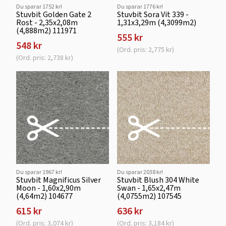
Du sparar 1752 kr!
Du sparar 1776 kr!
Stuvbit Golden Gate 2
Stuvbit Sora Vit 339 -
Rost - 2,35x2,08m
1,31x3,29m (4,3099m2)
(4,888m2) 111971
555 kr
548 kr
(Ord. pris: 2,775 kr)
(Ord. pris: 2,738 kr)
Du sparar 1967 kr!
Du sparar 2038 kr!
Stuvbit Magnificus Silver
Stuvbit Blush 304 White
Moon - 1,60x2,90m
Swan - 1,65x2,47m
(4,64m2) 104677
(4,0755m2) 107545
615 kr
636 kr
(Ord. pris: 3,074 kr)
(Ord. pris: 3,184 kr)