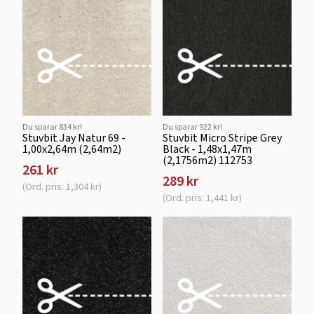
Du sparar 834 kr!
Du sparar 922 kr!
Stuvbit Jay Natur 69 -
Stuvbit Micro Stripe Grey
1,00x2,64m (2,64m2)
Black - 1,48x1,47m
(2,1756m2) 112753
261 kr
289 kr
(Ord. pris: 1,304 kr)
(Ord. pris: 1,441 kr)