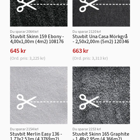
Du sparar 2064 kr!
Du sparar 2120 kr!
Stuvbit Skinn 159 Ebony -
Stuvbit Una Casa Mörkgrå
4,00x1,00m (4m2) 108176
- 2,50x2,00m (5m2) 120346
645 kr
663 kr
(Ord. pris: 3,225 kr)
(Ord. pris: 3,313 kr)
Du sparar 2154 kr!
Du sparar 2253 kr!
Stuvbit Merlin Easy 136 -
Stuvbit Skinn 165 Graphite
1,73x2,53m (4,3769m2)
- 1,48x2,95m (4,366m2)