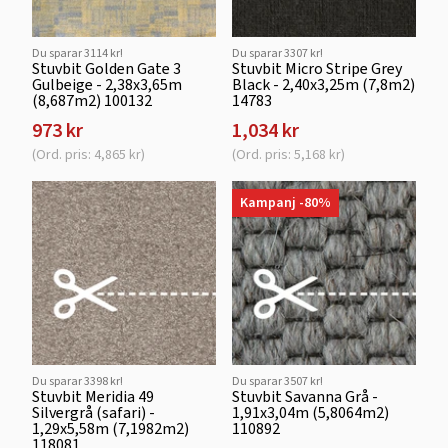
Du sparar 3114 kr!
Du sparar 3307 kr!
Stuvbit Golden Gate 3
Stuvbit Micro Stripe Grey
Gulbeige - 2,38x3,65m
Black - 2,40x3,25m (7,8m2)
(8,687m2) 100132
14783
973 kr
1,034 kr
(Ord. pris: 4,865 kr)
(Ord. pris: 5,168 kr)
Kampanj -80%
Du sparar 3398 kr!
Du sparar 3507 kr!
Stuvbit Meridia 49
Stuvbit Savanna Grå -
Silvergrå (safari) -
1,91x3,04m (5,8064m2)
1,29x5,58m (7,1982m2)
110892
118081