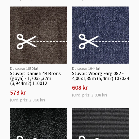
Du sparar 1830 kr!
Du sparar 1944 kr!
Stuvbit Danieli 44 Brons
Stuvbit Viborg Färg 082 -
(goya) - 1,70x2,32m
4,00x1,35m (5,4m2) 107034
(3,944m2) 110012
608 kr
573 kr
(Ord. pris: 3,038 kr)
(Ord. pris: 2,860 kr)