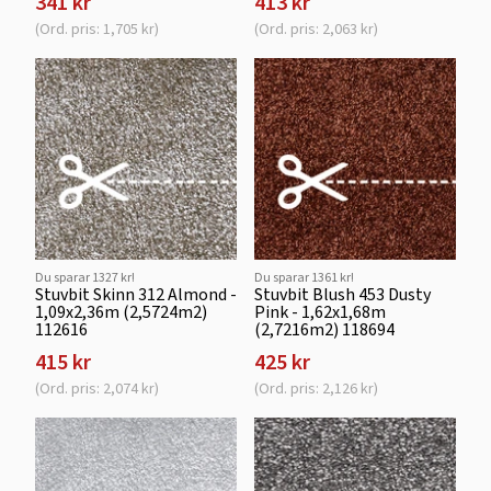
341 kr
413 kr
(Ord. pris: 1,705 kr)
(Ord. pris: 2,063 kr)
Du sparar 1327 kr!
Du sparar 1361 kr!
Stuvbit Skinn 312 Almond -
Stuvbit Blush 453 Dusty
1,09x2,36m (2,5724m2)
Pink - 1,62x1,68m
112616
(2,7216m2) 118694
415 kr
425 kr
(Ord. pris: 2,074 kr)
(Ord. pris: 2,126 kr)