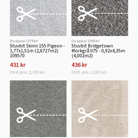
Du sparar 1379 kr!
Du sparar 1396 kr!
Stuvbit Skinn 155 Pigeon -
Stuvbit Bridgetown
1,77x1,51m (2,6727m2)
Mörkgrå 075 - 0,92x4,35m
109570
(4,002m2)
431 kr
436 kr
(Ord. pris: 2,155 kr)
(Ord. pris: 2,181 kr)