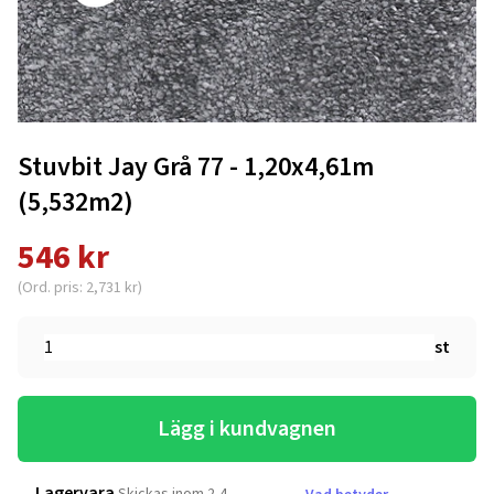
Stuvbit Jay Grå 77 - 1,20x4,61m
(5,532m2)
546 kr
(Ord. pris: 2,731 kr)
st
Lägg i kundvagnen
Lagervara
Skickas inom 2-4