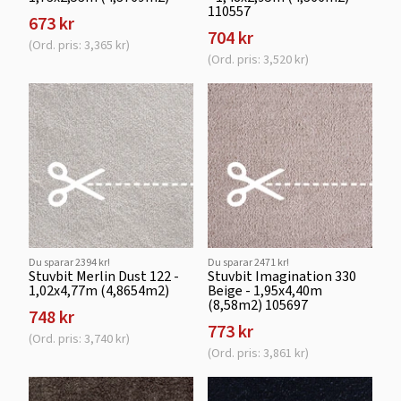
110557
673 kr
704 kr
(Ord. pris: 3,365 kr)
(Ord. pris: 3,520 kr)
Du sparar 2394 kr!
Du sparar 2471 kr!
Stuvbit Merlin Dust 122 -
Stuvbit Imagination 330
1,02x4,77m (4,8654m2)
Beige - 1,95x4,40m
(8,58m2) 105697
748 kr
773 kr
(Ord. pris: 3,740 kr)
(Ord. pris: 3,861 kr)