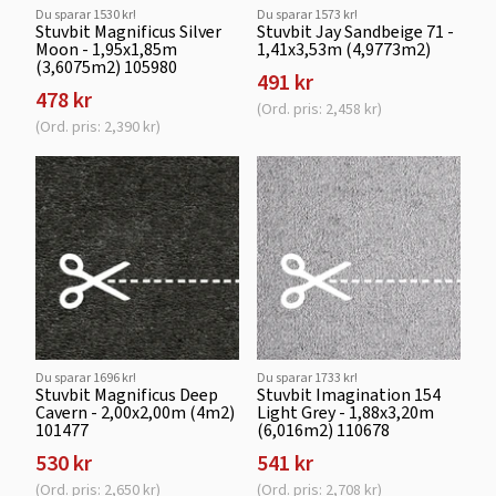
Du sparar 1530 kr!
Du sparar 1573 kr!
Stuvbit Magnificus Silver
Stuvbit Jay Sandbeige 71 -
Moon - 1,95x1,85m
1,41x3,53m (4,9773m2)
(3,6075m2) 105980
491 kr
478 kr
(Ord. pris: 2,458 kr)
(Ord. pris: 2,390 kr)
Du sparar 1696 kr!
Du sparar 1733 kr!
Stuvbit Magnificus Deep
Stuvbit Imagination 154
Cavern - 2,00x2,00m (4m2)
Light Grey - 1,88x3,20m
101477
(6,016m2) 110678
530 kr
541 kr
(Ord. pris: 2,650 kr)
(Ord. pris: 2,708 kr)