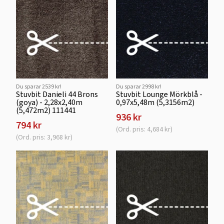
Du sparar 2539 kr!
Du sparar 2998 kr!
Stuvbit Danieli 44 Brons
Stuvbit Lounge Mörkblå -
(goya) - 2,28x2,40m
0,97x5,48m (5,3156m2)
(5,472m2) 111441
936 kr
794 kr
(Ord. pris: 4,684 kr)
(Ord. pris: 3,968 kr)