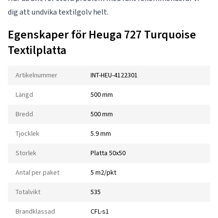
dig att undvika textilgolv helt.
Egenskaper för Heuga 727 Turquoise
Textilplatta
Artikelnummer
INT-HEU-4122301
Längd
500 mm
Bredd
500 mm
Tjocklek
5.9 mm
Storlek
Platta 50x50
Antal per paket
5 m2/pkt
Totalvikt
535
Brandklassad
CFL-s1