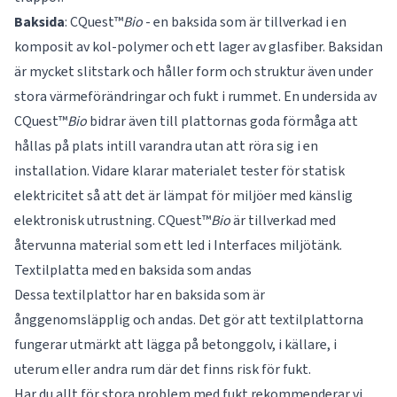
Baksida
: CQuest™
Bio
- en baksida som är tillverkad i en
komposit av kol-polymer och ett lager av glasfiber. Baksidan
är mycket slitstark och håller form och struktur även under
stora värmeförändringar och fukt i rummet. En undersida av
CQuest™
Bio
bidrar även till plattornas goda förmåga att
hållas på plats intill varandra utan att röra sig i en
installation. Vidare klarar materialet tester för statisk
elektricitet så att det är lämpat för miljöer med känslig
elektronisk utrustning. CQuest™
Bio
är tillverkad med
återvunna material som ett led i Interfaces miljötänk.
Textilplatta med en baksida som andas
Dessa textilplattor har en baksida som är
ånggenomsläpplig och andas. Det gör att textilplattorna
fungerar utmärkt att lägga på betonggolv, i källare, i
uterum eller andra rum där det finns risk för fukt.
Har du allt för stora problem med fukt rekommenderar vi