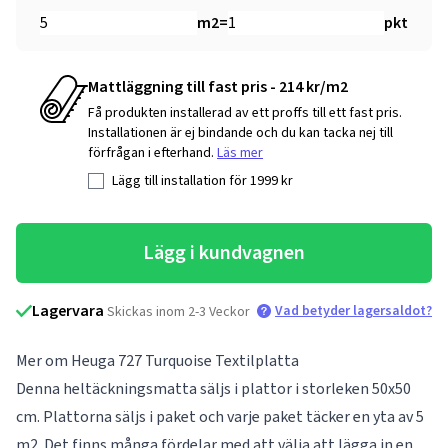
m2
=
pkt
Mattläggning till fast pris - 214 kr/m2
Få produkten installerad av ett proffs till ett fast pris.
Installationen är ej bindande och du kan tacka nej till
förfrågan i efterhand.
Läs mer
Lägg till installation för
1999
kr
Lägg i kundvagnen
Lagervara
Vad betyder lagersaldot?
Skickas inom 2-3 Veckor
Mer om Heuga 727 Turquoise Textilplatta
Denna heltäckningsmatta säljs i plattor i storleken 50x50
cm. Plattorna säljs i paket och varje paket täcker en yta av 5
m2. Det finns många fördelar med att välja att lägga in en