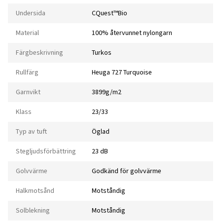
Undersida
CQuest™Bio
Material
100% återvunnet nylongarn
Färgbeskrivning
Turkos
Rullfärg
Heuga 727 Turquoise
Garnvikt
3899g/m2
Klass
23/33
Typ av tuft
Öglad
Stegljudsförbättring
23 dB
Golvvärme
Godkänd för golvvärme
Halkmotsånd
Motståndig
Solblekning
Motståndig