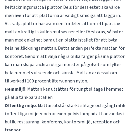
heltäckningsmatta i plattor. Dels för dess estetiska värde
men även för att plattorna är väldigt smidiga att lägga in.
Att välja plattor har även den fördelen att om ett parti av
mattan kraftigt skulle smutsas ner eller förstöras, så byter
man med enkelhet bara ut en platta istället för att byta
hela heltäckningsmattan. Detta är den perfekta mattan för
kontoret. Genom att välja några olika färger på sina plattor
kan man skapa vackra rutiga mönster på golvet som lyfter
hela rummets utseende och känsla. Mattan är dessutom
tillverkad i 100 procent återvunnen nylon.
Hemmiljö
: Mattan kan utsättas för tungt slitage i hemmet
på alla tänkbara ställen.
Offentlig
miljö
: Mattan utstår starkt slitage och gångtrafik
i offentliga miljöer och är exempelvis lämpad att användas i
butik, restaurang, konferens, kontorsmiljö, reception och
trappor.