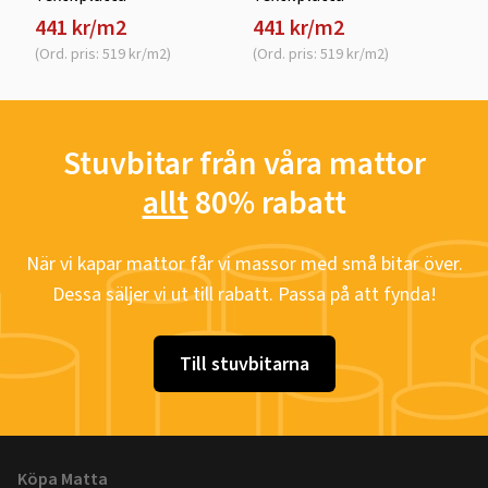
441 kr/m2
441 kr/m2
(Ord. pris: 519 kr/m2)
(Ord. pris: 519 kr/m2)
Stuvbitar från våra mattor
allt
80% rabatt
När vi kapar mattor får vi massor med små bitar över.
Dessa säljer vi ut till rabatt. Passa på att fynda!
Till stuvbitarna
Köpa Matta