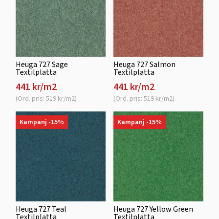
Heuga 727 Sage
Heuga 727 Salmon
Textilplatta
Textilplatta
441 kr/m2
441 kr/m2
(Ord. pris: 519 kr/m2)
(Ord. pris: 519 kr/m2)
Kampanj -15%
Kampanj -15%
Heuga 727 Teal
Heuga 727 Yellow Green
Textilplatta
Textilplatta