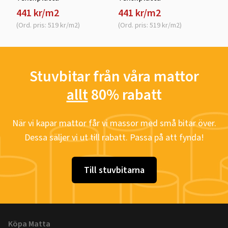
441 kr/m2
441 kr/m2
(Ord. pris: 519 kr/m2)
(Ord. pris: 519 kr/m2)
Stuvbitar från våra mattor
allt
80% rabatt
När vi kapar mattor får vi massor med små bitar över.
Dessa säljer vi ut till rabatt. Passa på att fynda!
Till stuvbitarna
Köpa Matta