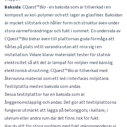
Baksida
: CQuest™
Bio
- en baksida som är tillverkad i en
komposit av kol-polymer och ett lager av glasfiber. Baksidan
är mycket slitstark och håller form och struktur även under
stora värmeförändringar och fukt i rummet. En undersida av
CQuest™
Bio
bidrar även till plattornas goda förmåga att
hållas på plats intill varandra utan att röra sig i en
installation. Vidare klarar materialet tester för statisk
elektricitet så att det är lämpat för miljöer med känslig
elektronisk utrustning. CQuest™
Bio
är tillverkad med
återvunna material som ett led i Interfaces miljötänk.
Textilplatta med en baksida som andas
Dessa textilplattor har en baksida som är
ånggenomsläpplig och andas. Det gör att textilplattorna
fungerar utmärkt att lägga på betonggolv, i källare, i
uterum eller andra rum där det finns risk för fukt.
Har du allt för stora problem med fukt rekommenderar vi