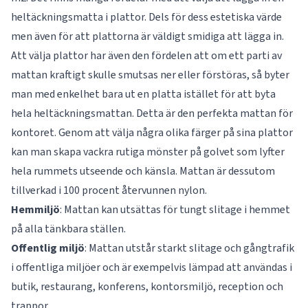
heltäckningsmatta i plattor. Dels för dess estetiska värde
men även för att plattorna är väldigt smidiga att lägga in.
Att välja plattor har även den fördelen att om ett parti av
mattan kraftigt skulle smutsas ner eller förstöras, så byter
man med enkelhet bara ut en platta istället för att byta
hela heltäckningsmattan. Detta är den perfekta mattan för
kontoret. Genom att välja några olika färger på sina plattor
kan man skapa vackra rutiga mönster på golvet som lyfter
hela rummets utseende och känsla. Mattan är dessutom
tillverkad i 100 procent återvunnen nylon.
Hemmiljö
: Mattan kan utsättas för tungt slitage i hemmet
på alla tänkbara ställen.
Offentlig
miljö
: Mattan utstår starkt slitage och gångtrafik
i offentliga miljöer och är exempelvis lämpad att användas i
butik, restaurang, konferens, kontorsmiljö, reception och
trappor.