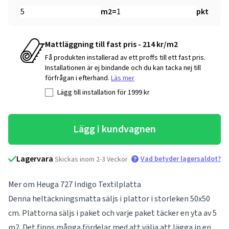
m2
=
pkt
Mattläggning till fast pris - 214 kr/m2
Få produkten installerad av ett proffs till ett fast pris.
Installationen är ej bindande och du kan tacka nej till
förfrågan i efterhand.
Läs mer
Lägg till installation för
1999
kr
Lägg i kundvagnen
Lagervara
Vad betyder lagersaldot?
Skickas inom 2-3 Veckor
Mer om Heuga 727 Indigo Textilplatta
Denna heltäckningsmatta säljs i plattor i storleken 50x50
cm. Plattorna säljs i paket och varje paket täcker en yta av 5
m2. Det finns många fördelar med att välja att lägga in en