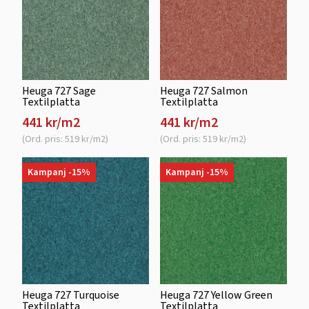
Heuga 727 Sage
Heuga 727 Salmon
Textilplatta
Textilplatta
441 kr/m2
441 kr/m2
(Ord. pris: 519 kr/m2)
(Ord. pris: 519 kr/m2)
Kampanj -15%
Kampanj -15%
Heuga 727 Turquoise
Heuga 727 Yellow Green
Textilplatta
Textilplatta