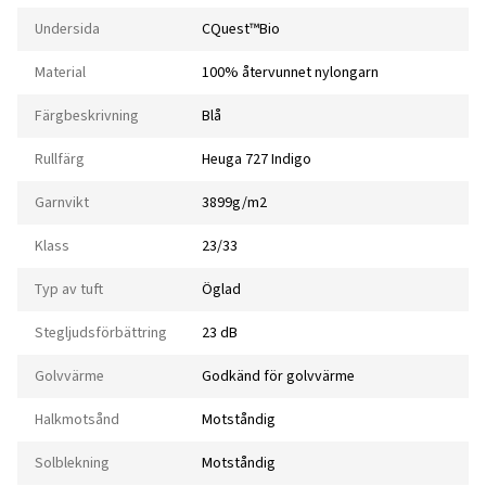
Undersida
CQuest™Bio
Material
100% återvunnet nylongarn
Färgbeskrivning
Blå
Rullfärg
Heuga 727 Indigo
Garnvikt
3899g/m2
Klass
23/33
Typ av tuft
Öglad
Stegljudsförbättring
23 dB
Golvvärme
Godkänd för golvvärme
Halkmotsånd
Motståndig
Solblekning
Motståndig