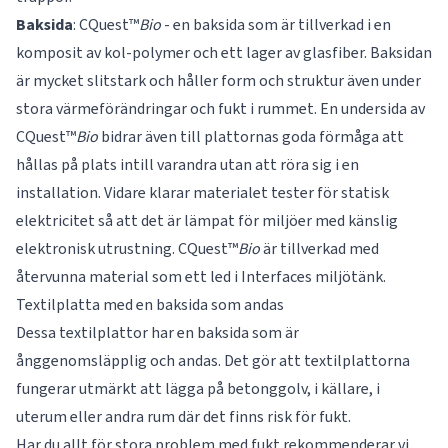
Baksida
: CQuest™
Bio
- en baksida som är tillverkad i en
komposit av kol-polymer och ett lager av glasfiber. Baksidan
är mycket slitstark och håller form och struktur även under
stora värmeförändringar och fukt i rummet. En undersida av
CQuest™
Bio
bidrar även till plattornas goda förmåga att
hållas på plats intill varandra utan att röra sig i en
installation. Vidare klarar materialet tester för statisk
elektricitet så att det är lämpat för miljöer med känslig
elektronisk utrustning. CQuest™
Bio
är tillverkad med
återvunna material som ett led i Interfaces miljötänk.
Textilplatta med en baksida som andas
Dessa textilplattor har en baksida som är
ånggenomsläpplig och andas. Det gör att textilplattorna
fungerar utmärkt att lägga på betonggolv, i källare, i
uterum eller andra rum där det finns risk för fukt.
Har du allt för stora problem med fukt rekommenderar vi