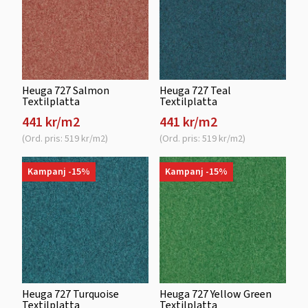
Heuga 727 Salmon
Heuga 727 Teal
Textilplatta
Textilplatta
441 kr/m2
441 kr/m2
(Ord. pris: 519 kr/m2)
(Ord. pris: 519 kr/m2)
Kampanj -15%
Kampanj -15%
Heuga 727 Turquoise
Heuga 727 Yellow Green
Textilplatta
Textilplatta