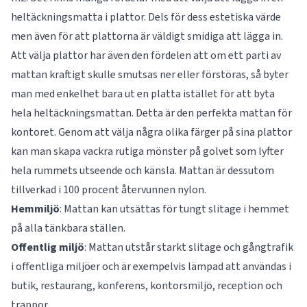
heltäckningsmatta i plattor. Dels för dess estetiska värde
men även för att plattorna är väldigt smidiga att lägga in.
Att välja plattor har även den fördelen att om ett parti av
mattan kraftigt skulle smutsas ner eller förstöras, så byter
man med enkelhet bara ut en platta istället för att byta
hela heltäckningsmattan. Detta är den perfekta mattan för
kontoret. Genom att välja några olika färger på sina plattor
kan man skapa vackra rutiga mönster på golvet som lyfter
hela rummets utseende och känsla. Mattan är dessutom
tillverkad i 100 procent återvunnen nylon.
Hemmiljö
: Mattan kan utsättas för tungt slitage i hemmet
på alla tänkbara ställen.
Offentlig
miljö
: Mattan utstår starkt slitage och gångtrafik
i offentliga miljöer och är exempelvis lämpad att användas i
butik, restaurang, konferens, kontorsmiljö, reception och
trappor.