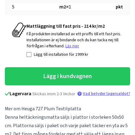
m2
=
pkt
Mattläggning till fast pris - 214 kr/m2
Få produkten installerad av ett proffs till ett fast pris.
Installationen är ej bindande och du kan tacka nej till
förfrågan i efterhand.
Läs mer
Lägg till installation för
1999
kr
Lägg i kundvagnen
Lagervara
Vad betyder lagersaldot?
Skickas inom 2-3 Veckor
Mer om Heuga 727 Plum Textilplatta
Denna heltäckningsmatta säljs i plattor i storleken 50x50
cm. Plattorna säljs i paket och varje paket täcker en yta av 5
m2. Det finns många fördelar med att välja att lägga in en