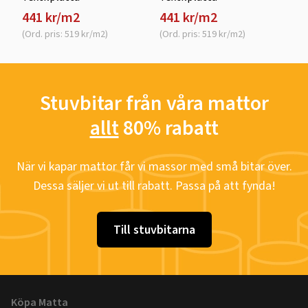
441 kr/m2
441 kr/m2
(Ord. pris: 519 kr/m2)
(Ord. pris: 519 kr/m2)
Stuvbitar från våra mattor
allt
80% rabatt
När vi kapar mattor får vi massor med små bitar över.
Dessa säljer vi ut till rabatt. Passa på att fynda!
Till stuvbitarna
Köpa Matta