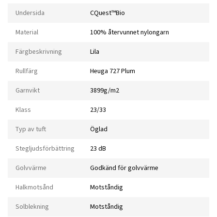
Undersida
CQuest™Bio
Material
100% återvunnet nylongarn
Färgbeskrivning
Lila
Rullfärg
Heuga 727 Plum
Garnvikt
3899g/m2
Klass
23/33
Typ av tuft
Öglad
Stegljudsförbättring
23 dB
Golvvärme
Godkänd för golvvärme
Halkmotsånd
Motståndig
Solblekning
Motståndig