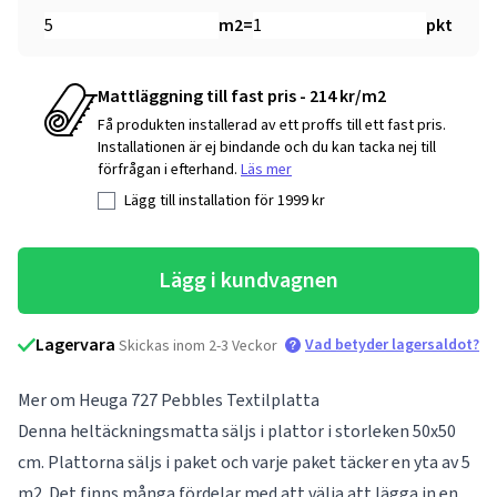
m2
=
pkt
Mattläggning till fast pris - 214 kr/m2
Få produkten installerad av ett proffs till ett fast pris.
Installationen är ej bindande och du kan tacka nej till
förfrågan i efterhand.
Läs mer
Lägg till installation för
1999
kr
Lägg i kundvagnen
Lagervara
Vad betyder lagersaldot?
Skickas inom 2-3 Veckor
Mer om Heuga 727 Pebbles Textilplatta
Denna heltäckningsmatta säljs i plattor i storleken 50x50
cm. Plattorna säljs i paket och varje paket täcker en yta av 5
m2. Det finns många fördelar med att välja att lägga in en