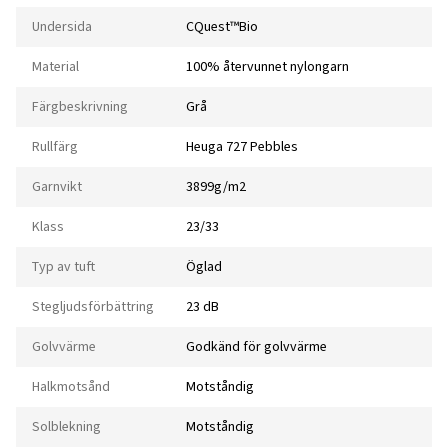
Undersida
CQuest™Bio
Material
100% återvunnet nylongarn
Färgbeskrivning
Grå
Rullfärg
Heuga 727 Pebbles
Garnvikt
3899g/m2
Klass
23/33
Typ av tuft
Öglad
Stegljudsförbättring
23 dB
Golvvärme
Godkänd för golvvärme
Halkmotsånd
Motståndig
Solblekning
Motståndig