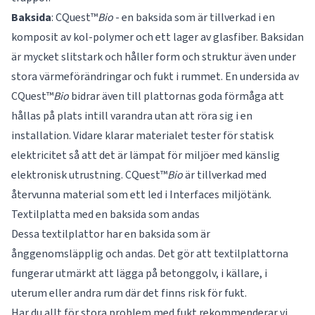
Baksida
: CQuest™
Bio
- en baksida som är tillverkad i en
komposit av kol-polymer och ett lager av glasfiber. Baksidan
är mycket slitstark och håller form och struktur även under
stora värmeförändringar och fukt i rummet. En undersida av
CQuest™
Bio
bidrar även till plattornas goda förmåga att
hållas på plats intill varandra utan att röra sig i en
installation. Vidare klarar materialet tester för statisk
elektricitet så att det är lämpat för miljöer med känslig
elektronisk utrustning. CQuest™
Bio
är tillverkad med
återvunna material som ett led i Interfaces miljötänk.
Textilplatta med en baksida som andas
Dessa textilplattor har en baksida som är
ånggenomsläpplig och andas. Det gör att textilplattorna
fungerar utmärkt att lägga på betonggolv, i källare, i
uterum eller andra rum där det finns risk för fukt.
Har du allt för stora problem med fukt rekommenderar vi