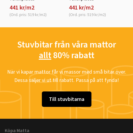
441 kr/m2
441 kr/m2
(Ord. pris: 519 kr/m2)
(Ord. pris: 519 kr/m2)
Stuvbitar från våra mattor
allt
80% rabatt
När vi kapar mattor får vi massor med små bitar över.
Dessa säljer vi ut till rabatt. Passa på att fynda!
Till stuvbitarna
Köpa Matta