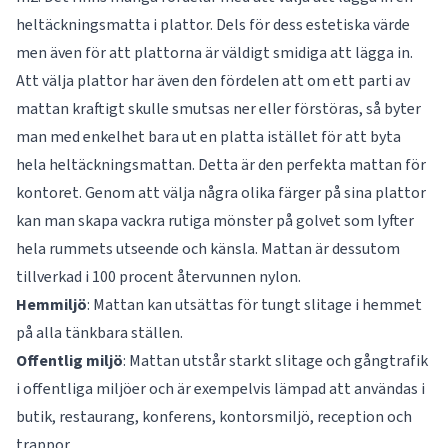
heltäckningsmatta i plattor. Dels för dess estetiska värde
men även för att plattorna är väldigt smidiga att lägga in.
Att välja plattor har även den fördelen att om ett parti av
mattan kraftigt skulle smutsas ner eller förstöras, så byter
man med enkelhet bara ut en platta istället för att byta
hela heltäckningsmattan. Detta är den perfekta mattan för
kontoret. Genom att välja några olika färger på sina plattor
kan man skapa vackra rutiga mönster på golvet som lyfter
hela rummets utseende och känsla. Mattan är dessutom
tillverkad i 100 procent återvunnen nylon.
Hemmiljö
: Mattan kan utsättas för tungt slitage i hemmet
på alla tänkbara ställen.
Offentlig
miljö
: Mattan utstår starkt slitage och gångtrafik
i offentliga miljöer och är exempelvis lämpad att användas i
butik, restaurang, konferens, kontorsmiljö, reception och
trappor.