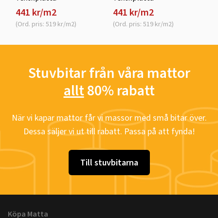
441 kr/m2
441 kr/m2
(Ord. pris: 519 kr/m2)
(Ord. pris: 519 kr/m2)
Stuvbitar från våra mattor
allt
80% rabatt
När vi kapar mattor får vi massor med små bitar över.
Dessa säljer vi ut till rabatt. Passa på att fynda!
Till stuvbitarna
Köpa Matta