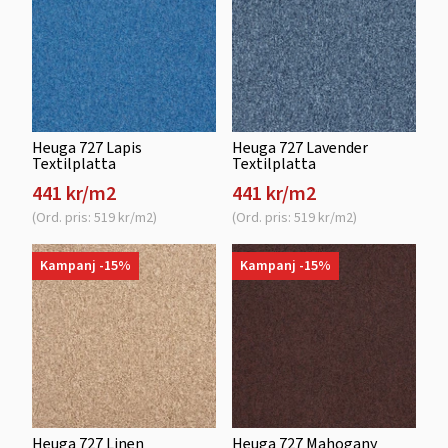
Heuga 727 Lapis
Heuga 727 Lavender
Textilplatta
Textilplatta
441 kr/m2
441 kr/m2
(Ord. pris: 519 kr/m2)
(Ord. pris: 519 kr/m2)
Kampanj -15%
Kampanj -15%
Heuga 727 Linen
Heuga 727 Mahogany