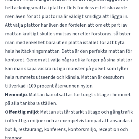
heltäckningsmatta i plattor. Dels för dess estetiska värde
men även för att plattorna är väldigt smidiga att lägga in.
Att välja plattor har även den fördelen att om ett parti av
mattan kraftigt skulle smutsas ner eller förstöras, så byter
man med enkelhet bara ut en platta istället för att byta
hela heltäckningsmattan. Detta är den perfekta mattan för
kontoret. Genom att välja några olika färger på sina plattor
kan man skapa vackra rutiga mönster på golvet som lyfter
hela rummets utseende och känsla. Mattan är dessutom
tillverkad i 100 procent återvunnen nylon.
Hemmiljö
: Mattan kan utsättas för tungt slitage i hemmet
på alla tänkbara ställen.
Offentlig
miljö
: Mattan utstår starkt slitage och gångtrafik
i offentliga miljöer och är exempelvis lämpad att användas i
butik, restaurang, konferens, kontorsmiljö, reception och
trappor.