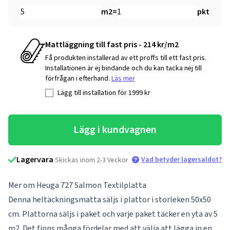
m2
=
pkt
Mattläggning till fast pris - 214 kr/m2
Få produkten installerad av ett proffs till ett fast pris.
Installationen är ej bindande och du kan tacka nej till
förfrågan i efterhand.
Läs mer
Lägg till installation för
1999
kr
Lägg i kundvagnen
Lagervara
Vad betyder lagersaldot?
Skickas inom 2-3 Veckor
Mer om Heuga 727 Salmon Textilplatta
Denna heltäckningsmatta säljs i plattor i storleken 50x50
cm. Plattorna säljs i paket och varje paket täcker en yta av 5
m2. Det finns många fördelar med att välja att lägga in en