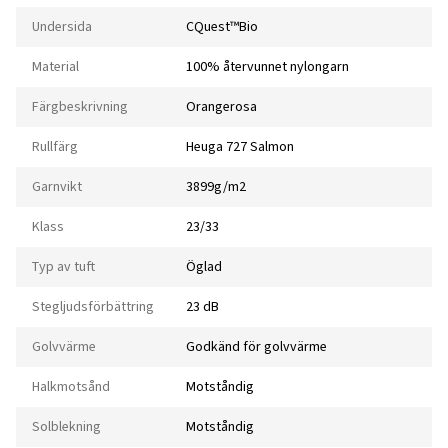
Undersida
CQuest™Bio
Material
100% återvunnet nylongarn
Färgbeskrivning
Orangerosa
Rullfärg
Heuga 727 Salmon
Garnvikt
3899g/m2
Klass
23/33
Typ av tuft
Öglad
Stegljudsförbättring
23 dB
Golvvärme
Godkänd för golvvärme
Halkmotsånd
Motståndig
Solblekning
Motståndig