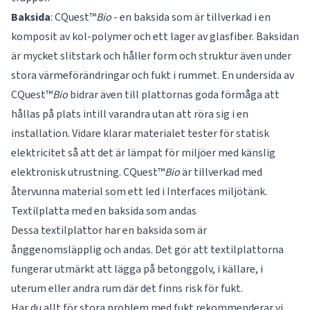
Baksida
: CQuest™
Bio
- en baksida som är tillverkad i en
komposit av kol-polymer och ett lager av glasfiber. Baksidan
är mycket slitstark och håller form och struktur även under
stora värmeförändringar och fukt i rummet. En undersida av
CQuest™
Bio
bidrar även till plattornas goda förmåga att
hållas på plats intill varandra utan att röra sig i en
installation. Vidare klarar materialet tester för statisk
elektricitet så att det är lämpat för miljöer med känslig
elektronisk utrustning. CQuest™
Bio
är tillverkad med
återvunna material som ett led i Interfaces miljötänk.
Textilplatta med en baksida som andas
Dessa textilplattor har en baksida som är
ånggenomsläpplig och andas. Det gör att textilplattorna
fungerar utmärkt att lägga på betonggolv, i källare, i
uterum eller andra rum där det finns risk för fukt.
Har du allt för stora problem med fukt rekommenderar vi