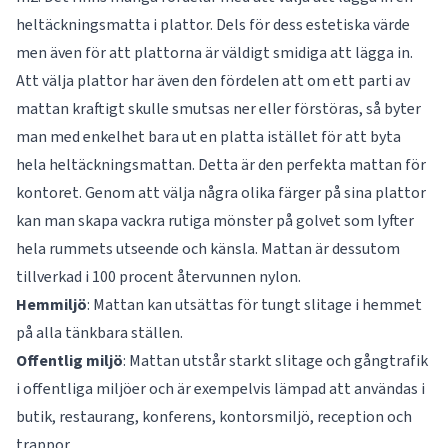
heltäckningsmatta i plattor. Dels för dess estetiska värde
men även för att plattorna är väldigt smidiga att lägga in.
Att välja plattor har även den fördelen att om ett parti av
mattan kraftigt skulle smutsas ner eller förstöras, så byter
man med enkelhet bara ut en platta istället för att byta
hela heltäckningsmattan. Detta är den perfekta mattan för
kontoret. Genom att välja några olika färger på sina plattor
kan man skapa vackra rutiga mönster på golvet som lyfter
hela rummets utseende och känsla. Mattan är dessutom
tillverkad i 100 procent återvunnen nylon.
Hemmiljö
: Mattan kan utsättas för tungt slitage i hemmet
på alla tänkbara ställen.
Offentlig
miljö
: Mattan utstår starkt slitage och gångtrafik
i offentliga miljöer och är exempelvis lämpad att användas i
butik, restaurang, konferens, kontorsmiljö, reception och
trappor.