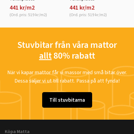
441 kr/m2
441 kr/m2
(Ord. pris: 519 kr/m2)
(Ord. pris: 519 kr/m2)
Stuvbitar från våra mattor
allt
80% rabatt
När vi kapar mattor får vi massor med små bitar över.
Dessa säljer vi ut till rabatt. Passa på att fynda!
Till stuvbitarna
Köpa Matta