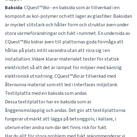
Baksida
: CQuest™
Bio
- en baksida som är tillverkad i en
komposit av kol-polymer och ett lager av glasfiber. Baksidan
är mycket slitstark och håller form och struktur även under
stora värmeförändringar och fukt i rummet. En undersida av
CQuest™
Bio
bidrar även till plattornas goda förmåga att
hållas på plats intill varandra utan att röra sig i en
installation. Vidare klarar materialet tester för statisk
elektricitet så att det är lämpat för miljöer med känslig
elektronisk utrustning. CQuest™
Bio
är tillverkad med
återvunna material som ett led i Interfaces miljötänk.
Textilplatta med en baksida som andas
Dessa textilplattor har en baksida som är
ånggenomsläpplig och andas. Det gör att textilplattorna
fungerar utmärkt att lägga på betonggolv, i källare, i
uterum eller andra rum där det finns risk för fukt.
Har du allt för stora problem med fukt rekommenderar vi