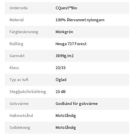
Undersida
CQuest™Bio
Material
100% återvunnet nylongarn
Färgbeskrivning
Mörkgrön
Rullfärg
Heuga 727 Forest
Garnvikt
3899g/m2
Klass
23/33
Typ av tuft
Öglad
Stegljudsförbättring
23 dB
Golvvärme
Godkänd för golvvärme
Halkmotsånd
Motståndig
Solblekning
Motståndig