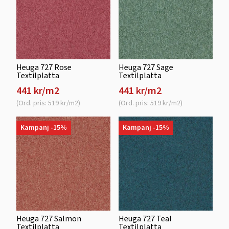
Heuga 727 Rose
Heuga 727 Sage
Textilplatta
Textilplatta
441 kr/m2
441 kr/m2
(Ord. pris: 519 kr/m2)
(Ord. pris: 519 kr/m2)
Kampanj -15%
Kampanj -15%
Heuga 727 Salmon
Heuga 727 Teal
Textilplatta
Textilplatta