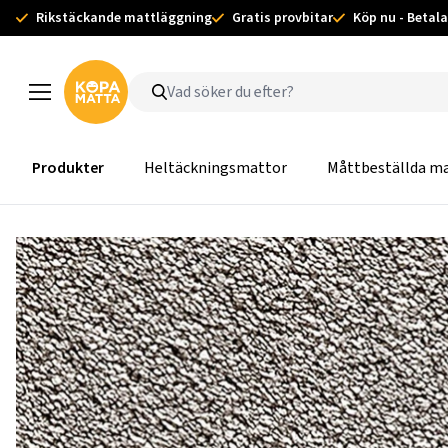
Rikstäckande mattläggning
Gratis provbitar
Köp nu - Betala
Produkter
Heltäckningsmattor
Måttbeställda m