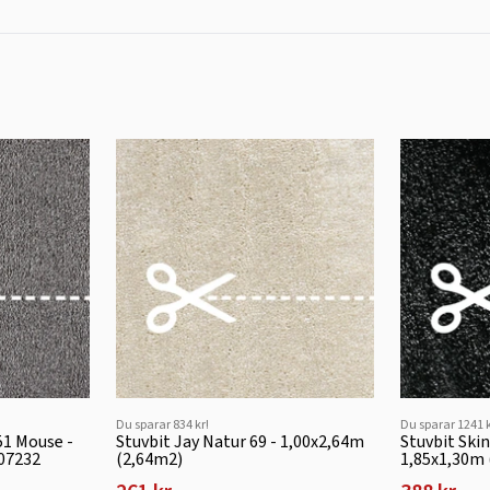
Du sparar 834 kr!
Du sparar 1241 k
51 Mouse -
Stuvbit Jay Natur 69 - 1,00x2,64m
Stuvbit Ski
07232
(2,64m2)
1,85x1,30m 