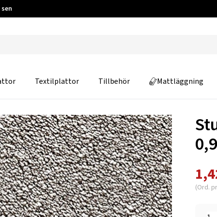
 sen
attor
Textilplattor
Tillbehör
Mattläggning
St
0,
1,4
(Ord. pr