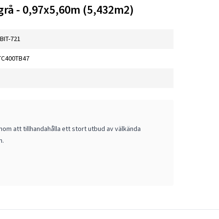
grå - 0,97x5,60m (5,432m2)
BIT-721
TC400TB47
om att tillhandahålla ett stort utbud av välkända
m.