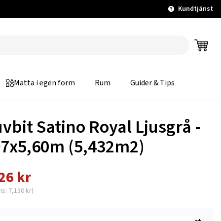
Kundtjänst
Matta i egen form
Rum
Guider & Tips
uvbit Satino Royal Ljusgrå -
97x5,60m (5,432m2)
26 kr
is: 7,130 kr)