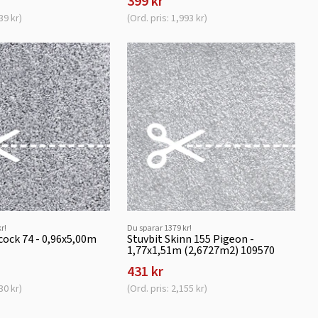
399 kr
39 kr)
(Ord. pris: 1,993 kr)
r!
Du sparar 1379 kr!
cock 74 - 0,96x5,00m
Stuvbit Skinn 155 Pigeon -
1,77x1,51m (2,6727m2) 109570
431 kr
30 kr)
(Ord. pris: 2,155 kr)