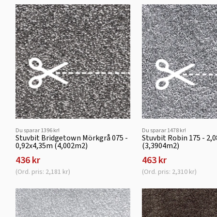
Du sparar 1396 kr!
Du sparar 1478 kr!
Stuvbit Bridgetown Mörkgrå 075 -
Stuvbit Robin 175 - 2,
0,92x4,35m (4,002m2)
(3,3904m2)
436 kr
463 kr
(Ord. pris: 2,181 kr)
(Ord. pris: 2,310 kr)