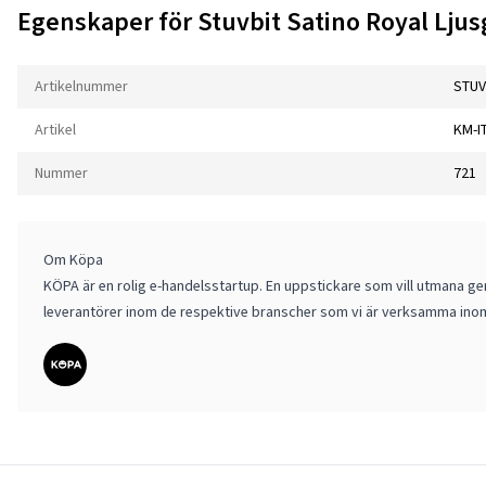
Egenskaper för Stuvbit Satino Royal Ljus
Artikelnummer
STUV
Artikel
KM-I
Nummer
721
Om Köpa
KÖPA är en rolig e-handelsstartup. En uppstickare som vill utmana gen
leverantörer inom de respektive branscher som vi är verksamma ino