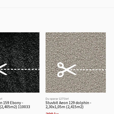
r!
Du sparar 1275 kr!
nn 159 Ebony -
Stuvbit Aeon 129 dolphin -
(2,405m2) 110033
2,30x1,05m (2,415m2)