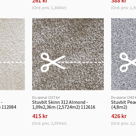
261 kr
388 kr
(Ord. pris: 1,304 kr)
(Ord. pris: 1,9
Du sparar 1327 kr!
Du sparar 1363 k
 -
Stuvbit Skinn 312 Almond -
Stuvbit Pea
) 112084
1,09x2,36m (2,5724m2) 112616
(4,8m2)
415 kr
426 kr
(Ord. pris: 2,074 kr)
(Ord. pris: 2,1