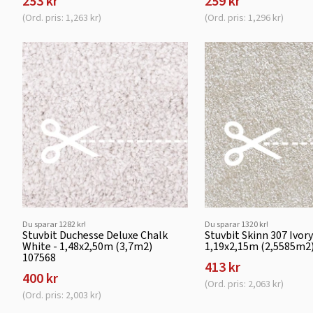
253 kr
259 kr
(Ord. pris: 1,263 kr)
(Ord. pris: 1,296 kr)
Du sparar 1282 kr!
Du sparar 1320 kr!
Stuvbit Duchesse Deluxe Chalk
Stuvbit Skinn 307 Ivory
White - 1,48x2,50m (3,7m2)
1,19x2,15m (2,5585m2
107568
413 kr
400 kr
(Ord. pris: 2,063 kr)
(Ord. pris: 2,003 kr)