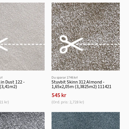
r!
Du sparar 1746 kr!
in Dust 122 -
Stuvbit Skinn 312 Almond -
 (3,41m2)
1,65x2,05m (3,3825m2) 111421
545 kr
21 kr)
(Ord. pris: 2,728 kr)