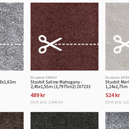
Du sparar 1565 kr!
Du sparar 1678 k
08x1,63m
Stuvbit Satine Mahogany -
Stuvbit Merl
2,45x1,55m (3,7975m2) 107233
1,24x2,75m
489 kr
524 kr
(Ord. pris: 2,445 kr)
(Ord. pris: 2,6