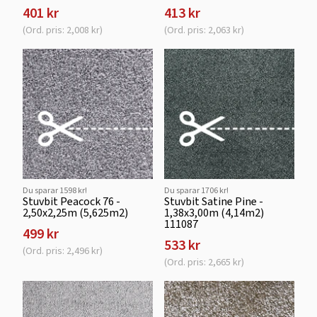
401 kr
413 kr
(Ord. pris: 2,008 kr)
(Ord. pris: 2,063 kr)
Du sparar 1598 kr!
Du sparar 1706 kr!
Stuvbit Peacock 76 -
Stuvbit Satine Pine -
2,50x2,25m (5,625m2)
1,38x3,00m (4,14m2)
111087
499 kr
533 kr
(Ord. pris: 2,496 kr)
(Ord. pris: 2,665 kr)