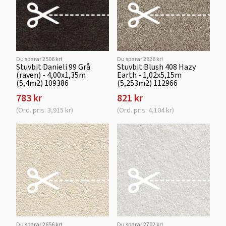
Du sparar 2506 kr!
Du sparar 2626 kr!
Stuvbit Danieli 99 Grå
Stuvbit Blush 408 Hazy
(raven) - 4,00x1,35m
Earth - 1,02x5,15m
(5,4m2) 109386
(5,253m2) 112966
783 kr
821 kr
(Ord. pris: 3,915 kr)
(Ord. pris: 4,104 kr)
Du sparar 2656 kr!
Du sparar 2702 kr!