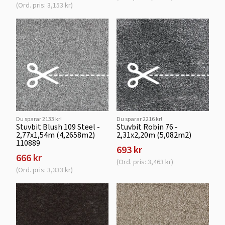
(Ord. pris: 3,153 kr)
Du sparar 2133 kr!
Du sparar 2216 kr!
Stuvbit Blush 109 Steel -
Stuvbit Robin 76 -
2,77x1,54m (4,2658m2)
2,31x2,20m (5,082m2)
110889
693 kr
666 kr
(Ord. pris: 3,463 kr)
(Ord. pris: 3,333 kr)