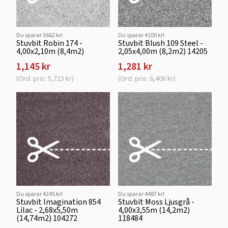
Du sparar 3662 kr!
Du sparar 4100 kr!
Stuvbit Robin 174 -
Stuvbit Blush 109 Steel -
4,00x2,10m (8,4m2)
2,05x4,00m (8,2m2) 14205
1,145 kr
1,281 kr
(Ord. pris: 5,723 kr)
(Ord. pris: 6,406 kr)
Du sparar 4245 kr!
Du sparar 4487 kr!
Stuvbit Imagination 854
Stuvbit Moss Ljusgrå -
Lilac - 2,68x5,50m
4,00x3,55m (14,2m2)
(14,74m2) 104272
118484