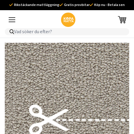
Rikstäckande mattläggning
Gratis provbitar
Köp nu - Betala sen