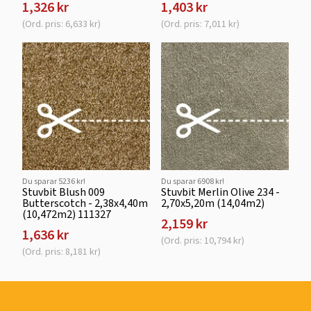
1,326 kr
1,403 kr
(Ord. pris: 6,633 kr)
(Ord. pris: 7,011 kr)
Du sparar 5236 kr!
Du sparar 6908 kr!
Stuvbit Blush 009
Stuvbit Merlin Olive 234 -
Butterscotch - 2,38x4,40m
2,70x5,20m (14,04m2)
(10,472m2) 111327
2,159 kr
1,636 kr
(Ord. pris: 10,794 kr)
(Ord. pris: 8,181 kr)