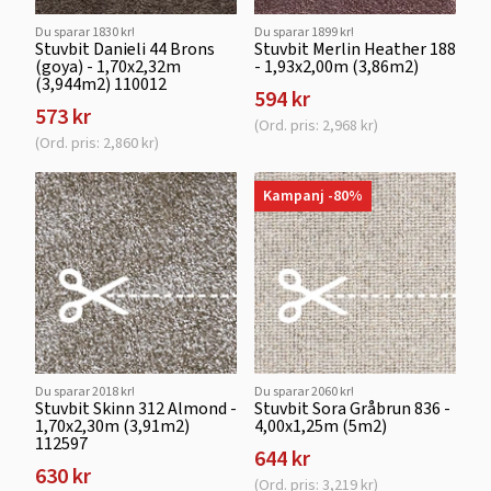
Du sparar 1830 kr!
Du sparar 1899 kr!
Stuvbit Danieli 44 Brons
Stuvbit Merlin Heather 188
(goya) - 1,70x2,32m
- 1,93x2,00m (3,86m2)
(3,944m2) 110012
594 kr
573 kr
(Ord. pris: 2,968 kr)
(Ord. pris: 2,860 kr)
Kampanj -80%
Du sparar 2018 kr!
Du sparar 2060 kr!
Stuvbit Skinn 312 Almond -
Stuvbit Sora Gråbrun 836 -
1,70x2,30m (3,91m2)
4,00x1,25m (5m2)
112597
644 kr
630 kr
(Ord. pris: 3,219 kr)