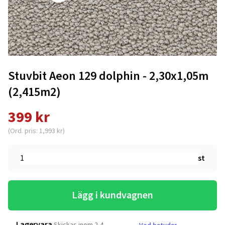
Stuvbit Aeon 129 dolphin - 2,30x1,05m
(2,415m2)
399 kr
(Ord. pris: 1,993 kr)
st
Lägg i kundvagnen
Lagervara
Skickas inom 2-4