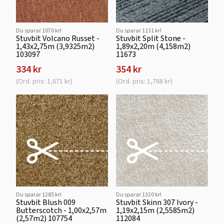
Du sparar 1070 kr!
Du sparar 1131 kr!
Stuvbit Volcano Russet -
Stuvbit Split Stone -
1,43x2,75m (3,9325m2)
1,89x2,20m (4,158m2)
103097
11673
334 kr
354 kr
(Ord. pris: 1,671 kr)
(Ord. pris: 1,768 kr)
Du sparar 1285 kr!
Du sparar 1320 kr!
Stuvbit Blush 009
Stuvbit Skinn 307 Ivory -
Butterscotch - 1,00x2,57m
1,19x2,15m (2,5585m2)
(2,57m2) 107754
112084