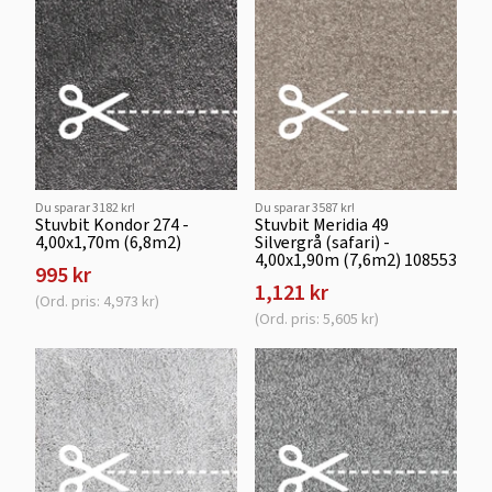
Du sparar 3182 kr!
Du sparar 3587 kr!
Stuvbit Kondor 274 -
Stuvbit Meridia 49
4,00x1,70m (6,8m2)
Silvergrå (safari) -
4,00x1,90m (7,6m2) 108553
995 kr
1,121 kr
(Ord. pris: 4,973 kr)
(Ord. pris: 5,605 kr)