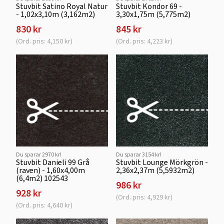
Stuvbit Satino Royal Natur
Stuvbit Kondor 69 -
- 1,02x3,10m (3,162m2)
3,30x1,75m (5,775m2)
830 kr
845 kr
(Ord. pris: 4,150 kr)
(Ord. pris: 4,223 kr)
Du sparar 2970 kr!
Du sparar 3154 kr!
Stuvbit Danieli 99 Grå
Stuvbit Lounge Mörkgrön -
(raven) - 1,60x4,00m
2,36x2,37m (5,5932m2)
(6,4m2) 102543
986 kr
928 kr
(Ord. pris: 4,929 kr)
(Ord. pris: 4,640 kr)