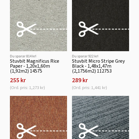
Du sparar 814 kr!
Du sparar 922 kr!
Stuvbit Magnificus Rice
Stuvbit Micro Stripe Grey
Paper - 1,20x1,60m
Black - 1,48x1,47m
(1,92m2) 14575
(2,1756m2) 112753
255 kr
289 kr
(Ord. pris: 1,273 kr)
(Ord. pris: 1,441 kr)