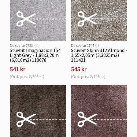
Du sparar 1733 kr!
Du sparar 1746 kr!
Stuvbit Imagination 154
Stuvbit Skinn 312 Almond -
Light Grey - 1,88x3,20m
1,65x2,05m (3,3825m2)
(6,016m2) 110678
111421
541 kr
545 kr
(Ord. pris: 2,708 kr)
(Ord. pris: 2,728 kr)