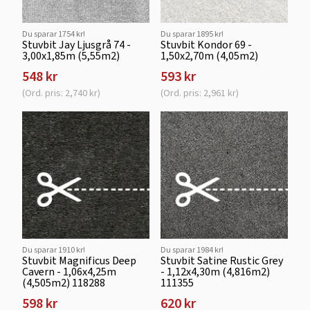
Du sparar 1754 kr!
Du sparar 1895 kr!
Stuvbit Jay Ljusgrå 74 -
Stuvbit Kondor 69 -
3,00x1,85m (5,55m2)
1,50x2,70m (4,05m2)
548 kr
593 kr
(Ord. pris: 2,740 kr)
(Ord. pris: 2,961 kr)
Du sparar 1910 kr!
Du sparar 1984 kr!
Stuvbit Magnificus Deep
Stuvbit Satine Rustic Grey
Cavern - 1,06x4,25m
- 1,12x4,30m (4,816m2)
(4,505m2) 118288
111355
598 kr
620 kr