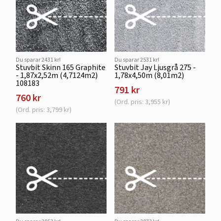
Du sparar 2431 kr!
Du sparar 2531 kr!
Stuvbit Skinn 165 Graphite
Stuvbit Jay Ljusgrå 275 -
- 1,87x2,52m (4,7124m2)
1,78x4,50m (8,01m2)
108183
791 kr
760 kr
(Ord. pris: 3,955 kr)
(Ord. pris: 3,799 kr)