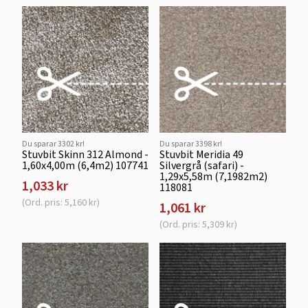
Du sparar 3302 kr!
Du sparar 3398 kr!
Stuvbit Skinn 312 Almond -
Stuvbit Meridia 49
1,60x4,00m (6,4m2) 107741
Silvergrå (safari) -
1,29x5,58m (7,1982m2)
1,033 kr
118081
(Ord. pris: 5,160 kr)
1,061 kr
(Ord. pris: 5,309 kr)