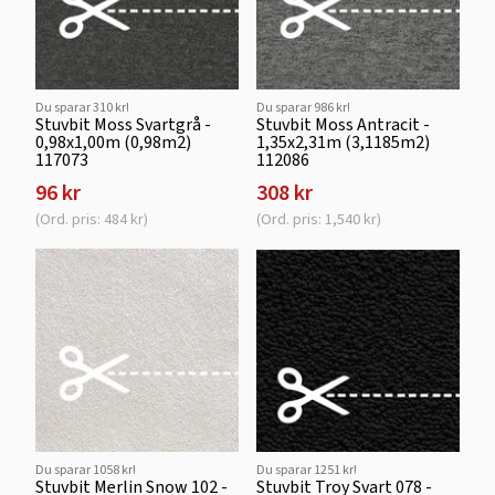
Du sparar 310 kr!
Du sparar 986 kr!
Stuvbit Moss Svartgrå -
Stuvbit Moss Antracit -
0,98x1,00m (0,98m2)
1,35x2,31m (3,1185m2)
117073
112086
96 kr
308 kr
(Ord. pris: 484 kr)
(Ord. pris: 1,540 kr)
Du sparar 1058 kr!
Du sparar 1251 kr!
Stuvbit Merlin Snow 102 -
Stuvbit Troy Svart 078 -