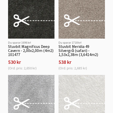
Du sparar 1696 kr!
Du sparar 1718 kr!
Stuvbit Magnificus Deep
Stuvbit Meridia 49
Cavern - 2,00x2,00m (4m2)
Silvergrå (safari) -
101477
1,53x2,38m (3,6414m2)
530 kr
538 kr
(Ord. pris: 2,650 kr)
(Ord. pris: 2,685 kr)