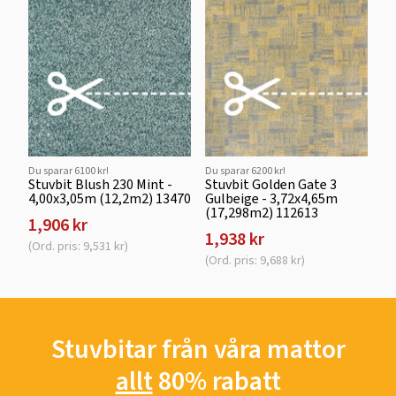
Du sparar 6100 kr!
Du sparar 6200 kr!
Stuvbit Blush 230 Mint -
Stuvbit Golden Gate 3
4,00x3,05m (12,2m2) 13470
Gulbeige - 3,72x4,65m
(17,298m2) 112613
1,906 kr
1,938 kr
(Ord. pris: 9,531 kr)
(Ord. pris: 9,688 kr)
Stuvbitar från våra mattor
allt
80% rabatt