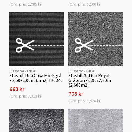
(Ord. pris: 2,985 kr)
(Ord. pris: 3,100 kr)
Du sparar 2120 kr!
Du sparar 2258 kr!
Stuvbit Una Casa Mörkgrå
Stuvbit Satino Royal
- 2,50x2,00m (5m2) 120346
Gråbrun - 0,96x2,80m
(2,688m2)
663 kr
705 kr
(Ord. pris: 3,313 kr)
(Ord. pris: 3,528 kr)