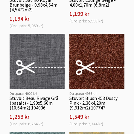
Stuvbit Satino Royal
Stuvbit Lounge Beige -
Brunbeige - 0,98x4,64m
4,00x1,70m (6,8m2)
(4,5472m2)
1,199 kr
1,194 kr
(Ord. pris: 5,993 kr)
(Ord. pris: 5,969 kr)
Du sparar 4009 kr!
Du sparar 4956 kr!
Stuvbit Beau Rivage Grå
Stuvbit Blush 453 Dusty
(basalt) - 1,90x5,60m
Pink - 2,36x4,20m
(10,64m2) 104036
(9,912m2) 107747
1,253 kr
1,549 kr
(Ord. pris: 6,264 kr)
(Ord. pris: 7,744 kr)