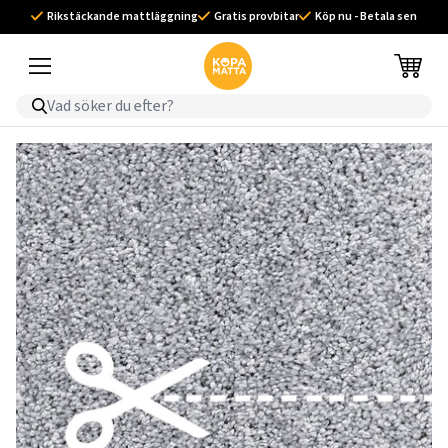
Rikstäckande mattläggning
Gratis provbitar
Köp nu - Betala sen