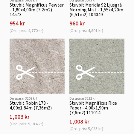
Du sparar 3053 kr!
Du sparar 3073 kr!
Stuvbit Magnificus Pewter
Stuvbit Meridia 92 Ljusgrå
- 1,80x4,00m (7,2m2)
Morning Mist - 1,55x4,20m
14573
(6,51m2) 104049
954 kr
960 kr
(Ord. pris: 4,770 kr)
(Ord. pris: 4,801 kr)
Du sparar 3209 kr!
Du sparar 3222 kr!
Stuvbit Robin 173 -
Stuvbit Magnificus Rice
4,00x1,84m (7,36m2)
Paper - 4,00x1,90m
(7,6m2) 111014
1,003 kr
1,008 kr
(Ord. pris: 5,014 kr)
(Ord. pris: 5,035 kr)