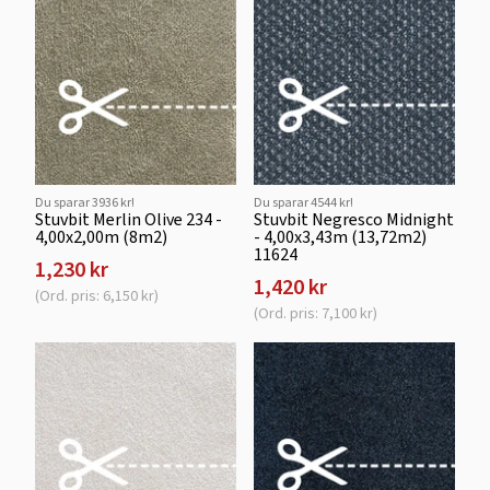
Du sparar 3936 kr!
Du sparar 4544 kr!
Stuvbit Merlin Olive 234 -
Stuvbit Negresco Midnight
4,00x2,00m (8m2)
- 4,00x3,43m (13,72m2)
11624
1,230 kr
1,420 kr
(Ord. pris: 6,150 kr)
(Ord. pris: 7,100 kr)