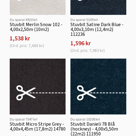
Du sparar 4920 kr!
Du sparar 5109 kr!
Stuvbit Merlin Snow 102 -
Stuvbit Satine Dark Blue -
4,00x2,50m (10m2)
4,00x3,10m (12,4m2)
112236
1,538 kr
1,596 kr
(Ord. pris: 7,688 kr)
(Ord. pris: 7,983 kr)
Du sparar 7547 kr!
Du sparar 10208 kr!
Stuvbit Micro Stripe Grey -
Stuvbit Danieli 78 Blå
4,00x4,45m (17,8m2) 14780
(hockney) - 4,00x5,50m
(22m2) 111950