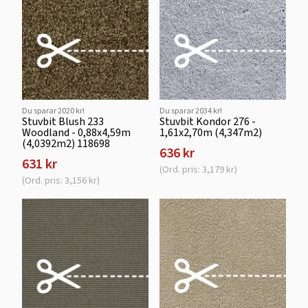
Du sparar 2020 kr!
Du sparar 2034 kr!
Stuvbit Blush 233
Stuvbit Kondor 276 -
Woodland - 0,88x4,59m
1,61x2,70m (4,347m2)
(4,0392m2) 118698
636 kr
631 kr
(Ord. pris: 3,179 kr)
(Ord. pris: 3,156 kr)