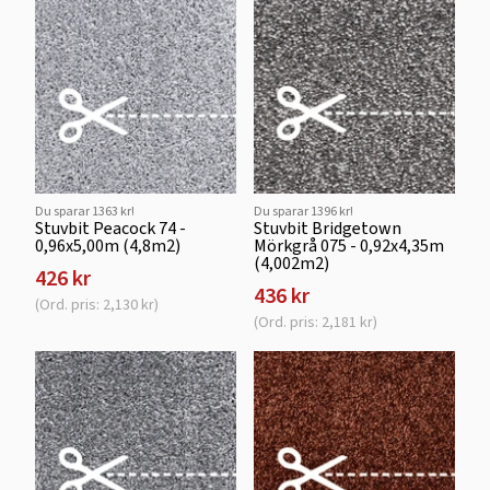
Du sparar 1363 kr!
Du sparar 1396 kr!
Stuvbit Peacock 74 -
Stuvbit Bridgetown
0,96x5,00m (4,8m2)
Mörkgrå 075 - 0,92x4,35m
(4,002m2)
426 kr
436 kr
(Ord. pris: 2,130 kr)
(Ord. pris: 2,181 kr)