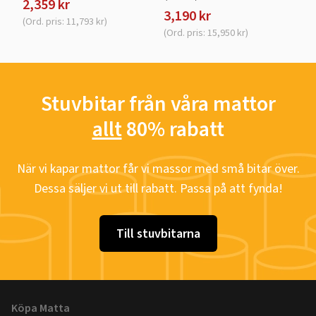
2,359 kr
3,190 kr
(Ord. pris: 11,793 kr)
(Ord. pris: 15,950 kr)
Stuvbitar från våra mattor
allt
80% rabatt
När vi kapar mattor får vi massor med små bitar över.
Dessa säljer vi ut till rabatt. Passa på att fynda!
Till stuvbitarna
Köpa Matta