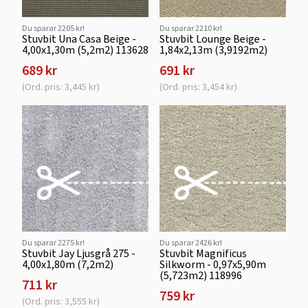
Du sparar 2205 kr!
Du sparar 2210 kr!
Stuvbit Una Casa Beige -
Stuvbit Lounge Beige -
4,00x1,30m (5,2m2) 113628
1,84x2,13m (3,9192m2)
689 kr
691 kr
(Ord. pris: 3,445 kr)
(Ord. pris: 3,454 kr)
Du sparar 2275 kr!
Du sparar 2426 kr!
Stuvbit Jay Ljusgrå 275 -
Stuvbit Magnificus
4,00x1,80m (7,2m2)
Silkworm - 0,97x5,90m
(5,723m2) 118996
711 kr
759 kr
(Ord. pris: 3,555 kr)