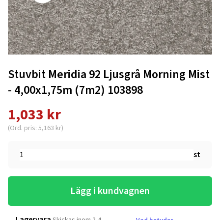
Stuvbit Meridia 92 Ljusgrå Morning Mist
- 4,00x1,75m (7m2) 103898
1,033 kr
(Ord. pris: 5,163 kr)
st
Lägg i kundvagnen
Lagervara
Skickas inom 2-4