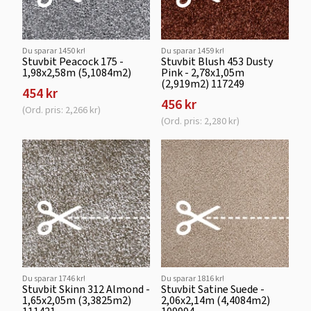
Du sparar 1450 kr!
Du sparar 1459 kr!
Stuvbit Peacock 175 -
Stuvbit Blush 453 Dusty
1,98x2,58m (5,1084m2)
Pink - 2,78x1,05m
(2,919m2) 117249
454 kr
456 kr
(Ord. pris: 2,266 kr)
(Ord. pris: 2,280 kr)
Du sparar 1746 kr!
Du sparar 1816 kr!
Stuvbit Skinn 312 Almond -
Stuvbit Satine Suede -
1,65x2,05m (3,3825m2)
2,06x2,14m (4,4084m2)