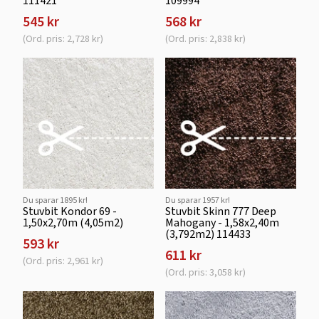
111421
109994
545 kr
568 kr
(Ord. pris: 2,728 kr)
(Ord. pris: 2,838 kr)
Du sparar 1895 kr!
Du sparar 1957 kr!
Stuvbit Kondor 69 -
Stuvbit Skinn 777 Deep
1,50x2,70m (4,05m2)
Mahogany - 1,58x2,40m
(3,792m2) 114433
593 kr
611 kr
(Ord. pris: 2,961 kr)
(Ord. pris: 3,058 kr)