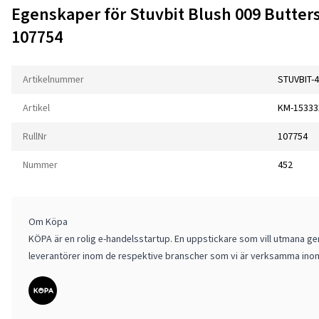
Egenskaper för Stuvbit Blush 009 Butter
107754
Artikelnummer
STUVBIT-
Artikel
KM-15333
RullNr
107754
Nummer
452
Om Köpa
KÖPA är en rolig e-handelsstartup. En uppstickare som vill utmana gen
leverantörer inom de respektive branscher som vi är verksamma ino