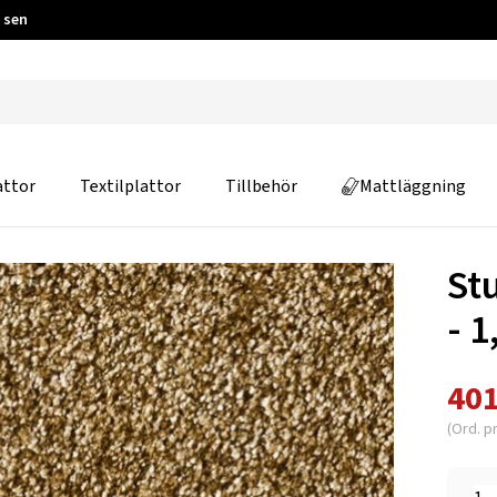
 sen
attor
Textilplattor
Tillbehör
Mattläggning
St
- 
401
(Ord. pr