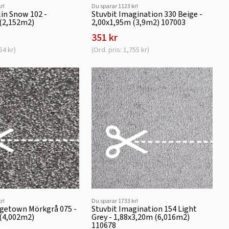
r!
Du sparar 1123 kr!
lin Snow 102 -
Stuvbit Imagination 330 Beige -
 (2,152m2)
2,00x1,95m (3,9m2) 107003
351 kr
54 kr)
(Ord. pris: 1,755 kr)
r!
Du sparar 1733 kr!
dgetown Mörkgrå 075 -
Stuvbit Imagination 154 Light
 (4,002m2)
Grey - 1,88x3,20m (6,016m2)
110678