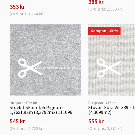
388 kr
353 kr
(Ord. pris: 1,939 kr)
(Ord. pris: 1,764 kr)
Kampanj -80%
Du sparar 1744 kr!
Du sparar 1776 kr!
Stuvbit Skinn 155 Pigeon -
Stuvbit Sora Vit 339 - 
1,76x1,92m (3,3792m2) 111096
(4,3099m2)
545 kr
555 kr
(Ord. pris: 2,725 kr)
(Ord. pris: 2,775 kr)