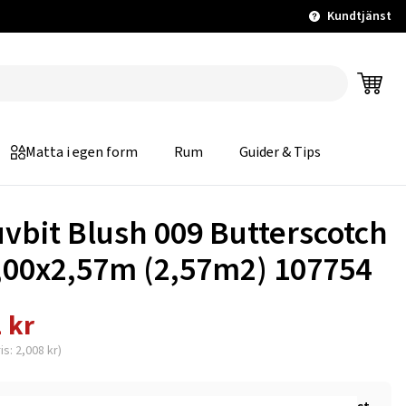
Kundtjänst
Matta i egen form
Rum
Guider & Tips
uvbit Blush 009 Butterscotch
1,00x2,57m (2,57m2) 107754
 kr
is: 2,008 kr)