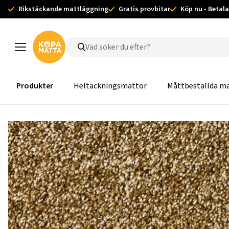
Rikstäckande mattläggning
Gratis provbitar
Köp nu - Betala
Produkter
Heltäckningsmattor
Måttbeställda m