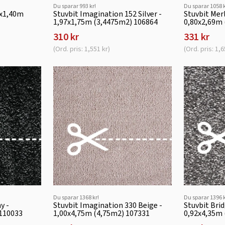
Du sparar 993 kr!
Du sparar 1058 k
9x1,40m
Stuvbit Imagination 152 Silver -
Stuvbit Mer
1,97x1,75m (3,4475m2) 106864
0,80x2,69m
310 kr
331 kr
(Ord. pris: 1,551 kr)
(Ord. pris: 1,6
Du sparar 1368 kr!
Du sparar 1396 k
y -
Stuvbit Imagination 330 Beige -
Stuvbit Bri
 110033
1,00x4,75m (4,75m2) 107331
0,92x4,35m