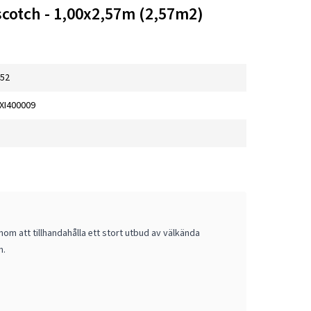
scotch - 1,00x2,57m (2,57m2)
452
XI400009
om att tillhandahålla ett stort utbud av välkända
m.