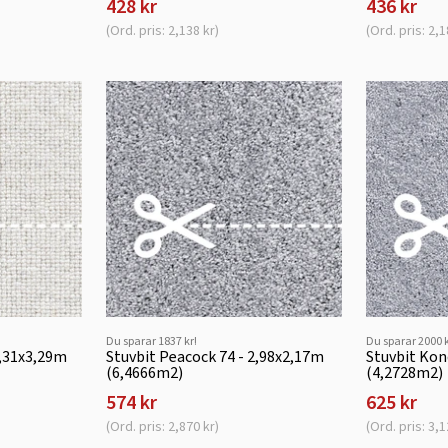
428 kr
436 kr
(Ord. pris: 2,138 kr)
(Ord. pris: 2,1
Du sparar 1837 kr!
Du sparar 2000 k
1,31x3,29m
Stuvbit Peacock 74 - 2,98x2,17m
Stuvbit Kon
(6,4666m2)
(4,2728m2)
574 kr
625 kr
(Ord. pris: 2,870 kr)
(Ord. pris: 3,1