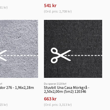
541 kr
81 kr)
(Ord. pris: 2,708 kr)
r!
Du sparar 2120 kr!
dor 276 - 1,96x2,18m
Stuvbit Una Casa Mörkgrå -
2,50x2,00m (5m2) 120346
663 kr
25 kr)
(Ord. pris: 3,313 kr)