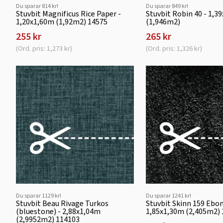
Du sparar 814 kr!
Du sparar 849 kr!
Stuvbit Magnificus Rice Paper -
Stuvbit Robin 40 - 1,3
1,20x1,60m (1,92m2) 14575
(1,946m2)
255 kr
265 kr
(Ord. pris: 1,273 kr)
(Ord. pris: 1,326 kr)
Du sparar 1129 kr!
Du sparar 1241 kr!
Stuvbit Beau Rivage Turkos
Stuvbit Skinn 159 Ebon
(bluestone) - 2,88x1,04m
1,85x1,30m (2,405m2)
(2,9952m2) 114103