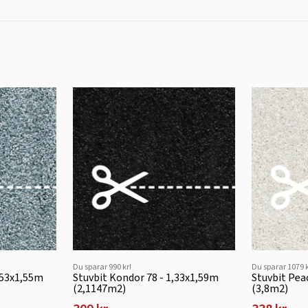
Du sparar 990 kr!
Du sparar 1079 k
,53x1,55m
Stuvbit Kondor 78 - 1,33x1,59m
Stuvbit Pea
(2,1147m2)
(3,8m2)