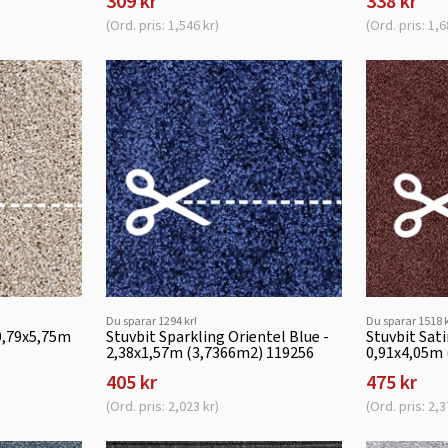
309 kr
338 kr
(Ord. pris: 1,546 kr)
(Ord. pris: 1,6
Du sparar 1294 kr!
Du sparar 1518 k
 0,79x5,75m
Stuvbit Sparkling Orientel Blue -
Stuvbit Sat
2,38x1,57m (3,7366m2) 119256
0,91x4,05m
405 kr
475 kr
(Ord. pris: 2,023 kr)
(Ord. pris: 2,3