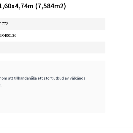
 1,60x4,74m (7,584m2)
T-772
2R400136
om att tillhandahålla ett stort utbud av välkända
m.