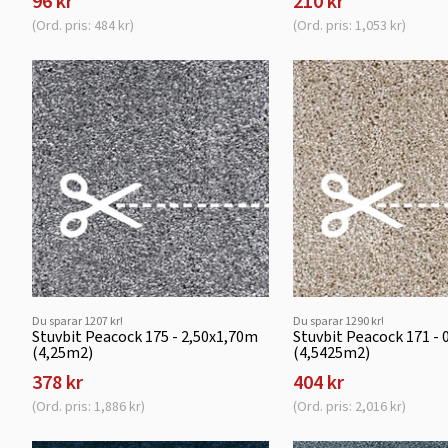
96 kr
210 kr
(Ord. pris: 484 kr)
(Ord. pris: 1,053 kr)
Du sparar 1207 kr!
Du sparar 1290 kr!
Stuvbit Peacock 175 - 2,50x1,70m
Stuvbit Peacock 171 -
(4,25m2)
(4,5425m2)
378 kr
404 kr
(Ord. pris: 1,886 kr)
(Ord. pris: 2,016 kr)