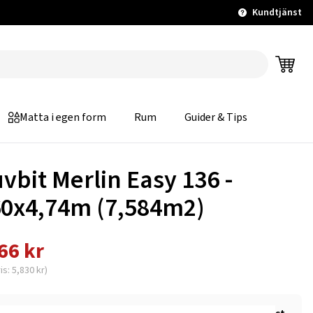
Kundtjänst
Matta i egen form
Rum
Guider & Tips
uvbit Merlin Easy 136 -
60x4,74m (7,584m2)
66 kr
is: 5,830 kr)