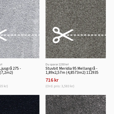
r!
Du sparar 2293 kr!
Ljusgrå 275 -
Stuvbit Meridia 95 Mellangrå -
(7,2m2)
1,89x2,57m (4,8573m2) 112935
716 kr
55 kr)
(Ord. pris: 3,583 kr)