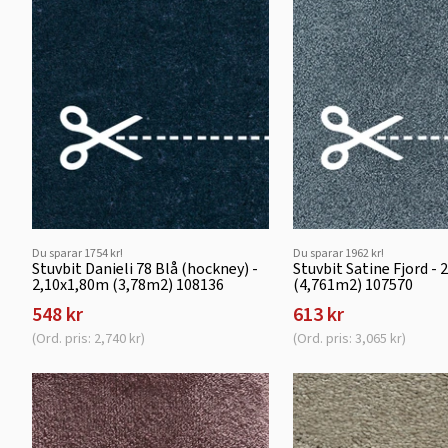
Du sparar 1754 kr!
Du sparar 1962 kr!
Stuvbit Danieli 78 Blå (hockney) -
Stuvbit Satine Fjord -
2,10x1,80m (3,78m2) 108136
(4,761m2) 107570
548 kr
613 kr
(Ord. pris: 2,740 kr)
(Ord. pris: 3,065 kr)