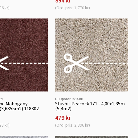
354 kr
86 kr)
(Ord. pris: 1,770 kr)
r!
Du sparar 1534 kr!
ine Mahogany -
Stuvbit Peacock 171 - 4,00x1,35m
 (3,6855m2) 118302
(5,4m2)
479 kr
73 kr)
(Ord. pris: 2,396 kr)