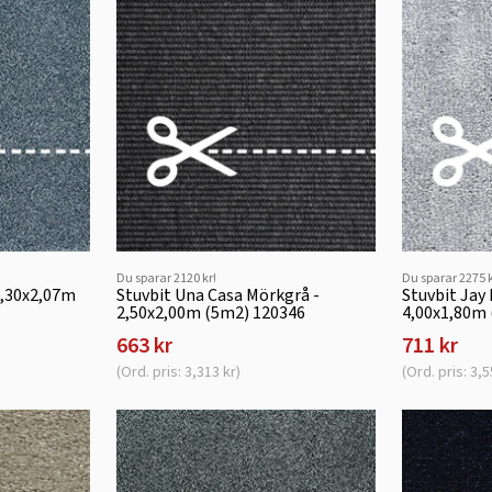
Du sparar 2120 kr!
Du sparar 2275 k
 2,30x2,07m
Stuvbit Una Casa Mörkgrå -
Stuvbit Jay 
2,50x2,00m (5m2) 120346
4,00x1,80m 
663 kr
711 kr
(Ord. pris: 3,313 kr)
(Ord. pris: 3,5