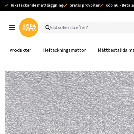
Rikstäckande mattläggning
Gratis provbitar
Köp nu - Betala
Produkter
Heltäckningsmattor
Måttbeställda m