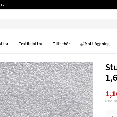
 sen
attor
Textilplattor
Tillbehör
Mattläggning
St
1,
1,1
(Ord. pr