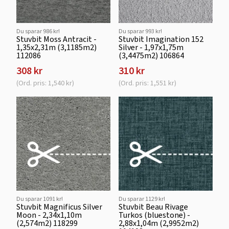
Du sparar 986 kr!
Du sparar 993 kr!
Stuvbit Moss Antracit -
Stuvbit Imagination 152
1,35x2,31m (3,1185m2)
Silver - 1,97x1,75m
112086
(3,4475m2) 106864
308 kr
310 kr
(Ord. pris: 1,540 kr)
(Ord. pris: 1,551 kr)
Du sparar 1091 kr!
Du sparar 1129 kr!
Stuvbit Magnificus Silver
Stuvbit Beau Rivage
Moon - 2,34x1,10m
Turkos (bluestone) -
(2,574m2) 118299
2,88x1,04m (2,9952m2)