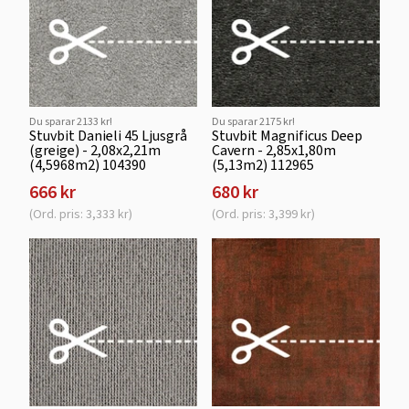
Du sparar 2133 kr!
Du sparar 2175 kr!
Stuvbit Danieli 45 Ljusgrå
Stuvbit Magnificus Deep
(greige) - 2,08x2,21m
Cavern - 2,85x1,80m
(4,5968m2) 104390
(5,13m2) 112965
666 kr
680 kr
(Ord. pris: 3,333 kr)
(Ord. pris: 3,399 kr)