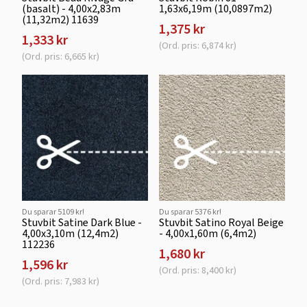
(basalt) - 4,00x2,83m
1,63x6,19m (10,0897m2)
(11,32m2) 11639
1,375 kr
1,333 kr
(Ord. pris: 6,874 kr)
(Ord. pris: 6,665 kr)
Du sparar 5109 kr!
Du sparar 5376 kr!
Stuvbit Satine Dark Blue -
Stuvbit Satino Royal Beige
4,00x3,10m (12,4m2)
- 4,00x1,60m (6,4m2)
112236
1,680 kr
1,596 kr
(Ord. pris: 8,400 kr)
(Ord. pris: 7,983 kr)