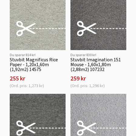
Du sparar 814 kr!
Du sparar 830 kr!
Stuvbit Magnificus Rice
Stuvbit Imagination 151
Paper - 1,20x1,60m
Mouse - 1,60x1,80m
(1,92m2) 14575
(2,88m2) 107232
255 kr
259 kr
(Ord. pris: 1,273 kr)
(Ord. pris: 1,296 kr)