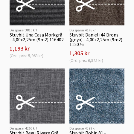
Du sparar 3816 kr!
Du sparar 4176 kr!
Stuvbit Una Casa Mörkgrå
Stuvbit Danieli 44 Brons
- 4,00x2,25m (9m2) 116402
(goya) - 4,00x2,25m (9m2)
112076
1,193 kr
1,305 kr
(Ord. pris: 5,963 kr)
(Ord. pris: 6,525 kr)
Du sparar 4266 kr!
Du sparar 4399 kr!
Stuvbit Beau Rivage Grå
Stuvbit Robin 81 -