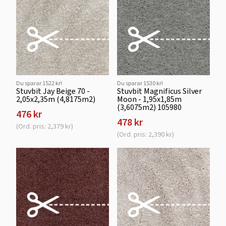
Du sparar 1522 kr!
Du sparar 1530 kr!
Stuvbit Jay Beige 70 -
Stuvbit Magnificus Silver
2,05x2,35m (4,8175m2)
Moon - 1,95x1,85m
(3,6075m2) 105980
476 kr
478 kr
(Ord. pris: 2,379 kr)
(Ord. pris: 2,390 kr)