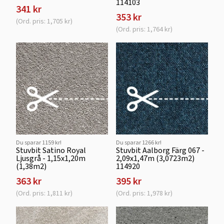
114103
341 kr
353 kr
(Ord. pris: 1,705 kr)
(Ord. pris: 1,764 kr)
Du sparar 1159 kr!
Du sparar 1266 kr!
Stuvbit Satino Royal
Stuvbit Aalborg Färg 067 -
Ljusgrå - 1,15x1,20m
2,09x1,47m (3,0723m2)
(1,38m2)
114920
363 kr
395 kr
(Ord. pris: 1,811 kr)
(Ord. pris: 1,978 kr)