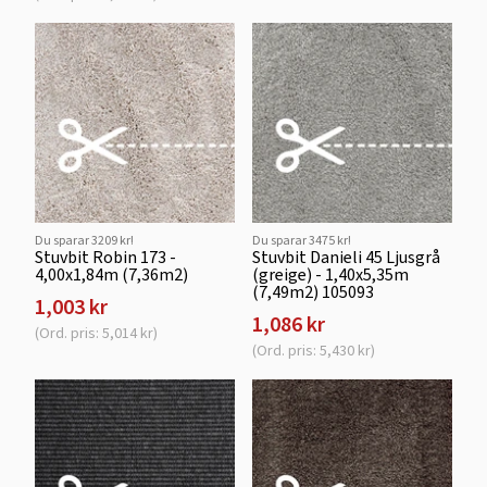
Du sparar 3209 kr!
Du sparar 3475 kr!
Stuvbit Robin 173 -
Stuvbit Danieli 45 Ljusgrå
4,00x1,84m (7,36m2)
(greige) - 1,40x5,35m
(7,49m2) 105093
1,003 kr
1,086 kr
(Ord. pris: 5,014 kr)
(Ord. pris: 5,430 kr)