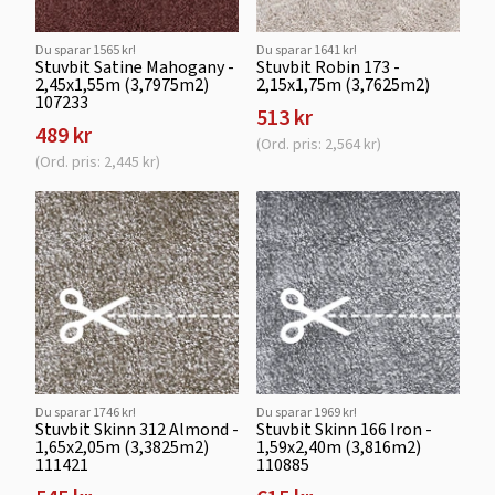
Du sparar 1565 kr!
Du sparar 1641 kr!
Stuvbit Satine Mahogany -
Stuvbit Robin 173 -
2,45x1,55m (3,7975m2)
2,15x1,75m (3,7625m2)
107233
513 kr
489 kr
(Ord. pris: 2,564 kr)
(Ord. pris: 2,445 kr)
Du sparar 1746 kr!
Du sparar 1969 kr!
Stuvbit Skinn 312 Almond -
Stuvbit Skinn 166 Iron -
1,65x2,05m (3,3825m2)
1,59x2,40m (3,816m2)
111421
110885