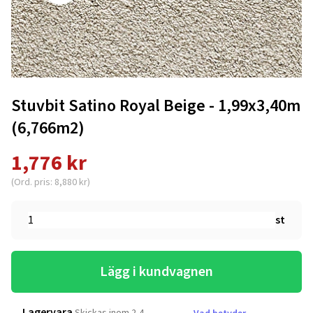
Stuvbit Satino Royal Beige - 1,99x3,40m
(6,766m2)
1,776 kr
(Ord. pris: 8,880 kr)
st
Lägg i kundvagnen
Lagervara
Skickas inom 2-4