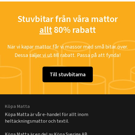
Stuvbitar från våra mattor
allt
80% rabatt
När vi kapar mattor får vi massor med små bitar över.
Dessa säljer vi ut till rabatt. Passa på att fynda!
Till stuvbitarna
Köpa Matta
Köpa Matta är vår e-handel för allt inom
heltäckningsmattor och textil.
Köpa Matta är en del av
Köpa Sverige AB
.