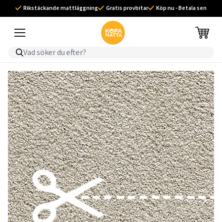
Rikstäckande mattläggning
Gratis provbitar
Köp nu - Betala sen