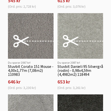
545 kr
615 kr
(Ord. pris: 2,728 kr)
(Ord. pris: 3,076 kr)
Du sparar 2067 kr!
Du sparar 2087 kr!
Stuvbit Corato 151 Mouse -
Stuvbit Danieli 95 Silvergrå
4,00x1,77m (7,08m2)
(rodin) - 0,98x4,59m
110983
(4,4982m2) 118494
646 kr
653 kr
(Ord. pris: 3,230 kr)
(Ord. pris: 3,261 kr)