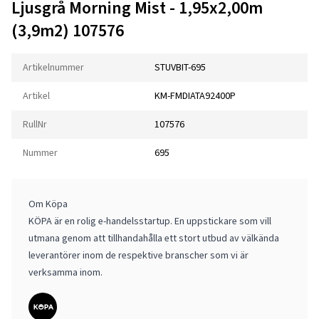
Ljusgrå Morning Mist - 1,95x2,00m
(3,9m2) 107576
Artikelnummer
STUVBIT-695
Artikel
KM-FMDIATA92400P
RullNr
107576
Nummer
695
Om Köpa
KÖPA är en rolig e-handelsstartup. En uppstickare som vill
utmana genom att tillhandahålla ett stort utbud av välkända
leverantörer inom de respektive branscher som vi är
verksamma inom.