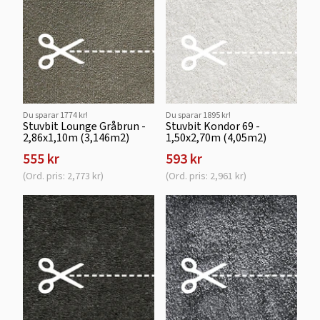
Du sparar 1774 kr!
Du sparar 1895 kr!
Stuvbit Lounge Gråbrun -
Stuvbit Kondor 69 -
2,86x1,10m (3,146m2)
1,50x2,70m (4,05m2)
555 kr
593 kr
(Ord. pris: 2,773 kr)
(Ord. pris: 2,961 kr)