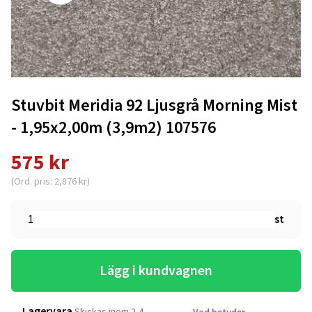
Stuvbit Meridia 92 Ljusgrå Morning Mist
- 1,95x2,00m (3,9m2) 107576
575 kr
(Ord. pris: 2,876 kr)
st
Lägg i kundvagnen
Lagervara
Skickas inom 2-4