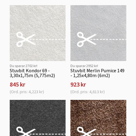
Du sparar 2702 kr!
Du sparar 2952 kr!
Stuvbit Kondor 69 -
Stuvbit Merlin Pumice 149
3,30x1,75m (5,775m2)
- 1,25x4,80m (6m2)
845 kr
923 kr
(Ord. pris: 4,223 kr)
(Ord. pris: 4,613 kr)