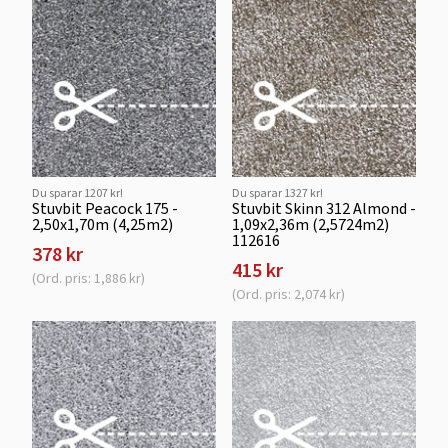
Du sparar 1207 kr!
Du sparar 1327 kr!
Stuvbit Peacock 175 -
Stuvbit Skinn 312 Almond -
2,50x1,70m (4,25m2)
1,09x2,36m (2,5724m2)
112616
378 kr
415 kr
(Ord. pris: 1,886 kr)
(Ord. pris: 2,074 kr)