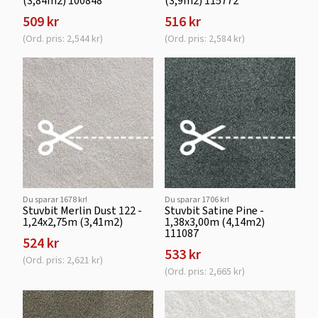
(3,84m2) 100848
(3,9m2) 115772
509 kr
516 kr
(Ord. pris: 2,544 kr)
(Ord. pris: 2,584 kr)
Du sparar 1678 kr!
Du sparar 1706 kr!
Stuvbit Merlin Dust 122 -
Stuvbit Satine Pine -
1,24x2,75m (3,41m2)
1,38x3,00m (4,14m2)
111087
524 kr
533 kr
(Ord. pris: 2,621 kr)
(Ord. pris: 2,665 kr)