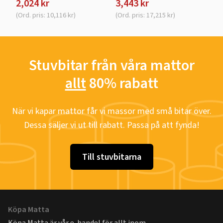
2,024 kr
3,443 kr
(Ord. pris: 10,116 kr)
(Ord. pris: 17,215 kr)
Stuvbitar från våra mattor
allt
80% rabatt
När vi kapar mattor får vi massor med små bitar över.
Dessa säljer vi ut till rabatt. Passa på att fynda!
Till stuvbitarna
Köpa Matta
Köpa Matta är vår e-handel för allt inom