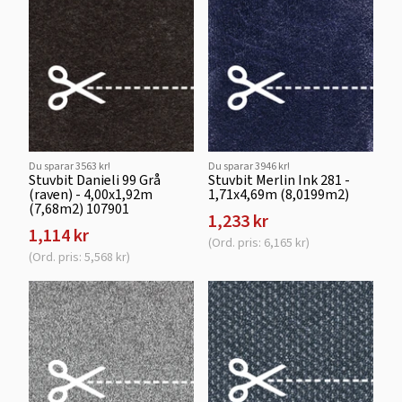
Du sparar 3563 kr!
Du sparar 3946 kr!
Stuvbit Danieli 99 Grå
Stuvbit Merlin Ink 281 -
(raven) - 4,00x1,92m
1,71x4,69m (8,0199m2)
(7,68m2) 107901
1,233 kr
1,114 kr
(Ord. pris: 6,165 kr)
(Ord. pris: 5,568 kr)