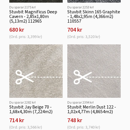
Du sparar 2175 kr!
Du sparar 2253 kr!
Stuvbit Magnificus Deep
Stuvbit Skinn 165 Graphite
Cavern - 2,85x1,80m
- 1,48x2,95m (4,366m2)
(5,13m2) 112965
110557
680 kr
704 kr
(Ord. pris: 3,399 kr)
(Ord. pris: 3,520 kr)
Du sparar 2282 kr!
Du sparar 2394 kr!
Stuvbit Jay Beige 70 -
Stuvbit Merlin Dust 122 -
1,68x4,30m (7,224m2)
1,02x4,77m (4,8654m2)
714 kr
748 kr
(Ord. pris: 3,566 kr)
(Ord. pris: 3,740 kr)