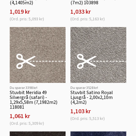
(4,1405m2)
(7m2) 103898
1,019 kr
1,033 kr
(Ord. pris: 5,093 kr)
(Ord. pris: 5,163 kr)
Du sparar 3398 kr!
Du sparar 3528 kr!
Stuvbit Meridia 49
Stuvbit Satino Royal
Silvergrå (safari) -
Ljusgrå - 2,00x2,10m
1,29x5,58m (7,1982m2)
(4,2m2)
118081
1,103 kr
1,061 kr
(Ord. pris: 5,513 kr)
(Ord. pris: 5,309 kr)