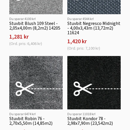
Du sparar 4100 kr!
Du sparar 4544 kr!
Stuvbit Blush 109 Steel -
Stuvbit Negresco Midnight
2,05x4,00m (8,2m2) 14205
- 4,00x3,43m (13,72m2)
11624
1,281 kr
1,420 kr
(Ord. pris: 6,406 kr)
(Ord. pris: 7,100 kr)
Du sparar 6474 kr!
Du sparar 11018 kr!
Stuvbit Robin 76 -
Stuvbit Kondor 78 -
2,70x5,50m (14,85m2)
2,98x7,90m (23,542m2)