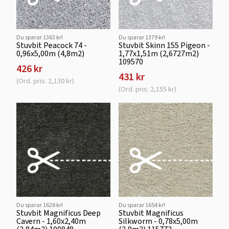
Du sparar 1363 kr!
Du sparar 1379 kr!
Stuvbit Peacock 74 -
Stuvbit Skinn 155 Pigeon -
0,96x5,00m (4,8m2)
1,77x1,51m (2,6727m2)
109570
426 kr
431 kr
(Ord. pris: 2,130 kr)
(Ord. pris: 2,155 kr)
Du sparar 1628 kr!
Du sparar 1654 kr!
Stuvbit Magnificus Deep
Stuvbit Magnificus
Cavern - 1,60x2,40m
Silkworm - 0,78x5,00m