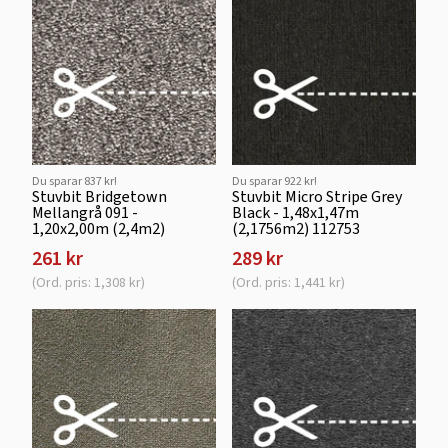
Du sparar 837 kr!
Du sparar 922 kr!
Stuvbit Bridgetown
Stuvbit Micro Stripe Grey
Mellangrå 091 -
Black - 1,48x1,47m
1,20x2,00m (2,4m2)
(2,1756m2) 112753
261 kr
289 kr
(Ord. pris: 1,308 kr)
(Ord. pris: 1,441 kr)