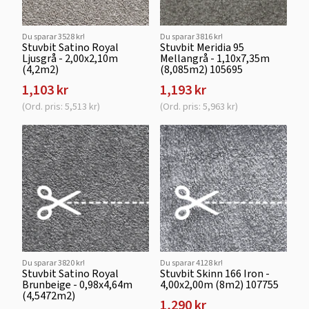
Du sparar 3528 kr!
Du sparar 3816 kr!
Stuvbit Satino Royal
Stuvbit Meridia 95
Ljusgrå - 2,00x2,10m
Mellangrå - 1,10x7,35m
(4,2m2)
(8,085m2) 105695
1,103 kr
1,193 kr
(Ord. pris: 5,513 kr)
(Ord. pris: 5,963 kr)
Du sparar 3820 kr!
Du sparar 4128 kr!
Stuvbit Satino Royal
Stuvbit Skinn 166 Iron -
Brunbeige - 0,98x4,64m
4,00x2,00m (8m2) 107755
(4,5472m2)
1,290 kr