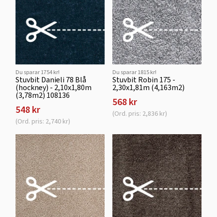
Du sparar 1754 kr!
Du sparar 1815 kr!
Stuvbit Danieli 78 Blå
Stuvbit Robin 175 -
(hockney) - 2,10x1,80m
2,30x1,81m (4,163m2)
(3,78m2) 108136
568 kr
548 kr
(Ord. pris: 2,836 kr)
(Ord. pris: 2,740 kr)