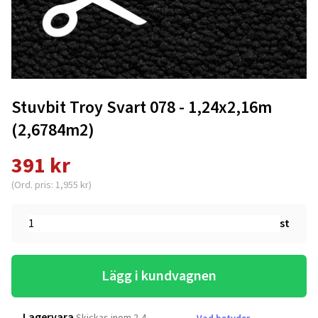
Stuvbit Troy Svart 078 - 1,24x2,16m
(2,6784m2)
391 kr
(Ord. pris: 1,955 kr)
st
Lägg i kundvagnen
Lagervara
Skickas inom 2-4