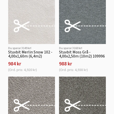
Du sparar 3149 kr!
Du sparar 3160 kr!
Stuvbit Merlin Snow 102 -
Stuvbit Moss Grå -
4,00x1,60m (6,4m2)
4,00x2,50m (10m2) 109996
984 kr
988 kr
(Ord. pris: 4,920 kr)
(Ord. pris: 4,938 kr)