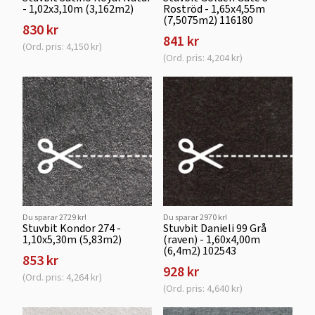
- 1,02x3,10m (3,162m2)
Roströd - 1,65x4,55m
(7,5075m2) 116180
830 kr
841 kr
(Ord. pris: 4,150 kr)
(Ord. pris: 4,204 kr)
Du sparar 2729 kr!
Du sparar 2970 kr!
Stuvbit Kondor 274 -
Stuvbit Danieli 99 Grå
1,10x5,30m (5,83m2)
(raven) - 1,60x4,00m
(6,4m2) 102543
853 kr
928 kr
(Ord. pris: 4,264 kr)
(Ord. pris: 4,640 kr)