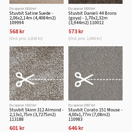
Du sparar 1816 kr!
Du sparar 1830 kr!
Stuvbit Satine Suede -
Stuvbit Danieli 44 Brons
2,06x2,14m (4,4084m2)
(goya) - 1,70x2,32m
109994
(3,944m2) 110012
568 kr
573 kr
(Ord. pris: 2,838 kr)
(Ord. pris: 2,860 kr)
Du sparar 1923 kr!
Du sparar 2067 kr!
Stuvbit Skinn 312 Almond -
Stuvbit Corato 151 Mouse -
2,13x1,75m (3,7275m2)
4,00x1,77m (7,08m2)
113188
110983
601 kr
646 kr