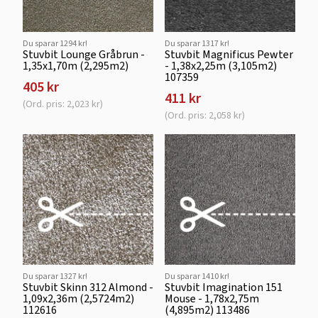
Du sparar 1294 kr!
Du sparar 1317 kr!
Stuvbit Lounge Gråbrun -
Stuvbit Magnificus Pewter
1,35x1,70m (2,295m2)
- 1,38x2,25m (3,105m2)
107359
405 kr
411 kr
(Ord. pris: 2,023 kr)
(Ord. pris: 2,058 kr)
Du sparar 1327 kr!
Du sparar 1410 kr!
Stuvbit Skinn 312 Almond -
Stuvbit Imagination 151
1,09x2,36m (2,5724m2)
Mouse - 1,78x2,75m
112616
(4,895m2) 113486