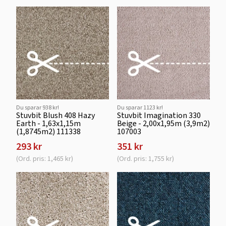
Du sparar 938 kr!
Du sparar 1123 kr!
Stuvbit Blush 408 Hazy
Stuvbit Imagination 330
Earth - 1,63x1,15m
Beige - 2,00x1,95m (3,9m2)
(1,8745m2) 111338
107003
293 kr
351 kr
(Ord. pris: 1,465 kr)
(Ord. pris: 1,755 kr)