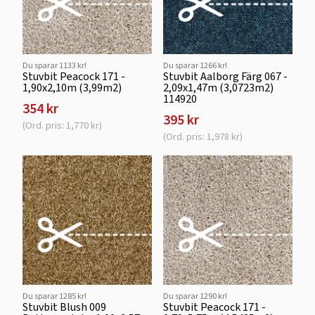
Du sparar 1133 kr!
Du sparar 1266 kr!
Stuvbit Peacock 171 -
Stuvbit Aalborg Färg 067 -
1,90x2,10m (3,99m2)
2,09x1,47m (3,0723m2)
114920
354 kr
395 kr
(Ord. pris: 1,770 kr)
(Ord. pris: 1,978 kr)
Du sparar 1285 kr!
Du sparar 1290 kr!
Stuvbit Blush 009
Stuvbit Peacock 171 -