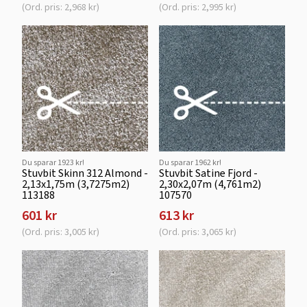
(Ord. pris: 2,968 kr)
(Ord. pris: 2,995 kr)
Du sparar 1923 kr!
Du sparar 1962 kr!
Stuvbit Skinn 312 Almond -
Stuvbit Satine Fjord -
2,13x1,75m (3,7275m2)
2,30x2,07m (4,761m2)
113188
107570
601 kr
613 kr
(Ord. pris: 3,005 kr)
(Ord. pris: 3,065 kr)