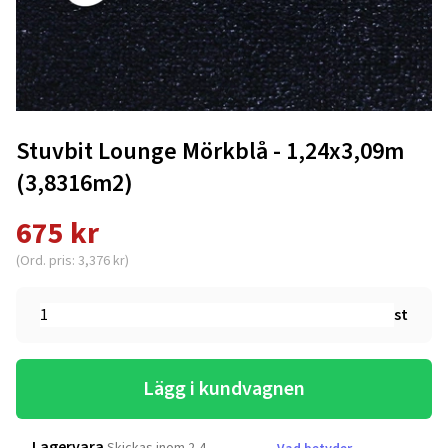
Stuvbit Lounge Mörkblå - 1,24x3,09m
(3,8316m2)
675 kr
(Ord. pris: 3,376 kr)
st
Lägg i kundvagnen
Lagervara
Skickas inom 2-4