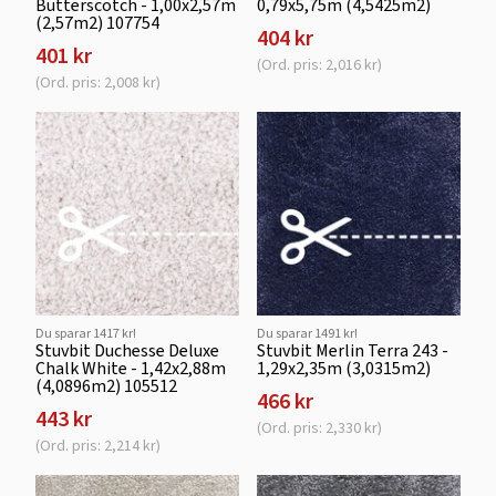
Butterscotch - 1,00x2,57m
0,79x5,75m (4,5425m2)
(2,57m2) 107754
404 kr
401 kr
(Ord. pris: 2,016 kr)
(Ord. pris: 2,008 kr)
Du sparar 1417 kr!
Du sparar 1491 kr!
Stuvbit Duchesse Deluxe
Stuvbit Merlin Terra 243 -
Chalk White - 1,42x2,88m
1,29x2,35m (3,0315m2)
(4,0896m2) 105512
466 kr
443 kr
(Ord. pris: 2,330 kr)
(Ord. pris: 2,214 kr)