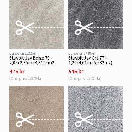
Du sparar 1522 kr!
Du sparar 1748 kr!
Stuvbit Jay Beige 70 -
Stuvbit Jay Grå 77 -
2,05x2,35m (4,8175m2)
1,20x4,61m (5,532m2)
476 kr
546 kr
(Ord. pris: 2,379 kr)
(Ord. pris: 2,731 kr)