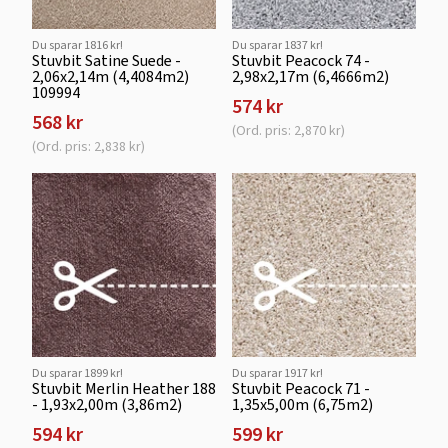
Du sparar 1816 kr!
Du sparar 1837 kr!
Stuvbit Satine Suede -
Stuvbit Peacock 74 -
2,06x2,14m (4,4084m2)
2,98x2,17m (6,4666m2)
109994
574 kr
568 kr
(Ord. pris: 2,870 kr)
(Ord. pris: 2,838 kr)
Du sparar 1899 kr!
Du sparar 1917 kr!
Stuvbit Merlin Heather 188
Stuvbit Peacock 71 -
- 1,93x2,00m (3,86m2)
1,35x5,00m (6,75m2)
594 kr
599 kr