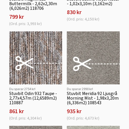
Buttermilk - 2,62x2,30m
- 1,02x3,10m (3,162m2)
(6,026m2) 118706
830 kr
799 kr
(Ord. pris: 4,150 kr)
(Ord. pris: 3,993 kr)
Du sparar 2754 kr!
Du sparar 2990 kr!
Stuvbit Odin 932 Taupe -
Stuvbit Meridia 92 Ljusgrå
2,77x4,57m (12,6589m2)
Morning Mist - 1,98x3,20m
110887
(6,336m2) 108543
861 kr
935 kr
(Ord. pris: 4,304 kr)
(Ord. pris: 4,673 kr)