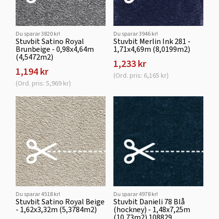
Du sparar 3820 kr!
Du sparar 3946 kr!
Stuvbit Satino Royal
Stuvbit Merlin Ink 281 -
Brunbeige - 0,98x4,64m
1,71x4,69m (8,0199m2)
(4,5472m2)
1,233 kr
1,194 kr
(Ord. pris: 6,165 kr)
(Ord. pris: 5,969 kr)
Du sparar 4518 kr!
Du sparar 4978 kr!
Stuvbit Satino Royal Beige
Stuvbit Danieli 78 Blå
- 1,62x3,32m (5,3784m2)
(hockney) - 1,48x7,25m
(10,73m2) 108829