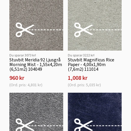
Du sparar 3073 kr!
Du sparar 3222 kr!
Stuvbit Meridia 92 Ljusgrå
Stuvbit Magnificus Rice
Morning Mist - 1,55x4,20m
Paper - 4,00x1,90m
(6,51m2) 104049
(7,6m2) 111014
960 kr
1,008 kr
(Ord. pris: 4,801 kr)
(Ord. pris: 5,035 kr)