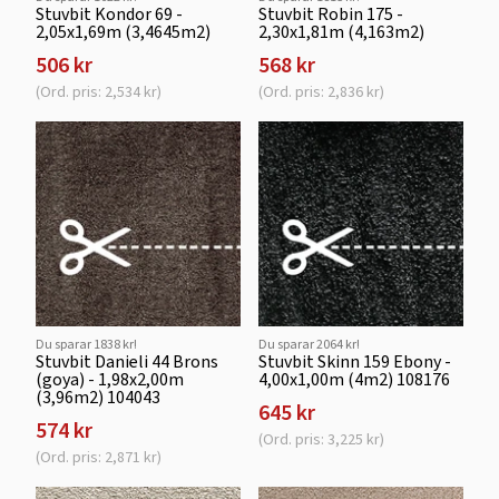
Stuvbit Kondor 69 -
Stuvbit Robin 175 -
2,05x1,69m (3,4645m2)
2,30x1,81m (4,163m2)
506 kr
568 kr
(Ord. pris: 2,534 kr)
(Ord. pris: 2,836 kr)
Du sparar 1838 kr!
Du sparar 2064 kr!
Stuvbit Danieli 44 Brons
Stuvbit Skinn 159 Ebony -
(goya) - 1,98x2,00m
4,00x1,00m (4m2) 108176
(3,96m2) 104043
645 kr
574 kr
(Ord. pris: 3,225 kr)
(Ord. pris: 2,871 kr)