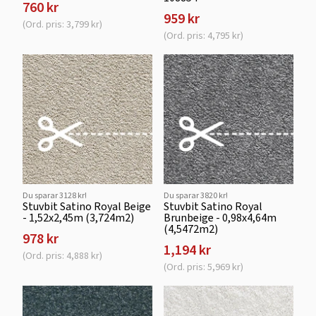
760 kr
959 kr
(Ord. pris: 3,799 kr)
(Ord. pris: 4,795 kr)
Du sparar 3128 kr!
Du sparar 3820 kr!
Stuvbit Satino Royal Beige
Stuvbit Satino Royal
- 1,52x2,45m (3,724m2)
Brunbeige - 0,98x4,64m
(4,5472m2)
978 kr
1,194 kr
(Ord. pris: 4,888 kr)
(Ord. pris: 5,969 kr)