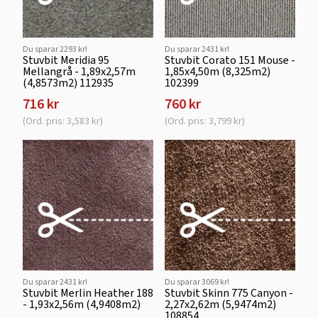
Du sparar 2293 kr!
Du sparar 2431 kr!
Stuvbit Meridia 95
Stuvbit Corato 151 Mouse -
Mellangrå - 1,89x2,57m
1,85x4,50m (8,325m2)
(4,8573m2) 112935
102399
716 kr
760 kr
(Ord. pris: 3,583 kr)
(Ord. pris: 3,799 kr)
Du sparar 2431 kr!
Du sparar 3069 kr!
Stuvbit Merlin Heather 188
Stuvbit Skinn 775 Canyon -
- 1,93x2,56m (4,9408m2)
2,27x2,62m (5,9474m2)
108854