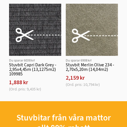
Du sparar 6038 kr!
Du sparar 6908 kr!
Stuvbit Capri Dark Grey -
Stuvbit Merlin Olive 234 -
2,95x4,45m (13,1275m2)
2,70x5,20m (14,04m2)
109985
2,159 kr
1,888 kr
(Ord. pris: 10,794 kr)
(Ord. pris: 9,435 kr)
Stuvbitar från våra mattor