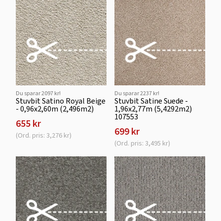
Du sparar 2097 kr!
Du sparar 2237 kr!
Stuvbit Satino Royal Beige
Stuvbit Satine Suede -
- 0,96x2,60m (2,496m2)
1,96x2,77m (5,4292m2)
107553
655 kr
699 kr
(Ord. pris: 3,276 kr)
(Ord. pris: 3,495 kr)