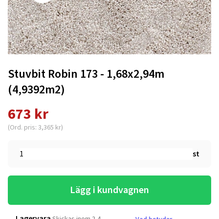
Stuvbit Robin 173 - 1,68x2,94m
(4,9392m2)
673 kr
(Ord. pris: 3,365 kr)
st
Lägg i kundvagnen
Lagervara
Skickas inom 2-4