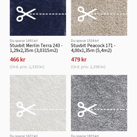
Du sparar 1491 kr!
Du sparar 1534 kr!
Stuvbit Merlin Terra 243 -
Stuvbit Peacock 171 -
1,29x2,35m (3,0315m2)
4,00x1,35m (5,4m2)
466 kr
479 kr
(Ord. pris: 2,330 kr)
(Ord. pris: 2,396 kr)
Du sparar 1622 kr!
Du sparar 1815 kr!