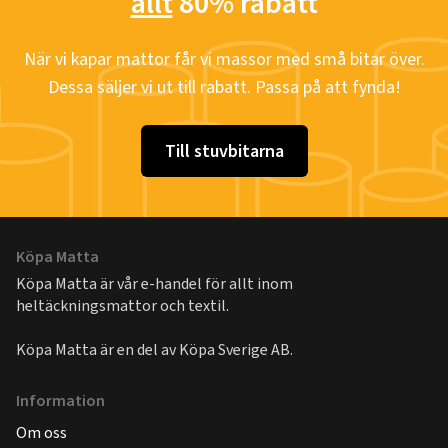
allt
80% rabatt
När vi kapar mattor får vi massor med små bitar över.
Dessa säljer vi ut till rabatt. Passa på att fynda!
Till stuvbitarna
Köpa Matta
Köpa Matta är vår e-handel för allt inom
heltäckningsmattor och textil.
Köpa Matta är en del av
Köpa Sverige AB
.
Information
Om oss