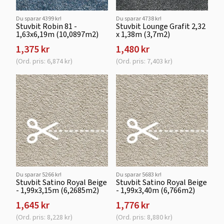
Du sparar 4399 kr!
Du sparar 4738 kr!
Stuvbit Robin 81 -
Stuvbit Lounge Grafit 2,32
1,63x6,19m (10,0897m2)
x 1,38m (3,7m2)
1,375 kr
1,480 kr
(Ord. pris: 6,874 kr)
(Ord. pris: 7,403 kr)
Du sparar 5266 kr!
Du sparar 5683 kr!
Stuvbit Satino Royal Beige
Stuvbit Satino Royal Beige
- 1,99x3,15m (6,2685m2)
- 1,99x3,40m (6,766m2)
1,645 kr
1,776 kr
(Ord. pris: 8,228 kr)
(Ord. pris: 8,880 kr)