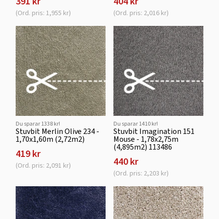
391 kr
404 kr
(Ord. pris: 1,955 kr)
(Ord. pris: 2,016 kr)
Du sparar 1338 kr!
Du sparar 1410 kr!
Stuvbit Merlin Olive 234 -
Stuvbit Imagination 151
1,70x1,60m (2,72m2)
Mouse - 1,78x2,75m
(4,895m2) 113486
419 kr
440 kr
(Ord. pris: 2,091 kr)
(Ord. pris: 2,203 kr)