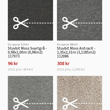
Du sparar 310 kr!
Du sparar 986 kr!
Stuvbit Moss Svartgrå -
Stuvbit Moss Antracit -
0,98x1,00m (0,98m2)
1,35x2,31m (3,1185m2)
117073
112086
96 kr
308 kr
(Ord. pris: 484 kr)
(Ord. pris: 1,540 kr)