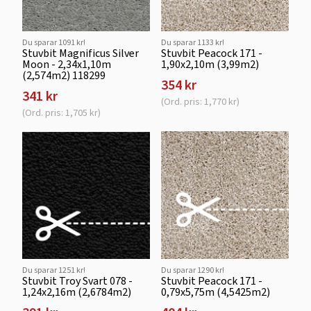
Du sparar 1091 kr!
Du sparar 1133 kr!
Stuvbit Magnificus Silver
Stuvbit Peacock 171 -
Moon - 2,34x1,10m
1,90x2,10m (3,99m2)
(2,574m2) 118299
354 kr
341 kr
(Ord. pris: 1,770 kr)
(Ord. pris: 1,705 kr)
Du sparar 1251 kr!
Du sparar 1290 kr!
Stuvbit Troy Svart 078 -
Stuvbit Peacock 171 -
1,24x2,16m (2,6784m2)
0,79x5,75m (4,5425m2)